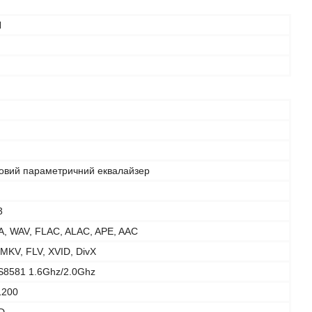
N
говий параметричний еквалайзер
3
, WAV, FLAC, ALAC, APE, AAC
 MKV, FLV, XVID, DivX
S8581 1.6Ghz/2.0Ghz
1200