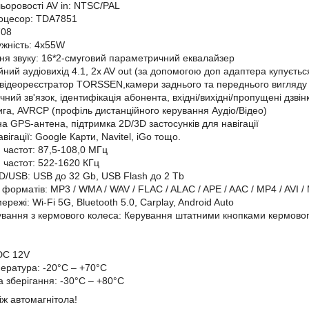
ьоровості AV in: NTSC/PAL
роцесор: TDA7851
708
ужність: 4х55W
я звуку: 16*2-смуговий параметричний еквалайзер
йний аудіовихід 4.1, 2x AV out (за допомогою доп адаптера купуєть
відеореєстратор TORSSEN,камери заднього та переднього вигляду
учний зв'язок, ідентифікація абонента, вхідні/вихідні/пропущені дз
га, AVRCP (профіль дистанційного керування Аудіо/Відео)
а GPS-антена, підтримка 2D/3D застосунків для навігації
вігації: Google Карти, Navitel, iGo тощо.
 частот: 87,5-108,0 МГц
 частот: 522-1620 КГц
D/USB: USB до 32 Gb, USB Flash до 2 Tb
форматів: MP3 / WMA / WAV / FLAC / ALAC / APE / AAC / MP4 / AVI / 
ережі: Wi-Fi 5G, Bluetooth 5.0, Carplay, Android Auto
ування з кермового колеса: Керування штатними кнопками кермового
DC 12V
ература:
-20°C – +70°C
 зберігання: -30°C – +80°C
іж автомагнітола!