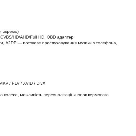
ся окремо)
 CVBS/HD/AHD/Full HD, OBD адаптер
вінки, A2DP — потокове прослуховування музики з телефона,
MKV / FLV / XVID / DivX
 колеса, можливість персоналізації кнопок кермового