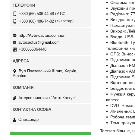
Система кол
Звуковий п
МТС
Радіочип: 7
+380 (66) 506-44-48
Вихідна пот
Киевстар
+380 (68) 486-74-82
Налаштуванн
Виходи: Ліні
http://Avto-cactus.com.ua
Входи: USB-
Bluetooth: Г
avtocactus@gmail.com
телефонна кни
+380665064448
GPS: Виносн
Підтримка на
Діапазон FM
Діапазон АМ
Вул.Полтавський Шлях, Харків,
Україна
Підтримка S
Відтворення 
Бездротові м
Функція кер
Інтернет магазин "Авто Кактус"
колеса
DVD: Немає
Живлення: 
Робоча темп
Олександр
Температура
Torssen більше, н