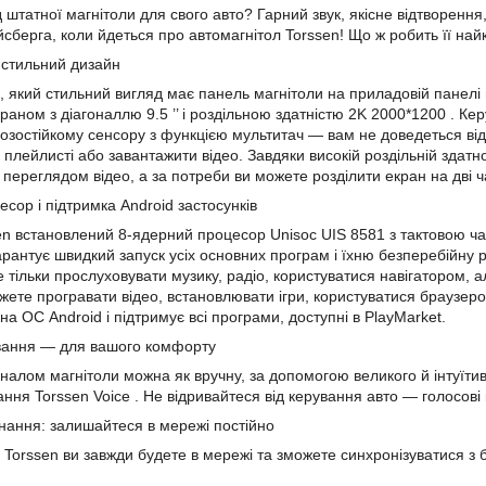
ід штатної магнітоли для свого авто? Гарний звук, якісне відтворен
йсберга, коли йдеться про автомагнітол Torssen! Що ж робить її на
і стильний дизайн
, який стильний вигляд має панель магнітоли на приладовій панелі
краном з
діагоналлю
9.5
’’
і роздільною здатністю
2K 2000*1200
.
Кер
озостійкому сенсору з функцією мультитач — вам не доведеться відр
плейлисті або завантажити відео. Завдяки високій роздільній здатно
переглядом відео, а за потреби ви можете розділити екран на дві ч
сор і підтримка Android застосунків
sen встановлений 8-ядерний процесор Unisoc
UIS
8581 з тактовою ч
арантує швидкий запуск усіх основних програм і їхню безперебійну р
е тільки прослуховувати музику, радіо, користуватися навігатором, 
жете програвати відео, встановлювати ігри, користуватися браузеро
а ОС Android і підтримує всі програми, доступні в PlayMarket.
ування — для вашого комфорту
налом магнітоли можна як вручну, за допомогою великого й інтуїтив
ання
Torssen Voice
. Не відривайтеся від керування авто — голосові 
єднання: залишайтеся в мережі постійно
і Torssen ви завжди будете в мережі та зможете синхронізуватися з 