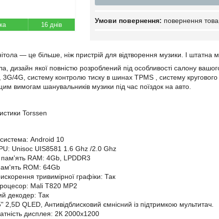
повернення това
16 днів
ітола — це більше, ніж пристрій для відтворення музики. І штатна 
а, дизайн якої повністю розроблений під особливості салону
вашог
i, 3G/4G, систему контролю
тиску в шинах
TPMS
,
систему
кругового
щим вимогам шанувальників музики під час поїздок на авто.
ристики Torssen
система: Android 10
PU: Unisoc UIS8581
1.6
Ghz
/2.0
Ghz
 пам'ять RAM: 4Gb, LPDDR3
пам'ять ROM: 64Gb
искорення тривимірної графіки: Так
роцесор: Mali T820 MP2
й декодер: Так
5" 2,5D QLED, Антивідблисковий ємнісний із підтримкою мультитач.
датність дисплея: 2К 2000х1200