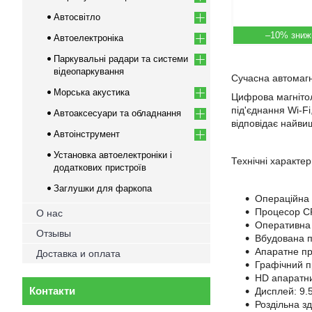
Автосвітло
–10%
Автоелектроніка
Паркувальні радари та системи
відеопаркування
Сучасна автомагн
Морська акустика
Цифрова магнітол
під'єднання Wi-F
Автоаксесуари та обладнання
відповідає найви
Автоінструмент
Установка автоелектроніки і
Технічні характе
додаткових пристроїв
Заглушки для фаркопа
Операційна 
Процесор C
О нас
Оперативна
Отзывы
Вбудована 
Апаратне пр
Доставка и оплата
Графічний п
HD апаратни
Контакти
Дисплей: 9.
Роздільна з