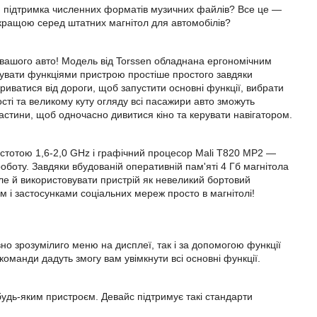
ня, підтримка численних форматів музичних файлів? Все це —
йкращою серед штатних магнітол для автомобілів?
 вашого авто! Модель від Torssen обладнана ергономічним
увати функціями пристрою простіше простого завдяки
иватися від дороги, щоб запустити основні функції, вибрати
сті та великому куту огляду всі пасажири авто зможуть
астини, щоб одночасно дивитися кіно та керувати навігатором.
астотою 1,6-2,0 GHz і графічний процесор Mali T820 MP2 —
оботу. Завдяки вбудованій оперативній пам'яті 4
Гб
магнітола
але й використовувати пристрій як невеликий бортовий
м і застосунками соціальних мереж просто в магнітолі!
но зрозумілиго меню на дисплеї, так і за допомогою функції
команди дадуть змогу вам увімкнути всі основні функції.
будь-яким пристроєм. Девайс підтримує такі стандарти