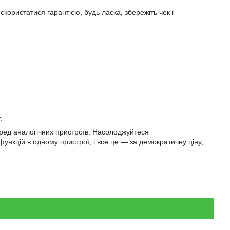
скористатися гарантією, будь ласка, збережіть чек і
.
еред аналогічних пристроїв. Насолоджуйтеся
ункцій в одному пристрої, і все це — за демократичну ціну,