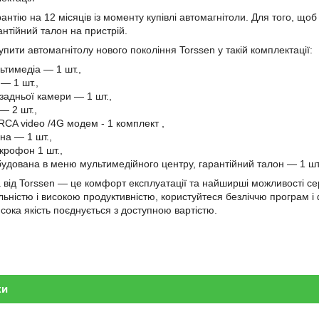
антію на 12 місяців із моменту купівлі автомагнітоли. Для того, щоб 
антійний талон на пристрій.
пити автомагнітолу нового покоління Torssen у такій комплектації:
ьтимедіа — 1 шт.,
— 1 шт.,
задньої камери — 1 шт.,
— 2 шт.,
 RCA video
/4G
модем
- 1
комплект
,
на — 1 шт.,
крофон 1 шт.,
вбудована в меню мультимедійного центру, гарантійний талон — 1 шт
 від Torssen — це комфорт експлуатації та найширші можливості с
ьністю і високою продуктивністю, користуйтеся безліччю програм і ф
сока якість поєднується з доступною вартістю.
ки