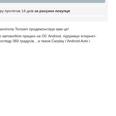
ру протягом 14 днів
за рахунок покупця
магнітола Torssen продемонструє вам це!
о автомобіля
працює на ОС Andriod, підтримує інтернет-
 огляду 360 градусів,
, а також
Carplay
/
Android
Auto
і