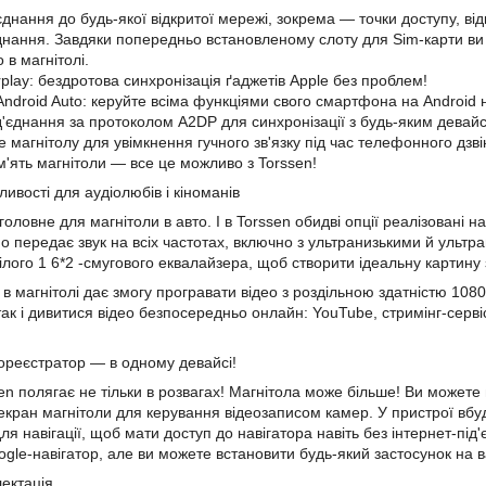
'єднання до будь-якої відкритої мережі, зокрема — точки доступу, в
днання. Завдяки попередньо встановленому слоту для Sim-карти ви
в магнітолі.
play:
бездротова
синхронізація ґаджетів Apple без проблем!
Android Auto: керуйте всіма функціями свого смартфона на Android н
ід'єднання за протоколом A2DP для синхронізації з будь-яким девай
 магнітолу для увімкнення гучного зв'язку під час телефонного дзвінк
ам'ять магнітоли — все це можливо з Torssen!
ивості для аудіолюбів і кіноманів
 головне для магнітоли в авто. І в Torssen обидві опції реалізовані н
но передає звук на всіх частотах, включно з ультранизькими й уль
ілого 1
6*2
-смугового еквалайзера, щоб створити ідеальну картину 
 в магнітолі дає змогу програвати відео
з роздільною здатністю
1080
 так і дивитися відео безпосередньо онлайн: YouTube, стримінг-серв
ореєстратор
— в одному девайсі!
n полягає не тільки в розвагах! Магнітола може більше! Ви можете 
екран магнітоли для керування відеозаписом камер. У пристрої вб
ля навігації, щоб мати доступ до навігатора навіть без інтернет-пі
gle-навігатор, але ви можете встановити будь-який застосунок на 
лектація