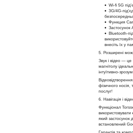
Wi-fi
5G
під
3G/4G-під'є
безпосередньо 
Функция Car
Застосунок 
Bluetooth-п
використовуйте
внесіть їх у п
5. Розширені можл
Звук і відео — це
магнітолу ідеаль
інтуїтивно-зрозум
Відеовідтворення
фізичного носія,
послуг!
6. Навігація і
віде
Функціонал Torsse
використовувати 
який застосунок д
встановлений Goo
Гарантія та комп