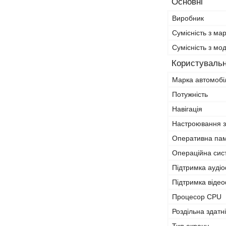
Основні
Виробник
Сумісність з ма
Сумісність з м
Користувальн
Марка автомобі
Потужність
Навігація
Настроювання з
Оперативна па
Операційна сис
Підтримка ауді
Підтримка віде
Процесор CPU
Роздільна здатн