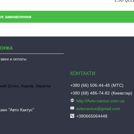
2,5D QLE
ля замовлення
ЛОНКА
тавки и оплаты
+380 (66) 506-44-48
МТС
кий Шлях, Харків, Україна
+380 (68) 486-74-82
Киевстар
http://Avto-cactus.com.ua
avtocactus@gmail.com
зин "Авто Кактус"
+380665064448