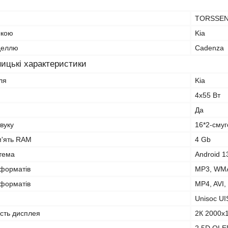
TORSSE
ркою
Kia
оделлю
Cadenza
ицькі характеристики
ля
Kia
4х55 Вт
Да
вуку
16*2-сму
м'ять RAM
4 Gb
тема
Android 1
оформатів
MP3, WMA
оформатів
MP4, AVI,
Unisoc UI
ість дисплея
2К 2000x