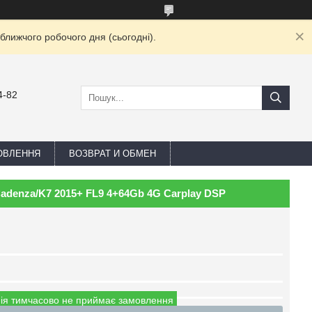
ближчого робочого дня (сьогодні).
4-82
ОВЛЕННЯ
ВОЗВРАТ И ОБМЕН
Cadenza/K7 2015+ FL9 4+64Gb 4G Carplay DSP
ія тимчасово не приймає замовлення