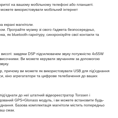
ідкритої на вашому мобільному телефоні або планшеті.
 можете використовувати мобільний інтернет
а екрані магнітоли.
сом. Програйте музику зі свого ґаджета безпосередньо,
а, як bluetooth-гарнітуру, синхронізуйте свої контакти та
а висоті: завдяки
DSP
підсилювачем звуку потужністю 4х55W
трависочними. Ви можете керувати звучанням за допомогою
звуку.
р, причому ви можете як використовувати USB для під'єднання
іси, кіно агрегататори та цифрове телебачення до ваших
під'єднати до неї штатний відеореєстратор Torssen і
удований GPS+Glonass модуль, і ви можете встановити будь-
д'єднання. Базова комплектація магнітоли містить попередньо
ваш смак.