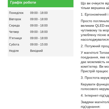
Графік роботи
Що ви очікуєте в
тільки вершина а
Понеділок
09:00
18:00
1. Ергономічний 
Вівторок
09:00
18:00
Просто погляньте
великим QLED-е
Середа
09:00
18:00
чутливому та мор
Четвер
09:00
18:00
улюблену пісню в 
Пʼятниця
09:00
18:00
насолоджуватися 
Субота
09:00
15:00
2. Потужний проце
Неділя
Вихідний
У магнітолі Tors
поєднання, яке г
дає можливість н
комп'ютер. Ви мо
Пристрій працює н
3. Простота кер
Керувати функціо
голосового
керув
4. Інтернет-під'
Завдяки магнітол
під'єднання: