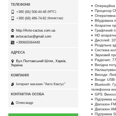
Операційна 
Процесор CP
МТС
+380 (66) 506-44-48
Оперативна
Киевстар
+380 (68) 486-74-82
Вбудована 
Апаратне пр
Графічний п
http://Avto-cactus.com.ua
HD апаратни
avtocactus@gmail.com
Дисплей: 10
+380665064448
Роздільна з
Система кол
Звуковий п
Радіочип: 7
Вул.Полтавський Шлях, Харків,
Вихідна пот
Україна
Налаштуванн
Виходи: Ліні
Входи: USB-
Інтернет магазин "Авто Кактус"
Bluetooth: Г
телефонна кни
GPS: Виносн
Підтримка на
Олександр
Діапазон FM
Діапазон АМ
Підтримка S