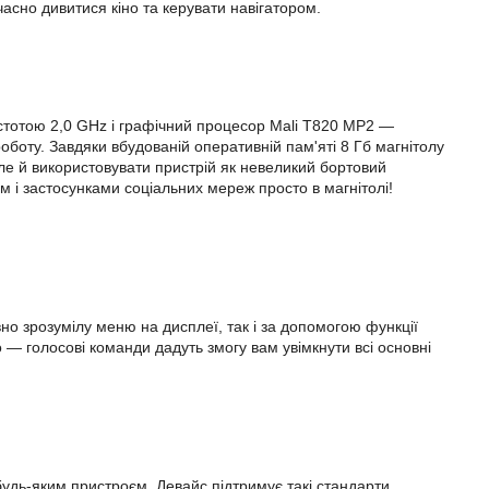
асно дивитися кіно та керувати навігатором.
астотою 2,0 GHz і графічний процесор Mali T820 MP2 —
оботу. Завдяки вбудованій оперативній пам'яті 8 Гб магнітолу
але й використовувати пристрій як невеликий бортовий
м і застосунками соціальних мереж просто в магнітолі!
но зрозумілу меню на дисплеї, так і за допомогою функції
о — голосові команди дадуть змогу вам увімкнути всі основні
будь-яким пристроєм. Девайс підтримує такі стандарти