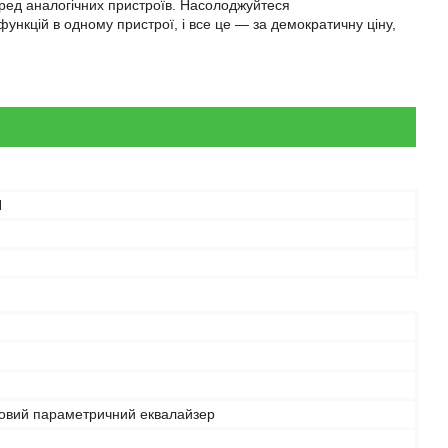
еред аналогічних пристроїв. Насолоджуйтеся
ункцій в одному пристрої, і все це — за демократичну ціну,
N
говий параметричний еквалайзер