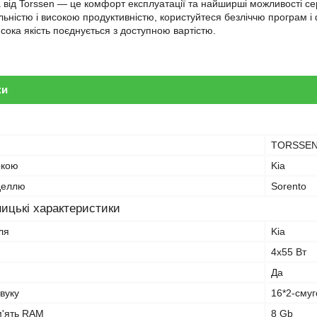
 від Torssen — це комфорт експлуатації та найширші можливості с
ьністю і високою продуктивністю, користуйтеся безліччю програм і ф
сока якість поєднується з доступною вартістю.
ки
TORSSE
ркою
Kia
оделлю
Sorento
ицькі характеристики
ля
Kia
4х55 Вт
Да
вуку
16*2-сму
м'ять RAM
8 Gb