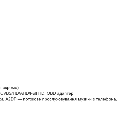
ся окремо)
 CVBS/HD/AHD/Full HD, OBD адаптер
вінки, A2DP — потокове прослуховування музики з телефона,