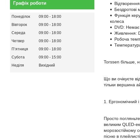
Графік роботи
Відтворення 
Бездротові м
Функція кер
Понеділок
09:00
18:00
колеса
Вівторок
09:00
18:00
DVD: Немає
Живлення: 
Середа
09:00
18:00
Робоча темп
Четвер
09:00
18:00
Температура
Пʼятниця
09:00
18:00
Субота
09:00
15:00
Torssen більше, н
Неділя
Вихідний
Що ви очікуєте в
тільки вершина а
1. Ергономічний 
Просто погляньте
великим QLED-екр
морозостійкому с
пісню в плейлисті