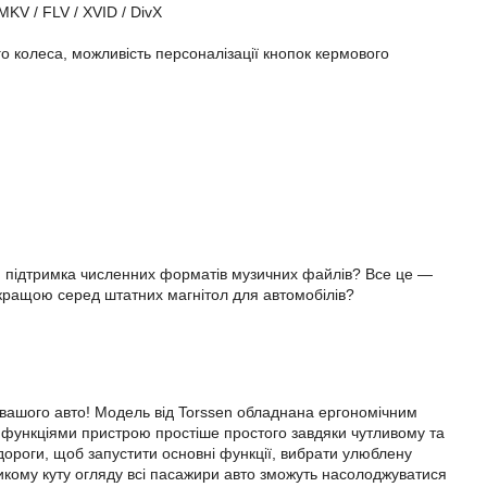
MKV / FLV / XVID / DivX
 колеса, можливість персоналізації кнопок кермового
ня, підтримка численних форматів музичних файлів? Все це —
йкращою серед штатних магнітол для автомобілів?
 вашого авто! Модель від Torssen обладнана ергономічним
и функціями пристрою простіше простого завдяки чутливому та
дороги, щоб запустити основні функції, вибрати улюблену
еликому куту огляду всі пасажири авто зможуть насолоджуватися