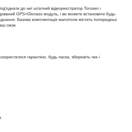
під'єднати до неї штатний відеореєстратор Torssen і
удований GPS+Glonass модуль, і ви можете встановити будь-
д'єднання. Базова комплектація магнітоли містить попередньо
ваш смак.
скористатися гарантією, будь ласка, збережіть чек і
.