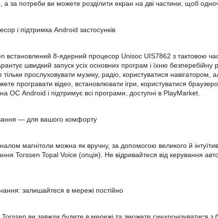
, а за потреби ви можете розділити екран на дві частини, щоб одноч
сор і підтримка Android застосунків
sen встановлений 8-ядерний процесор Unisoc UIS7862 з тактовою ч
арантує швидкий запуск усіх основних програм і їхню безперебійну р
е тільки прослуховувати музику, радіо, користуватися навігатором, 
жете програвати відео, встановлювати ігри, користуватися браузеро
а ОС Android і підтримує всі програми, доступні в PlayMarket.
ування — для вашого комфорту
налом магнітоли можна як вручну, за допомогою великого й інтуїтив
ння Torssen Topal Voice (опція). Не відривайтеся від керування авт
єднання: залишайтеся в мережі постійно
і Torssen ви завжди будете в мережі та зможете синхронізуватися з 