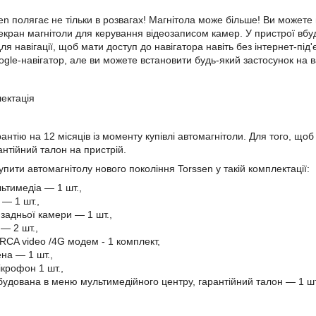
n полягає не тільки в розвагах! Магнітола може більше! Ви можете 
екран магнітоли для керування відеозаписом камер. У пристрої вб
ля навігації, щоб мати доступ до навігатора навіть без інтернет-пі
gle-навігатор, але ви можете встановити будь-який застосунок на 
лектація
антію на 12 місяців із моменту купівлі автомагнітоли. Для того, щоб 
антійний талон на пристрій.
пити автомагнітолу нового покоління Torssen у такій комплектації:
ьтимедіа — 1 шт.,
— 1 шт.,
задньої камери — 1 шт.,
— 2 шт.,
 RCA video /4G модем - 1 комплект,
на — 1 шт.,
крофон 1 шт.,
вбудована в меню мультимедійного центру, гарантійний талон — 1 шт