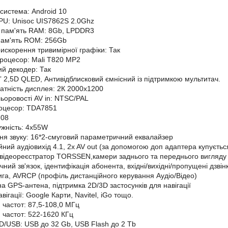
система: Android 10
U: Unisoc UIS7862S 2.0Ghz
 пам'ять RAM: 8Gb, LPDDR3
пам'ять ROM: 256Gb
искорення тривимірної графіки: Так
роцесор: Mali T820 MP2
й декодер: Так
” 2,5D QLED, Антивідблисковий ємнісний із підтримкою мультитач.
датність дисплея: 2К 2000х1200
ьоровості AV in: NTSC/PAL
роцесор: TDA7851
708
ужність: 4х55W
я звуку: 16*2-смуговий параметричний еквалайзер
йний аудіовихід 4.1, 2x AV out (за допомогою доп адаптера купуєть
відеореєстратор TORSSEN,камери заднього та переднього вигляду
учний зв'язок, ідентифікація абонента, вхідні/вихідні/пропущені дз
га, AVRCP (профіль дистанційного керування Аудіо/Відео)
а GPS-антена, підтримка 2D/3D застосунків для навігації
вігації: Google Карти, Navitel, iGo тощо.
 частот: 87,5-108,0 МГц
 частот: 522-1620 КГц
D/USB: USB до 32 Gb, USB Flash до 2 Tb