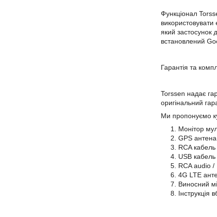
Функціонал Torsse
використовувати 
який застосунок д
встановлений Goo
Гарантія та комп
Torssen надає гар
оригінальний гар
Ми пропонуємо ку
Монітор мул
GPS антена 
RCA кабель 
USB кабель 
RCA audio /
4G LTE анте
Виносний мі
Інструкція 