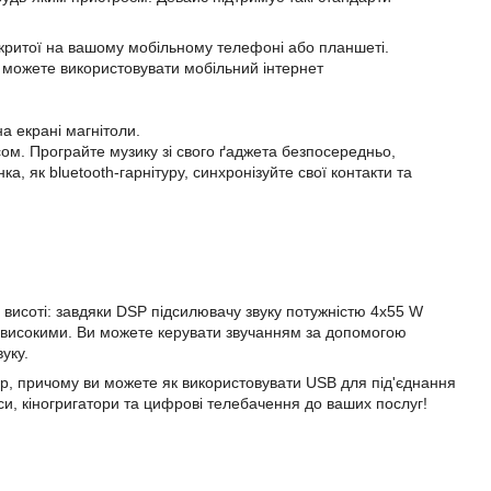
відкритої на вашому мобільному телефоні або планшеті.
 можете використовувати мобільний інтернет
а екрані магнітоли.
сом. Програйте музику зі свого ґаджета безпосередньо,
а, як bluetooth-гарнітуру, синхронізуйте свої контакти та
 на висоті: завдяки DSP підсилювачу звуку потужністю 4х55 W
трависокими. Ви можете керувати звучанням за допомогою
уку.
80р, причому ви можете як використовувати USB для під'єднання
іси, кіногригатори та цифрові телебачення до ваших послуг!