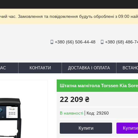
очий час. Замовлення та повідомлення будуть оброблені з 09:00 най
+380 (66) 506-44-48
+380 (68) 486-7
НАС
КОНТАКТИ
ДОСТАВКА І ОПЛАТА
ВСТАН
Штатна магнітола Torssen Kia Sore
22 209 ₴
В наявності
Код:
29260
Купити
Купити