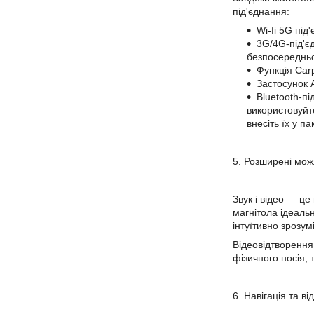
під'єднання:
Wi-fi 5G під
3G/4G-під'є
безпосередньо 
Функція Carp
Застосунок 
Bluetooth-п
використовуйте
внесіть їх у п
5. Розширені можл
Звук і відео — це
магнітола ідеаль
інтуїтивно зрозум
Відеовідтворення
фізичного носія, 
6. Навігація та в