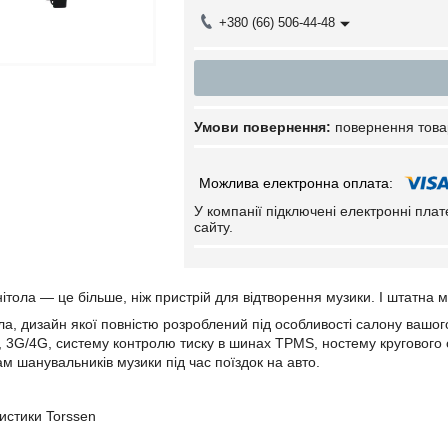
+380 (66) 506-44-48
повернення това
У компанії підключені електронні пла
сайту.
ітола — це більше, ніж пристрій для відтворення музики. І штатна 
а, дизайн якої повністю розроблений під особливості салону вашого
, 3G/4G, систему контролю тиску в шинах TPMS, ностему кругового ог
 шанувальників музики під час поїздок на авто.
ристики Torssen