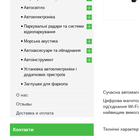
Автосвітло
Автоелектроніка
Паркувальні радари та системи
відеопаркування
Морська акустика
Автоаксесуари та обладнання
Автоінструмент
Установка автоелектроніки і
додаткових пристроїв
Заглушки для фаркопа
Сучасна автомагн
О нас
Цифрова магнітол
Отзывы
під'єднання Wi-Fi
найвищим вимогам
Доставка и оплата
Технічні характе
Контакти