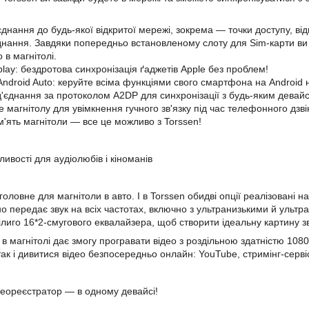
'єднання до будь-якої відкритої мережі, зокрема — точки доступу, 
днання. Завдяки попередньо встановленому слоту для Sim-карти ви
в магнітолі.
lay: бездротова синхронізація ґаджетів Apple без проблем!
Android Auto: керуйте всіма функціями свого смартфона на Android н
ід'єднання за протоколом A2DP для синхронізації з будь-яким девай
 магнітолу для увімкнення гучного зв'язку під час телефонного дзвінк
ам'ять магнітоли — все це можливо з Torssen!
ивості для аудіолюбів і кіноманів
 головне для магнітоли в авто. І в Torssen обидві опції реалізовані
но передає звук на всіх частотах, включно з ультранизькими й уль
ілиго 16*2-смугового еквалайзера, щоб створити ідеальну картину зв
 в магнітолі дає змогу програвати відео з роздільною здатністю 10
так і дивитися відео безпосередньо онлайн: YouTube, стримінг-серв
ідеореєстратор — в одному девайсі!