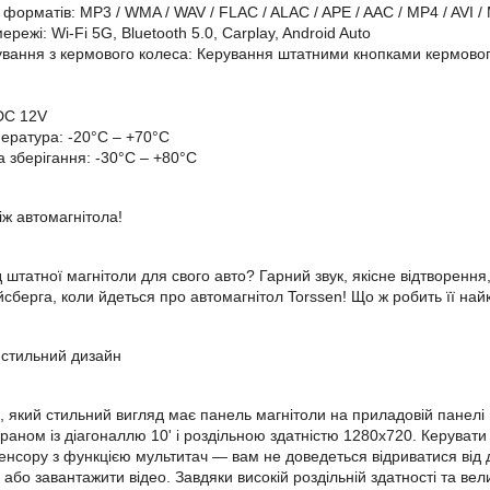
форматів: MP3 / WMA / WAV / FLAC / ALAC / APE / AAC / MP4 / AVI / 
ережі: Wi-Fi 5G, Bluetooth 5.0, Carplay, Android Auto
ування з кермового колеса: Керування штатними кнопками кермового
DC 12V
ература: -20°C – +70°C
 зберігання: -30°C – +80°C
іж автомагнітола!
ід штатної магнітоли для свого авто? Гарний звук, якісне відтворен
йсберга, коли йдеться про автомагнітол Torssen! Що ж робить її на
і стильний дизайн
, який стильний вигляд має панель магнітоли на приладовій панелі
аном із діагоналлю 10' і роздільною здатністю 1280x720. Керуват
енсору з функцією мультитач — вам не доведеться відриватися від 
 або завантажити відео. Завдяки високій роздільній здатності та в