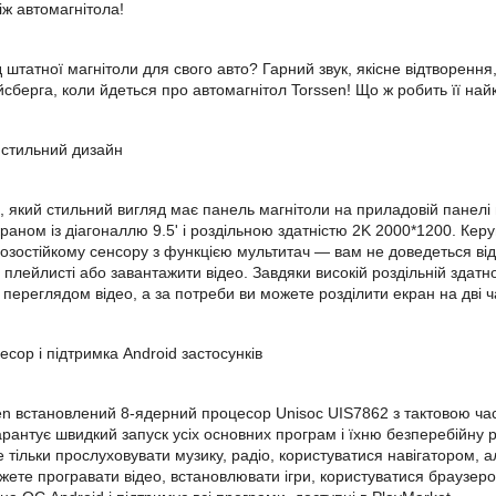
іж автомагнітола!
ід штатної магнітоли для свого авто? Гарний звук, якісне відтворен
йсберга, коли йдеться про автомагнітол Torssen! Що ж робить її на
і стильний дизайн
, який стильний вигляд має панель магнітоли на приладовій панелі
аном із діагоналлю 9.5' і роздільною здатністю 2K 2000*1200. Кер
озостійкому сенсору з функцією мультитач — вам не доведеться відр
плейлисті або завантажити відео. Завдяки високій роздільній здатно
переглядом відео, а за потреби ви можете розділити екран на дві ч
сор і підтримка Android застосунків
sen встановлений 8-ядерний процесор Unisoc UIS7862 з тактовою ч
арантує швидкий запуск усіх основних програм і їхню безперебійну р
е тільки прослуховувати музику, радіо, користуватися навігатором, 
жете програвати відео, встановлювати ігри, користуватися браузеро