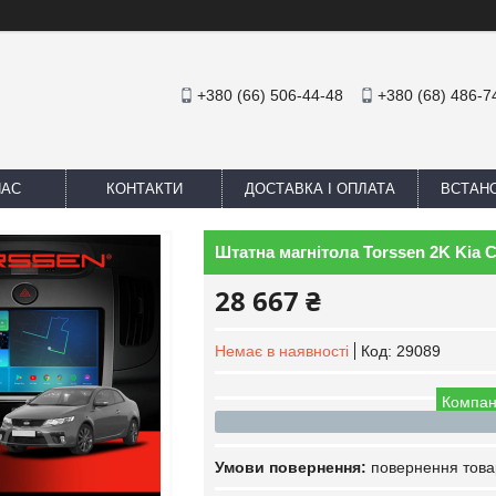
+380 (66) 506-44-48
+380 (68) 486-7
НАС
КОНТАКТИ
ДОСТАВКА І ОПЛАТА
ВСТАН
Штатна магнітола Torssen 2K Kia C
28 667 ₴
Немає в наявності
Код:
29089
Компан
повернення това