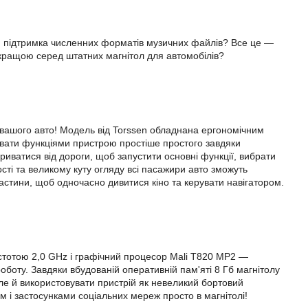
ня, підтримка численних форматів музичних файлів? Все це —
йкращою серед штатних магнітол для автомобілів?
 вашого авто! Модель від Torssen обладнана ергономічним
увати функціями пристрою простіше простого завдяки
иватися від дороги, щоб запустити основні функції, вибрати
сті та великому куту огляду всі пасажири авто зможуть
астини, щоб одночасно дивитися кіно та керувати навігатором.
астотою 2,0 GHz і графічний процесор Mali T820 MP2 —
оботу. Завдяки вбудованій оперативній пам'яті 8 Гб магнітолу
але й використовувати пристрій як невеликий бортовий
м і застосунками соціальних мереж просто в магнітолі!