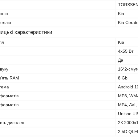
TORSSE
ркою
Kia
оделлю
Kia Cerat
ицькі характеристики
ля
Kia
4х55 Вт
Да
вуку
16*2-сму
м'ять RAM
8 Gb
тема
Android 1
оформатів
MP3, WMA
оформатів
MP4, AVI,
Unisoc U
ість дисплея
2К 2000x
2,5D QLE