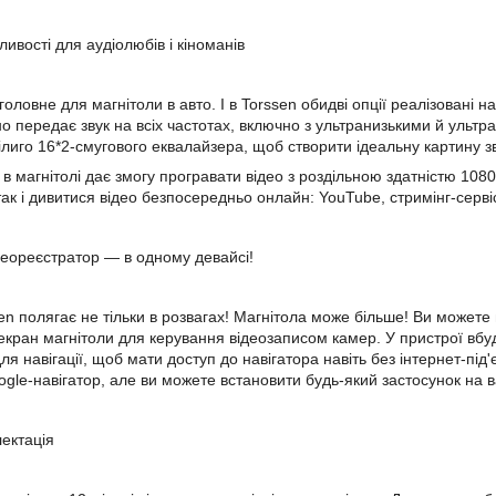
ивості для аудіолюбів і кіноманів
 головне для магнітоли в авто. І в Torssen обидві опції реалізовані
но передає звук на всіх частотах, включно з ультранизькими й уль
ілиго 16*2-смугового еквалайзера, щоб створити ідеальну картину зв
 в магнітолі дає змогу програвати відео з роздільною здатністю 10
так і дивитися відео безпосередньо онлайн: YouTube, стримінг-серв
ідеореєстратор — в одному девайсі!
n полягає не тільки в розвагах! Магнітола може більше! Ви можете 
екран магнітоли для керування відеозаписом камер. У пристрої вб
ля навігації, щоб мати доступ до навігатора навіть без інтернет-пі
gle-навігатор, але ви можете встановити будь-який застосунок на 
лектація