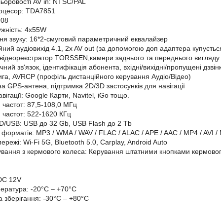
ьоровості AV in: NTSC/PAL
роцесор: TDA7851
708
ужність: 4х55W
я звуку: 16*2-смуговий параметричний еквалайзер
йний аудіовихід 4.1, 2x AV out (за допомогою доп адаптера купуєть
відеореєстратор TORSSEN,камери заднього та переднього вигляду
учний зв'язок, ідентифікація абонента, вхідні/вихідні/пропущені дз
га, AVRCP (профіль дистанційного керування Аудіо/Відео)
а GPS-антена, підтримка 2D/3D застосунків для навігації
вігації: Google Карти, Navitel, iGo тощо.
 частот: 87,5-108,0 МГц
 частот: 522-1620 КГц
D/USB: USB до 32 Gb, USB Flash до 2 Tb
форматів: MP3 / WMA / WAV / FLAC / ALAC / APE / AAC / MP4 / AVI / 
ережі: Wi-Fi 5G, Bluetooth 5.0, Carplay, Android Auto
ування з кермового колеса: Керування штатними кнопками кермового
DC 12V
ература: -20°C – +70°C
 зберігання: -30°C – +80°C