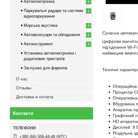
Автоелектроніка
Паркувальні радари та системи
відеопаркування
Морська акустика
Сучасна автомагн
Автоаксесуари та обладнання
Цифрова магнітол
Автоінструмент
під'єднання Wi-Fi
найвищим вимогам
Установка автоелектроніки і
додаткових пристроїв
Заглушки для фаркопа
Технічні характе
О нас
Операційна 
Отзывы
Процесор CP
Доставка и оплата
Оперативна
Вбудована 
Апаратне пр
Контакти
Графічний п
HD апаратни
Дисплей: 9.
Роздільна з
МТС
+380 (66) 506-44-48