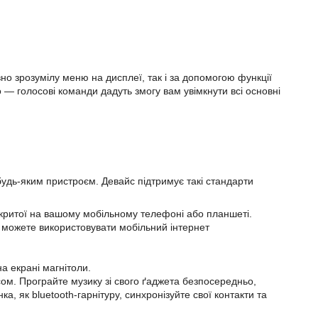
но зрозумілу меню на дисплеї, так і за допомогою функції
о — голосові команди дадуть змогу вам увімкнути всі основні
будь-яким пристроєм. Девайс підтримує такі стандарти
відкритої на вашому мобільному телефоні або планшеті.
 можете використовувати мобільний інтернет
а екрані магнітоли.
сом. Програйте музику зі свого ґаджета безпосередньо,
а, як bluetooth-гарнітуру, синхронізуйте свої контакти та