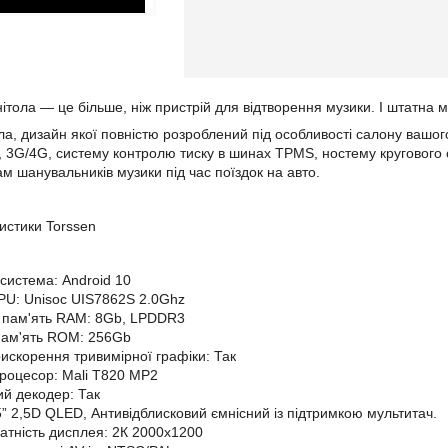
ітола — це більше, ніж пристрій для відтворення музики. І штатна 
а, дизайн якої повністю розроблений під особливості салону вашого
, 3G/4G, систему контролю тиску в шинах TPMS, ностему кругового ог
 шанувальників музики під час поїздок на авто.
ристики Torssen
система: Android 10
U: Unisoc UIS7862S 2.0Ghz
 пам'ять RAM: 8Gb, LPDDR3
пам'ять ROM: 256Gb
искорення тривимірної графіки: Так
роцесор: Mali T820 MP2
й декодер: Так
5” 2,5D QLED, Антивідблисковий ємнісний із підтримкою мультитач.
датність дисплея: 2К 2000х1200