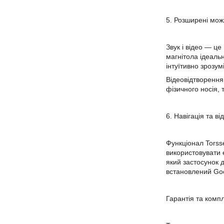
5. Розширені можл
Звук і відео — це
магнітола ідеаль
інтуїтивно зрозум
Відеовідтворення
фізичного носія, 
6. Навігація та в
Функціонал Torsse
використовувати 
який застосунок д
встановлений Goo
Гарантія та комп