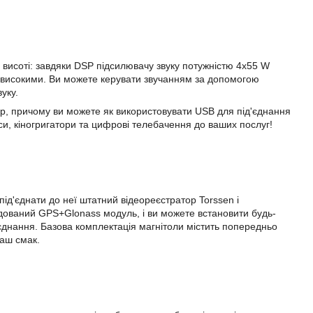
 на висоті: завдяки DSP підсилювачу звуку потужністю 4х55 W
трависокими. Ви можете керувати звучанням за допомогою
уку.
80р, причому ви можете як використовувати USB для під'єднання
іси, кіногригатори та цифрові телебачення до ваших послуг!
під'єднати до неї штатний відеореєстратор Torssen і
удований GPS+Glonass модуль, і ви можете встановити будь-
д'єднання. Базова комплектація магнітоли містить попередньо
ваш смак.