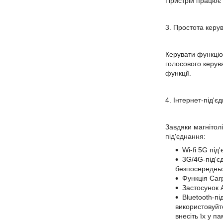
Пристрій працює н
3. Простота кер
Керувати функціо
голосового керува
функції.
4. Інтернет-під'
Завдяки магнітол
під'єднання:
Wi-fi 5G під
3G/4G-під'є
безпосередньо 
Функція Carp
Застосунок 
Bluetooth-п
використовуйте
внесіть їх у п