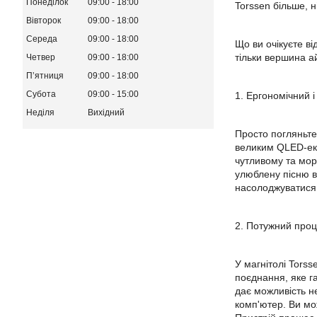
Понеділок
09:00
18:00
Torssen більше, н
Вівторок
09:00
18:00
Середа
09:00
18:00
Що ви очікуєте в
тільки вершина а
Четвер
09:00
18:00
Пʼятниця
09:00
18:00
Субота
09:00
15:00
1. Ергономічний 
Неділя
Вихідний
Просто погляньте
великим QLED-екр
чутливому та мор
улюблену пісню в 
насолоджуватися 
2. Потужний проце
У магнітолі Tors
поєднання, яке г
дає можливість н
комп'ютер. Ви мо