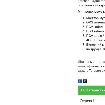
Torssen надає гар
оригінальний гар
Ми пропонуємо ку
Монітор мул
GPS антена 
RCA кабель 
USB кабель 
RCA audio /
4G LTE анте
Виносний мі
Інструкція 
Штатна магнітола
мультифункціонал
адже в Torssen ви
Характеристи
Основні