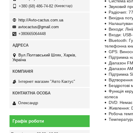
Система кол
Киевстар
+380 (68) 486-74-82
Звуковий п
Радіочип: 7
Вихідна пот
http://Avto-cactus.com.ua
Налаштуванн
avtocactus@gmail.com
Виходи: Ліні
+380665064448
Входи: USB-
Bluetooth: Г
телефонна кни
GPS: Виносн
Вул.Полтавський Шлях, Харків,
Підтримка на
Україна
Діапазон FM
Діапазон АМ
Підтримка S
Відтворення 
Інтернет магазин "Авто Кактус"
Бездротові м
Функція кер
колеса
DVD: Немає
Олександр
Живлення: 
Робоча темп
Температура
Графік роботи