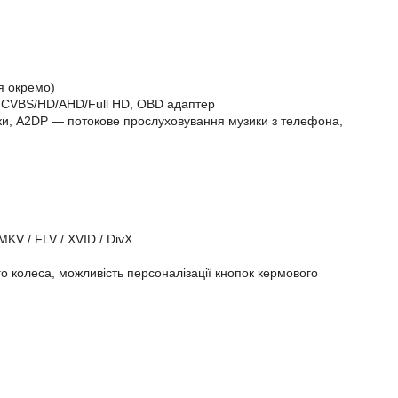
ся окремо)
 CVBS/HD/AHD/Full HD, OBD адаптер
вінки, A2DP — потокове прослуховування музики з телефона,
MKV / FLV / XVID / DivX
 колеса, можливість персоналізації кнопок кермового