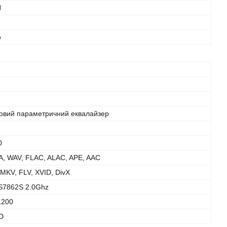
N
o
говий параметричний еквалайзер
0
, WAV, FLAC, ALAC, APE, AAC
 MKV, FLV, XVID, DivX
IS7862S 2.0Ghz
1200
D