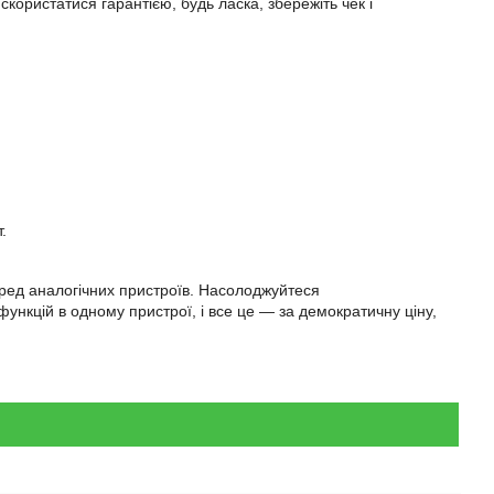
скористатися гарантією, будь ласка, збережіть чек і
.
еред аналогічних пристроїв. Насолоджуйтеся
ункцій в одному пристрої, і все це — за демократичну ціну,