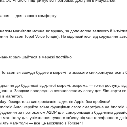
а ОС Android і підтримує всі програми, доступні в PlayMarket.
ування — для вашого комфорту
налом магнітоли можна як вручну, за допомогою великого й інтуїтив
ння Torssen Topal Voice (опція). Не відривайтеся від керування авт
єднання: залишайтеся в мережі постійно
і Torssen ви завжди будете в мережі та зможете синхронізуватися з 
'єднання до будь-якої відкритої мережі, зокрема — точки доступу, 
днання. Завдяки попередньо встановленому слоту для Sim-карти ви
в магнітолі.
lay: бездротова синхронізація ґаджетів Apple без проблем!
Android Auto: керуйте всіма функціями свого смартфона на Android н
ід'єднання за протоколом A2DP для синхронізації з будь-яким девай
 магнітолу для увімкнення гучного зв'язку під час телефонного дзвінк
ам'ять магнітоли — все це можливо з Torssen!