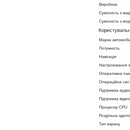
Виробник
Сумісність з ма
Сумісність з м
Користувальн
Марка автомобі
Потужність
Навігація
Настроювання з
Оперативна па
Операційна сис
Підтримка ауді
Підтримка віде
Процесор CPU
Роздільна здатн
Тип екрану