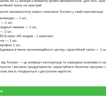
антію на 12 місяців із моменту купівлі автомагнітоли. Для того, щоб 
антійний талон на пристрій.
пити автомагнітолу нового покоління Torssen у такій комплектації:
ьтимедіа — 1 шт.,
— 1 шт.,
задньої камери — 1 шт.,
— 2 шт.,
 RCA video /4G модем - 1 комплект,
на — 1 шт.,
крофон 1 шт.,
вбудована в меню мультимедійного центру, гарантійний талон — 1 шт
 від Torssen — це комфорт експлуатації та найширші можливості с
ьністю і високою продуктивністю, користуйтеся безліччю програм і ф
сока якість поєднується з доступною вартістю.
ки