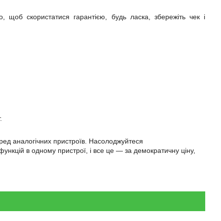
о, щоб скористатися гарантією, будь ласка, збережіть чек і
.
еред аналогічних пристроїв. Насолоджуйтеся
ункцій в одному пристрої, і все це — за демократичну ціну,