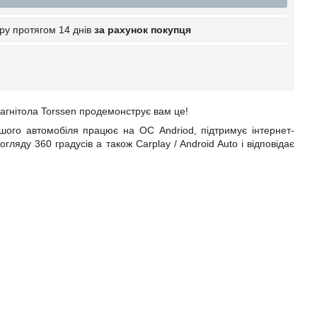
ру протягом 14 днів
за рахунок покупця
магнітола Torssen продемонструє вам це!
шого автомобіля
працює на ОС Andriod, підтримує інтернет-
 огляду 360 градусів а також
Carplay
/
Android
Auto
і відповідає