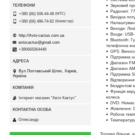
Звуковий п
Радіочип: 7
МТС
+380 (66) 506-44-48
Вихідна пот
Киевстар
+380 (68) 486-74-82
Налаштуванн
Виходи: Лін
Входи: USB-
http://Avto-cactus.com.ua
Bluetooth: Г
avtocactus@gmail.com
телефонна кни
+380665064448
GPS: Виносн
Підтримка на
Діапазон FM
Діапазон АМ
Вул.Полтавський Шлях, Харків,
Підтримка 
Україна
Відтворення 
Бездротові
Функція кер
колеса
Інтернет магазин "Авто Кактус"
DVD: Немає
Живлення: 
Робоча темп
Олександр
Температу
Torssen більше, н