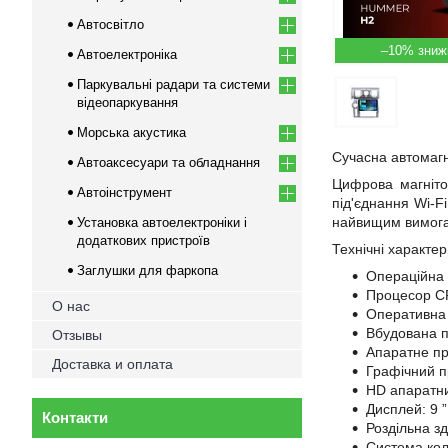
Автосвітло
–10%
Автоелектроніка
Паркувальні радари та системи
відеопаркування
Морська акустика
Сучасна автомагн
Автоаксесуари та обладнання
Цифрова магніто
Автоінструмент
під'єднання Wi-F
найвищим вимогам
Установка автоелектроніки і
додаткових пристроїв
Технічні характе
Заглушки для фаркопа
Операційна 
Процесор C
О нас
Оперативна 
Вбудована 
Отзывы
Апаратне пр
Доставка и оплата
Графічний
п
HD апаратни
Дисплей:
9
”
Контакти
Роздільна з
Система кол