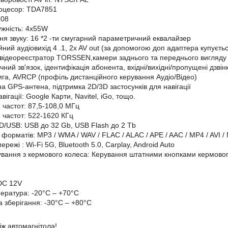
роцесор: TDA7851
708
ужність: 4х55W
я звуку: 16
*2
-ти смугарний параметричний еквалайзер
ійний аудіовихід
4
.1, 2x AV out (за допомогою доп адаптера купуєть
відеореєстратор TORSSEN,камери заднього та переднього вигляд
учний зв'язок, ідентифікація абонента, вхідні/вихідні/пропущені дз
га, AVRCP (профіль дистанційного керування Аудіо/Відео)
а GPS-антена, підтримка 2D/3D застосунків для навігації
вігації: Google Карти, Navitel, iGo,
тощо.
 частот: 87,5-108,0 МГц
 частот: 522-1620 КГц
SD/USB:
USB
до 32 Gb, USB Flash до 2 Tb
форматів: MP3 / WMA / WAV / FLAC / ALAC / APE / AAC / MP4 / AVI / 
мережі
: Wi-Fi 5G, Bluetooth 5.0, Carplay, Android Auto
ування з кермового колеса: Керування штатними кнопками кермового
DC 12V
ература: -20°C – +70°C
ра
зберігання: -30°C – +80°C
іж автомагнітола!