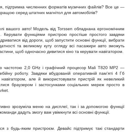
ення, підтримка численних форматів музичних файлів? Все це —
йкращою серед штатних магнітол для автомобілів?
елі вашого авто! Модель від Torssen обладнана ергономічним
. Керувати функціями пристрою простіше простого завдяки
дриватися від дороги, щоб запустити основні функції, вибрати
датності та великому куту огляду всі пасажири авто зможуть
астини, щоб одночасно дивитися кіно та керувати навігатором.
ою частотою 2,0 GHz і графічний процесор Mali T820 MP2 —
ребійну роботу. Завдяки вбудованій оперативній пам'яті
4
Гб
я навігатором, але й використовувати пристрій як невеликий
ватися браузером і застосунками соціальних мереж просто в
rket.
тивно зрозуміла меню на дисплеї, так і за допомогою функції
команди дадуть змогу вам увімкнути всі основні функції.
ся з будь-яким пристроєм. Девайс підтримує такі стандарти