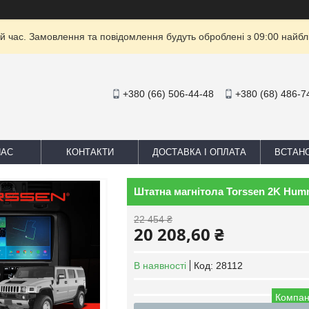
й час. Замовлення та повідомлення будуть оброблені з 09:00 найбли
+380 (66) 506-44-48
+380 (68) 486-7
НАС
КОНТАКТИ
ДОСТАВКА І ОПЛАТА
ВСТАН
Штатна магнітола Torssen 2K Hum
22 454 ₴
20 208,60 ₴
В наявності
Код:
28112
Компан