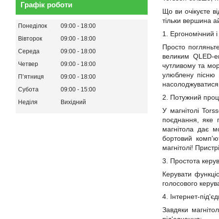
Графік роботи
Що ви очікуєте в
тільки вершина а
Понеділок
09:00
18:00
1. Ергономічний 
Вівторок
09:00
18:00
Просто погляньт
Середа
09:00
18:00
великим QLED-
Четвер
09:00
18:00
чутливому та мор
улюблену пісню в
Пʼятниця
09:00
18:00
насолоджуватися 
Субота
09:00
15:00
2. Потужний проце
Неділя
Вихідний
У магнітолі Tor
поєднання, яке г
магнітола дає м
бортовий комп'ю
магнітолі! Пристр
3. Простота кер
Керувати функціо
голосового
керув
4. Інтернет-під'
Завдяки магніто