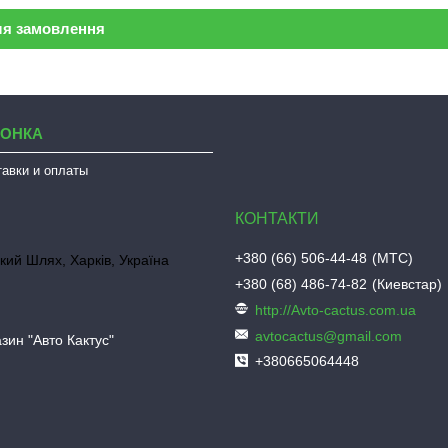
ля замовлення
ЛОНКА
тавки и оплаты
+380 (66) 506-44-48
МТС
кий Шлях, Харків, Україна
+380 (68) 486-74-82
Киевстар
http://Avto-cactus.com.ua
avtocactus@gmail.com
зин "Авто Кактус"
+380665064448