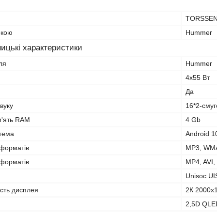
TORSSE
ркою
Hummer
ицькі характеристики
ля
Hummer
4х55 Вт
Да
вуку
16*2-сму
м'ять RAM
4 Gb
тема
Android 1
оформатів
MP3, WMA
оформатів
MP4, AVI,
Unisoc U
ість дисплея
2К 2000x
2,5D QLE