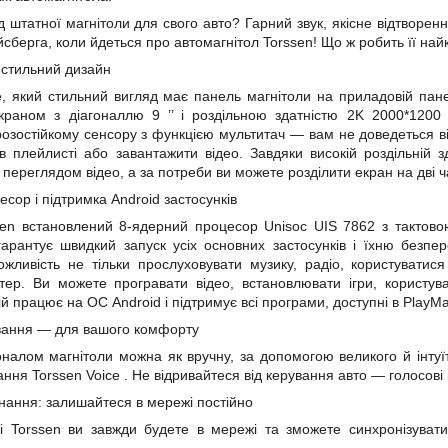
ід штатної магнітоли для свого авто? Гарний звук, якісне відтвор
йсберга, коли йдеться про автомагнітол Torssen! Що ж робить її на
і стильний дизайн
е, який стильний вигляд має панель магнітоли на приладовій пан
екраном з
діагоналлю
9
’’
і роздільною здатністю
2K 2000*1200
озостійкому сенсору з функцією мультитач — вам не доведеться ві
 плейлисті або завантажити відео. Завдяки високій роздільній з
переглядом відео, а за потреби ви можете розділити екран на дві ч
сор і підтримка Android застосунків
ssen встановлений 8-ядерний процесор Unisoc
UIS
7862 з тактов
арантує швидкий запуск усіх основних застосунків і їхню безпе
ожливість не тільки прослуховувати музику, радіо, користуватис
тер. Ви можете програвати відео, встановлювати ігри, користу
ій працює на ОС Android і підтримує всі програми, доступні в PlayMa
ування — для вашого комфорту
налом магнітоли можна як вручну, за допомогою великого й інтуї
ання
Torssen Voice
. Не відривайтеся від керування авто — голосові 
єднання: залишайтеся в мережі постійно
лі Torssen ви завжди будете в мережі та зможете синхронізувати