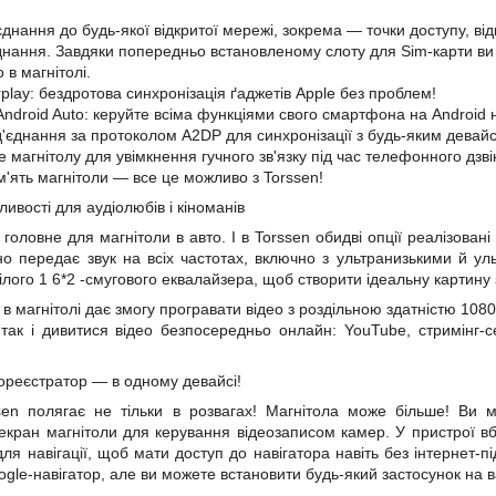
'єднання до будь-якої відкритої мережі, зокрема — точки доступу, в
днання. Завдяки попередньо встановленому слоту для Sim-карти ви
в магнітолі.
play:
бездротова
синхронізація ґаджетів Apple без проблем!
Android Auto: керуйте всіма функціями свого смартфона на Android н
ід'єднання за протоколом A2DP для синхронізації з будь-яким девай
 магнітолу для увімкнення гучного зв'язку під час телефонного дзвінк
ам'ять магнітоли — все це можливо з Torssen!
ивості для аудіолюбів і кіноманів
 головне для магнітоли в авто. І в Torssen обидві опції реалізовані
ьно передає звук на всіх частотах, включно з ультранизькими й 
ілого 1
6*2
-смугового еквалайзера, щоб створити ідеальну картину 
 в магнітолі дає змогу програвати відео
з роздільною здатністю
1080
 так і дивитися відео безпосередньо онлайн: YouTube, стримінг-
ореєстратор
— в одному девайсі!
sen полягає не тільки в розвагах! Магнітола може більше! Ви м
екран магнітоли для керування відеозаписом камер. У пристрої в
для навігації, щоб мати доступ до навігатора навіть без інтернет-
gle-навігатор, але ви можете встановити будь-який застосунок на 