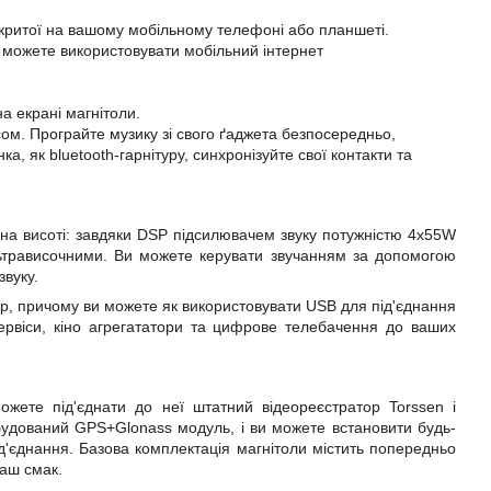
ідкритої на вашому мобільному телефоні або планшеті.
 можете використовувати мобільний інтернет
а екрані магнітоли.
сом. Програйте музику зі свого ґаджета безпосередньо,
а, як bluetooth-гарнітуру, синхронізуйте свої контакти та
 на висоті: завдяки
DSP
підсилювачем звуку потужністю 4х55W
ультрависочними. Ви можете керувати звучанням за допомогою
звуку.
р, причому ви можете як використовувати USB для під'єднання
сервіси, кіно агрегататори та цифрове телебачення до ваших
ожете під'єднати до неї штатний відеореєстратор Torssen і
будований GPS+Glonass модуль, і ви можете встановити будь-
під'єднання. Базова комплектація магнітоли містить попередньо
ваш смак.