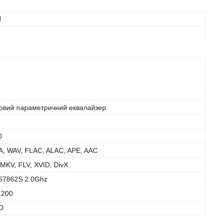
N
говий параметричний еквалайзер
0
, WAV, FLAC, ALAC, APE, AAC
 MKV, FLV, XVID, DivX
IS7862S 2.0Ghz
1200
D