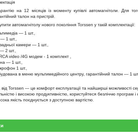
лектація
рантію на 12 місяців із моменту купівлі автомагнітоли. Для тог
антійний талон на пристрій.
пити автомагнітолу нового покоління Torssen у такій комплектації:
ьтимедіа — 1 шт.,
— 1 шт.,
задньої камери — 1 шт.,
— 2 шт.,
 RCA video /4G
модем
- 1
комплект
,
на — 1 шт.,
крофон 1 шт.,
вбудована в меню мультимедійного центру, гарантійний талон — 1 шт
 від Torssen — це комфорт експлуатації та найширші можливості с
ьністю і високою продуктивністю, користуйтеся безліччю програм і ф
сока якість поєднується з доступною вартістю.
ки