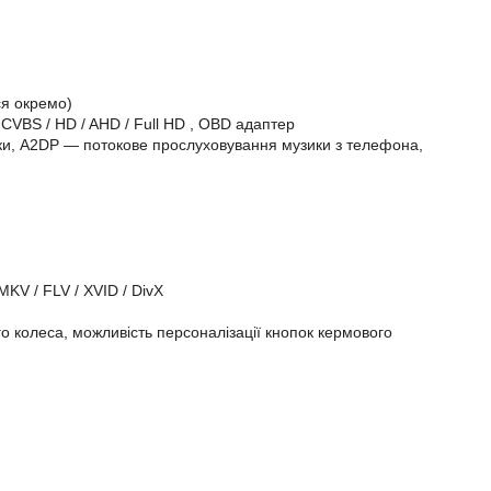
ся окремо)
у
CVBS
/
HD
/
AHD
/
Full
HD
,
OBD
адаптер
вінки, A2DP — потокове прослуховування музики з телефона,
MKV / FLV / XVID / DivX
 колеса, можливість персоналізації кнопок кермового