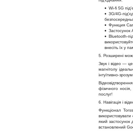
під'єднання:
Wi-fi
5G
під
3G/4G-під'є
безпосередньо 
Функция Car
Застосунок 
Bluetooth-п
використовуйте
внесіть їх у п
5. Розширені можл
Звук і відео — це
магнітолу ідеал
інтуїтивно-зрозум
Відеовідтворення
фізичного носія,
послуг!
6. Навігація і
віде
Функціонал Tors
використовувати 
який застосунок 
встановлений Goo