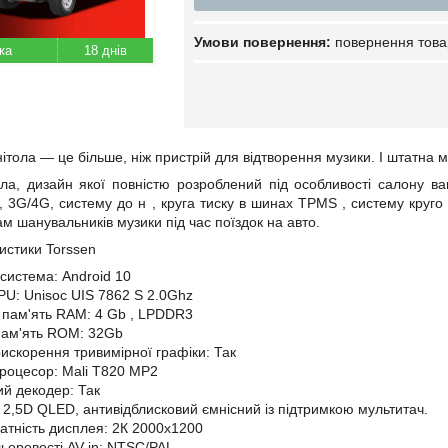
повернення това
18 днів
ітола — це більше, ніж пристрій для відтворення музики. І штатна 
ла, дизайн якої повністю розроблений під особливості салону
ва
i, 3G/4G, систему до
н
, круга тиску в шинах
TPMS
,
систему круго
 шанувальників музики під час поїздок на авто.
ристики Torssen
система: Android 10
PU: Unisoc
UIS
7862
S
2.0Ghz
пам'ять RAM: 4
Gb
, LPDDR3
пам'ять ROM:
32Gb
искорення тривимірної графіки: Так
роцесор: Mali T820 MP2
й декодер: Так
2,5D QLED, антивідблисковий ємнісний із підтримкою мультитач.
датність дисплея:
2К 2000х1200
ьоровості AV in: NTSC/PAL