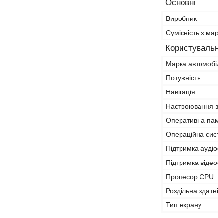
Основні
Виробник
Сумісність з ма
Користувальн
Марка автомобі
Потужність
Навігація
Настроювання з
Оперативна па
Операційна сис
Підтримка ауді
Підтримка віде
Процесор CPU
Роздільна здатн
Тип екрану