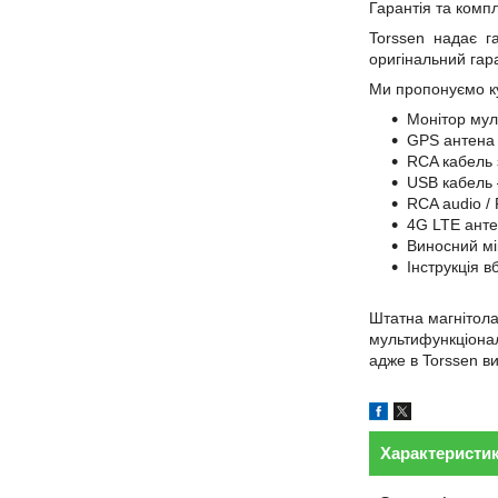
Гарантія та комп
Torssen надає га
оригінальний гар
Ми пропонуємо ку
Монітор мул
GPS антена 
RCA кабель 
USB кабель 
RCA audio /
4G LTE анте
Виносний мі
Інструкція 
Штатна магнітола
мультифункціонал
адже в Torssen ви
Характеристи