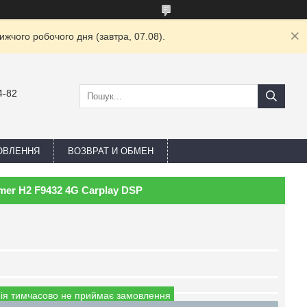
жчого робочого дня (завтра, 07.08).
4-82
ОВЛЕННЯ
ВОЗВРАТ И ОБМЕН
mer H2 F9432 4G Carplay DSP
ія тимчасово не приймає замовлення