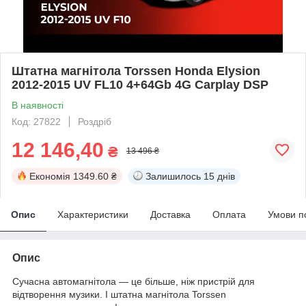
Штатна магнітола Torssen Honda Elysion
2012-2015 UV FL10 4+64Gb 4G Carplay DSP
В наявності
Код: 27822
Роздріб
12 146,40
₴
13 496 ₴
Економія
1349.60 ₴
Залишилось
15 днів
Опис
Характеристики
Доставка
Оплата
Умови п
Опис
Сучасна автомагнітола — це більше, ніж пристрій для
відтворення музики. І штатна магнітола Torssen