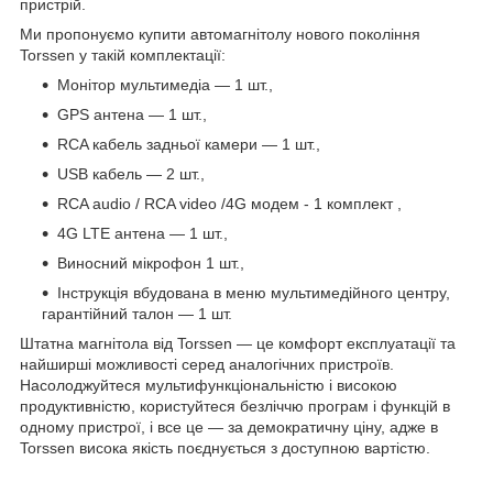
пристрій.
Ми пропонуємо купити автомагнітолу нового покоління
Torssen у такій комплектації:
Монітор мультимедіа — 1 шт.,
GPS антена — 1 шт.,
RCA кабель задньої камери — 1 шт.,
USB кабель — 2 шт.,
RCA audio / RCA video
/4G
модем
- 1
комплект
,
4G LTE антена — 1 шт.,
Виносний мікрофон 1 шт.,
Інструкція вбудована в меню мультимедійного центру,
гарантійний талон — 1 шт.
Штатна магнітола від Torssen — це комфорт експлуатації та
найширші можливості серед аналогічних пристроїв.
Насолоджуйтеся мультифункціональністю і високою
продуктивністю, користуйтеся безліччю програм і функцій в
одному пристрої, і все це — за демократичну ціну, адже в
Torssen висока якість поєднується з доступною вартістю.