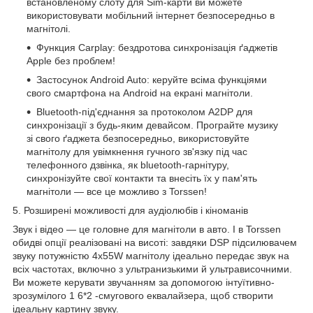
встановленому слоту для Sim-карти ви можете
використовувати мобільний інтернет безпосередньо в
магнітолі.
Функция Carplay:
бездротова
синхронізація ґаджетів
Apple без проблем!
Застосунок Android Auto: керуйте всіма функціями
свого смартфона на Android на екрані магнітоли.
Bluetooth-під'єднання за протоколом A2DP для
синхронізації з будь-яким девайсом. Програйте музику
зі свого ґаджета безпосередньо, використовуйте
магнітолу для увімкнення гучного зв'язку під час
телефонного дзвінка, як bluetooth-гарнітуру,
синхронізуйте свої контакти та внесіть їх у пам'ять
магнітоли — все це можливо з Torssen!
5. Розширені можливості для аудіолюбів і кіноманів
Звук і відео — це головне для магнітоли в авто. І в Torssen
обидві опції реалізовані на висоті: завдяки
DSP
підсилювачем
звуку потужністю 4х55W магнітолу ідеально передає звук на
всіх частотах, включно з ультранизькими й ультрависочними.
Ви можете керувати звучанням за допомогою інтуїтивно-
зрозумілого 1
6*2
-смугового еквалайзера, щоб створити
ідеальну картину звуку.