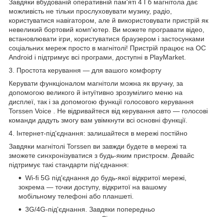
Завдяки вбудованій оперативній пам'яті 4
Гб
магнітола дає
можливість не тільки прослуховувати музику, радіо,
користуватися навігатором, але й використовувати пристрій як
невеликий бортовий комп'ютер. Ви можете програвати відео,
встановлювати ігри, користуватися браузером і застосунками
соціальних мереж просто в магнітолі! Пристрій працює на ОС
Android і підтримує всі програми, доступні в PlayMarket.
3. Простота керування — для вашого комфорту
Керувати функціоналом магнітоли можна як вручну, за
допомогою великого й інтуїтивно зрозумілиго меню на
дисплеї, так і за допомогою функції голосового
керування
Torssen Voice
. Не відривайтеся від керування авто — голосові
команди дадуть змогу вам увімкнути всі основні функції.
4. Інтернет-під'єднання: залишайтеся в мережі постійно
Завдяки магнітолі Torssen ви завжди будете в мережі та
зможете синхронізуватися з будь-яким пристроєм. Девайс
підтримує такі стандарти під'єднання:
Wi-fi
5G
під'єднання до будь-якої відкритої мережі,
зокрема — точки доступу, відкритої на вашому
мобільному телефоні або планшеті.
3G/4G-під'єднання. Завдяки попередньо