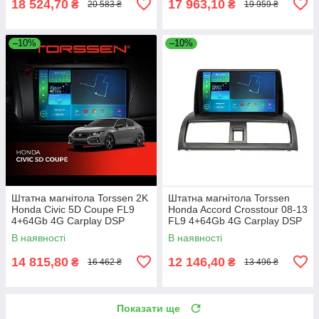
18 524,70
17 963,10
₴
₴
20 583 ₴
19 959 ₴
–10%
–10%
Штатна магнітола Torssen 2K
Штатна магнітола Torssen
Honda Civic 5D Coupe FL9
Honda Accord Crosstour 08-13
4+64Gb 4G Carplay DSP
FL9 4+64Gb 4G Carplay DSP
В наявності
В наявності
14 815,80
12 146,40
₴
₴
16 462 ₴
13 496 ₴
Показати ще