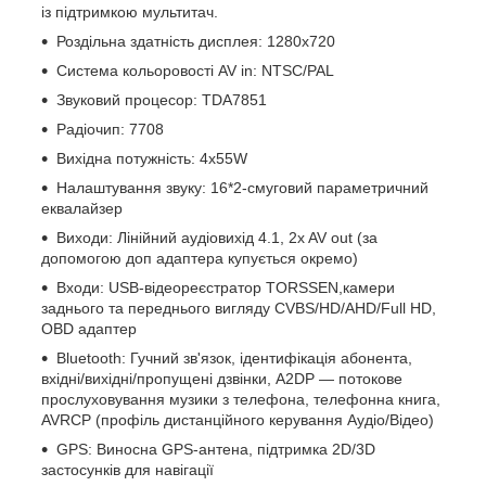
із підтримкою мультитач.
Роздільна здатність дисплея:
1280x720
Система кольоровості AV in: NTSC/PAL
Звуковий процесор: TDA7851
Радіочип: 7708
Вихідна потужність: 4х55W
Налаштування звуку: 16*2-смуговий параметричний
еквалайзер
Виходи: Лінійний аудіовихід 4.1, 2x AV out (за
допомогою доп адаптера купується окремо)
Входи: USB-відеореєстратор TORSSEN,камери
заднього та переднього вигляду CVBS/HD/AHD/Full HD,
OBD адаптер
Bluetooth: Гучний зв'язок, ідентифікація абонента,
вхідні/вихідні/пропущені дзвінки, A2DP — потокове
прослуховування музики з телефона, телефонна книга,
AVRCP (профіль дистанційного керування Аудіо/Відео)
GPS: Виносна GPS-антена, підтримка 2D/3D
застосунків для навігації