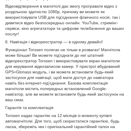
Відеовідтворення в магнітолі дає змогу програвати відео
з
роздільною здатністю
1080р, причому ви можете як
використовувати USB для під'єднання фізичного носія, так і
дивитися відео безпосередньо онлайн: YouTube, стримінг-
сервіси, кіно агрегататори та цифрове телебачення до ваших
послуг!
6. Навігація і
відеореєстратор
— в одному девайсі!
Функціонал Torssen полягає не тільки в розвагах! Магнітола
може більше! Ви можете під'єднати до неї штатний
відеореєстратор Torssen і використовувати екран магнітоли
для керування відеозаписом камер. У пристрої вбудований
GPS+Glonass модуль, і ви можете встановити будь-який
застосунок для навігації, щоб мати доступ до навігатора
навіть без інтернет-під'єднання. Базова комплектація
магнітоли містить попередньо встановлений Google-
навігатор, але ви можете встановити будь-який застосунок на
ваш смак.
Гарантія та комплектація
Torssen надає гарантію на 12 місяців із моменту купівлі
автомагнітоли. Для того, щоб скористатися гарантією, будь
ласка, збережіть чек і оригінальний гарантійний талон на