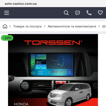
avto-cactus.com.ua
Товари та послуги
Автомагнітоли та комплектуючі
Шт
–10%