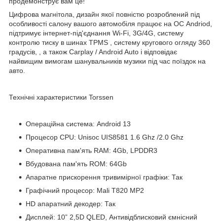
продемонструє вам це!
Цифрова магнітола, дизайн якої повністю розроблений під
особливості салону
вашого автомобіля
працює на ОС Andriod,
підтримує інтернет-під'єднання Wi-Fi, 3G/4G, систему
контролю
тиску в шинах
TPMS
,
систему
кругового огляду 360
градусів,
, а також
Carplay
/
Android
Auto
і відповідає
найвищим вимогам шанувальників музики під час поїздок на
авто.
Технічні характеристики Torssen
Операційна система: Android 13
Процесор CPU: Unisoc UIS8581
1.6
Ghz
/2.0
Ghz
Оперативна пам'ять RAM: 4Gb, LPDDR3
Вбудована пам'ять ROM: 64Gb
Апаратне прискорення тривимірної графіки: Так
Графічний процесор: Mali T820 MP2
HD апаратний декодер: Так
Дисплей: 10” 2,5D QLED, Антивідблисковий ємнісний