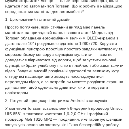
музичних файлів? Все це — тільки вершина айсберга, коли
йдеться про автомагнітол Torssen! Що ж робить її найкращою
серед штатних магнітол для автомобілів?
1. Ергономічний і стильний дизайн
Просто погляньте, який стильний вигляд має панель
магнітоли на приладовій панелі вашого авто! Модель від
Torssen обладнана ергономічним великим QLED-екраном з
діагоналлю
10" і роздільною здатністю
1280x720.
Керувати
функціями пристрою простіше простого завдяки чутливому та
морозостійкому сенсору з функцією мультитач — вам не
доведеться відриватися від дороги, щоб запустити основні
функції, вибрати улюблену пісню в плейлисті або завантажити
відео. Завдяки високій роздільній здатності та великому куту
огляду всі пасажири авто зможуть насолоджуватися
переглядом відео, а за потреби ви можете розділити екран на
дві частини, щоб одночасно дивитися кіно та керувати
навігатором.
2. Потужний процесор і підтримка Android застосунків
У магнітолі Torssen встановлений 8-ядерний процесор Unisoc
UIS
8581 з тактовою частотою 1,6-2,0 GHz і графічний
процесор Mali T820 MP2 — поєднання, яке гарантує швидкий
запуск усіх основних застосунків і їхню безперебійну роботу.