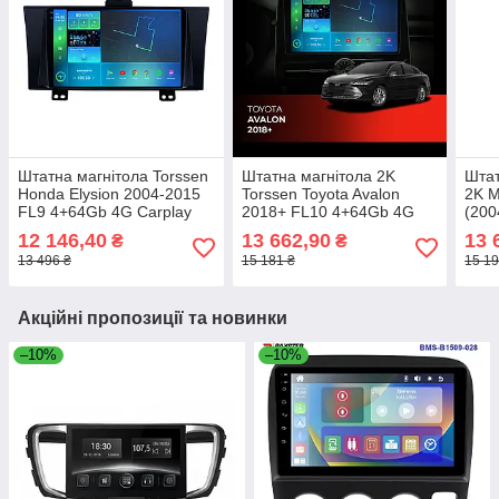
Штатна магнітола Torssen
Штатна магнітола 2K
Штат
Honda Elysion 2004-2015
Torssen Toyota Avalon
2K M
FL9 4+64Gb 4G Carplay
2018+ FL10 4+64Gb 4G
(200
DSP
Carplay DSP
4G C
12 146,40
13 662,90
13 
₴
₴
13 496 ₴
15 181 ₴
15 19
Акційні пропозиції та новинки
–10%
–10%