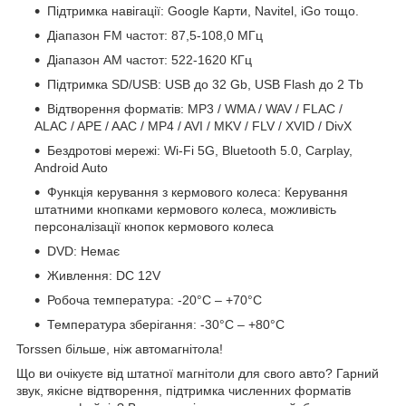
Підтримка навігації: Google Карти, Navitel, iGo тощо.
Діапазон FM частот: 87,5-108,0 МГц
Діапазон АМ частот: 522-1620 КГц
Підтримка SD/USB: USB до 32 Gb, USB Flash до 2 Tb
Відтворення форматів: MP3 / WMA / WAV / FLAC /
ALAC / APE / AAC / MP4 / AVI / MKV / FLV / XVID / DivX
Бездротові мережі: Wi-Fi 5G, Bluetooth 5.0, Carplay,
Android Auto
Функція керування з кермового колеса: Керування
штатними кнопками кермового колеса, можливість
персоналізації кнопок кермового колеса
DVD: Немає
Живлення: DC 12V
Робоча температура:
-20°C – +70°C
Температура зберігання: -30°C – +80°C
Torssen більше, ніж автомагнітола!
Що ви очікуєте від штатної магнітоли для свого авто? Гарний
звук, якісне відтворення, підтримка численних форматів