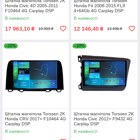
Штатна магнітола Torssen 2K
Штатна магнітола Torssen
Honda Civic 4D 2005-2011
Honda Fit 2008-2015 FL9
F10464 4G Carplay DSP
4+64Gb 4G Carplay DSP
В наявності
В наявності
17 963,10
12 146,40
₴
₴
19 959 ₴
13 496 ₴
–10%
–10%
Штатна магнітола Torssen 2K
Штатна магнітола Torssen 2K
Honda CRV 2017+ F10464 4G
Honda Civic 2012+ F9432 4G
Carplay DSP
Carplay DSP
В наявності
В наявності