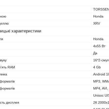
TORSSE
ркою
Honda
оделлю
XRV
ицькі характеристики
ля
Honda
4х55 Вт
Да
вуку
16*2-сму
м'ять RAM
4 Gb
тема
Android 1
оформатів
MP3, WMA
оформатів
MP4, AVI,
Unisoc U
ість дисплея
2К 2000x