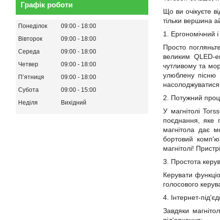
Графік роботи
Що ви очікуєте в
тільки вершина а
Понеділок
09:00
18:00
1. Ергономічний 
Вівторок
09:00
18:00
Просто погляньт
Середа
09:00
18:00
великим QLED-
Четвер
09:00
18:00
чутливому та мор
улюблену пісню в
Пʼятниця
09:00
18:00
насолоджуватися 
Субота
09:00
15:00
2. Потужний проце
Неділя
Вихідний
У магнітолі Tor
поєднання, яке г
магнітола дає м
бортовий комп'ю
магнітолі! Пристр
3. Простота кер
Керувати функціо
голосового
керув
4. Інтернет-під'
Завдяки магніто