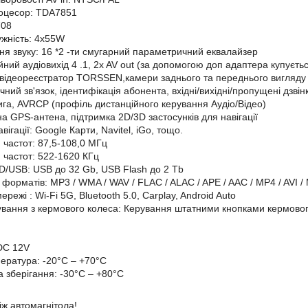
роцесор: TDA7851
708
ужність: 4х55W
я звуку: 16
*2
-ти смугарний параметричний еквалайзер
ійний аудіовихід
4
.1, 2x AV out (за допомогою доп адаптера купуєть
відеореєстратор TORSSEN,камери заднього та переднього вигляд
учний зв'язок, ідентифікація абонента, вхідні/вихідні/пропущені дз
га, AVRCP (профіль дистанційного керування Аудіо/Відео)
а GPS-антена, підтримка 2D/3D застосунків для навігації
вігації: Google Карти, Navitel, iGo,
тощо.
 частот: 87,5-108,0 МГц
 частот: 522-1620 КГц
SD/USB:
USB
до 32 Gb, USB Flash до 2 Tb
форматів: MP3 / WMA / WAV / FLAC / ALAC / APE / AAC / MP4 / AVI / 
мережі
: Wi-Fi 5G, Bluetooth 5.0, Carplay, Android Auto
ування з кермового колеса: Керування штатними кнопками кермового
DC 12V
ература: -20°C – +70°C
ра
зберігання: -30°C – +80°C
іж автомагнітола!