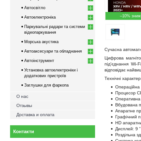
Автосвітло
–10%
Автоелектроніка
Паркувальні радари та системи
відеопаркування
Морська акустика
Сучасна автомагн
Автоаксесуари та обладнання
Цифрова магніто
Автоінструмент
під'єднання Wi-
відповідає найви
Установка автоелектроніки і
додаткових пристроїв
Технічні характе
Заглушки для фаркопа
Операційна 
Процесор C
О нас
Оперативна 
Вбудована 
Отзывы
Апаратне пр
Доставка и оплата
Графічний
п
HD апаратни
Дисплей:
9
”
Контакти
Роздільна з
Система кол