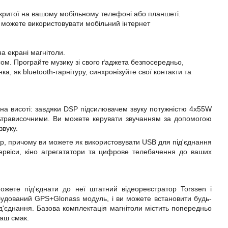
ідкритої на вашому мобільному телефоні або планшеті.
 можете використовувати мобільний інтернет
а екрані магнітоли.
сом. Програйте музику зі свого ґаджета безпосередньо,
а, як bluetooth-гарнітуру, синхронізуйте свої контакти та
 на висоті: завдяки
DSP
підсилювачем звуку потужністю 4х55W
ультрависочними. Ви можете керувати звучанням за допомогою
звуку.
р, причому ви можете як використовувати USB для під'єднання
сервіси, кіно агрегататори та цифрове телебачення до ваших
ожете під'єднати до неї штатний відеореєстратор Torssen і
будований GPS+Glonass модуль, і ви можете встановити будь-
під'єднання. Базова комплектація магнітоли містить попередньо
ваш смак.