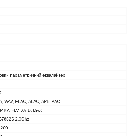
N
говий параметричний еквалайзер
0
, WAV, FLAC, ALAC, APE, AAC
 MKV, FLV, XVID, DivX
IS7862S 2.0Ghz
1200