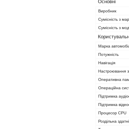
Основні
Виробник
Сумісність з ма
Сумісність з м
Користувальн
Марка автомобі
Потужність
Навігація
Настроювання з
Оперативна па
Операційна сис
Підтримка ауді
Підтримка віде
Процесор CPU
Роздільна здатн