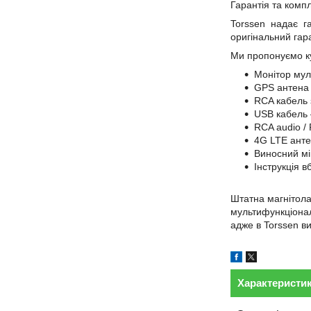
Гарантія та комп
Torssen надає га
оригінальний гар
Ми пропонуємо ку
Монітор мул
GPS антена 
RCA кабель 
USB кабель 
RCA audio /
4G LTE анте
Виносний мі
Інструкція 
Штатна магнітола
мультифункціонал
адже в Torssen ви
Характеристи