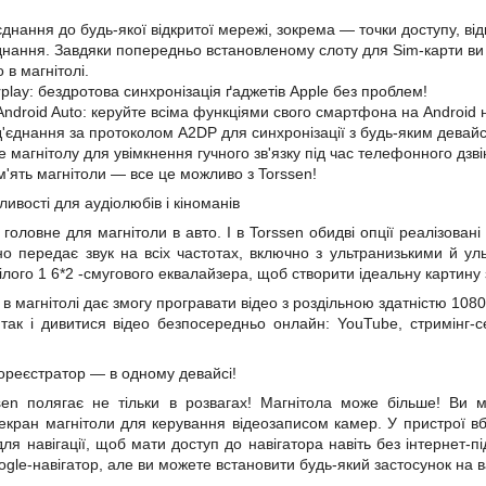
'єднання до будь-якої відкритої мережі, зокрема — точки доступу, в
днання. Завдяки попередньо встановленому слоту для Sim-карти ви
в магнітолі.
play:
бездротова
синхронізація ґаджетів Apple без проблем!
Android Auto: керуйте всіма функціями свого смартфона на Android н
ід'єднання за протоколом A2DP для синхронізації з будь-яким девай
 магнітолу для увімкнення гучного зв'язку під час телефонного дзвінк
ам'ять магнітоли — все це можливо з Torssen!
ивості для аудіолюбів і кіноманів
 головне для магнітоли в авто. І в Torssen обидві опції реалізовані
ьно передає звук на всіх частотах, включно з ультранизькими й 
ілого 1
6*2
-смугового еквалайзера, щоб створити ідеальну картину 
 в магнітолі дає змогу програвати відео
з роздільною здатністю
1080
 так і дивитися відео безпосередньо онлайн: YouTube, стримінг-
ореєстратор
— в одному девайсі!
sen полягає не тільки в розвагах! Магнітола може більше! Ви м
екран магнітоли для керування відеозаписом камер. У пристрої в
для навігації, щоб мати доступ до навігатора навіть без інтернет-
gle-навігатор, але ви можете встановити будь-який застосунок на 