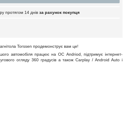
ру протягом 14 днів
за рахунок покупця
магнітола Torssen продемонструє вам це!
шого автомобіля
працює на ОС Andriod, підтримує інтернет-
ругового огляду 360 градусів а також
Carplay
/
Android
Auto
і