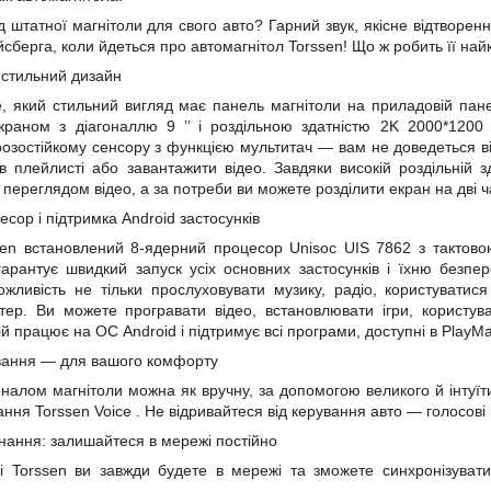
ід штатної магнітоли для свого авто? Гарний звук, якісне відтвор
йсберга, коли йдеться про автомагнітол Torssen! Що ж робить її на
і стильний дизайн
е, який стильний вигляд має панель магнітоли на приладовій пан
екраном з
діагоналлю
9
’’
і роздільною здатністю
2K 2000*1200
озостійкому сенсору з функцією мультитач — вам не доведеться ві
 плейлисті або завантажити відео. Завдяки високій роздільній з
переглядом відео, а за потреби ви можете розділити екран на дві ч
сор і підтримка Android застосунків
ssen встановлений 8-ядерний процесор Unisoc
UIS
7862 з тактов
арантує швидкий запуск усіх основних застосунків і їхню безпе
ожливість не тільки прослуховувати музику, радіо, користуватис
тер. Ви можете програвати відео, встановлювати ігри, користу
ій працює на ОС Android і підтримує всі програми, доступні в PlayMa
ування — для вашого комфорту
налом магнітоли можна як вручну, за допомогою великого й інтуїт
ання
Torssen Voice
. Не відривайтеся від керування авто — голосові 
єднання: залишайтеся в мережі постійно
лі Torssen ви завжди будете в мережі та зможете синхронізувати