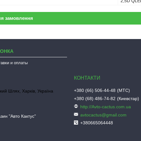
2,5D QLE
ля замовлення
ЛОНКА
тавки и оплаты
+380 (66) 506-44-48
МТС
кий Шлях, Харків, Україна
+380 (68) 486-74-82
Киевстар
http://Avto-cactus.com.ua
avtocactus@gmail.com
зин "Авто Кактус"
+380665064448