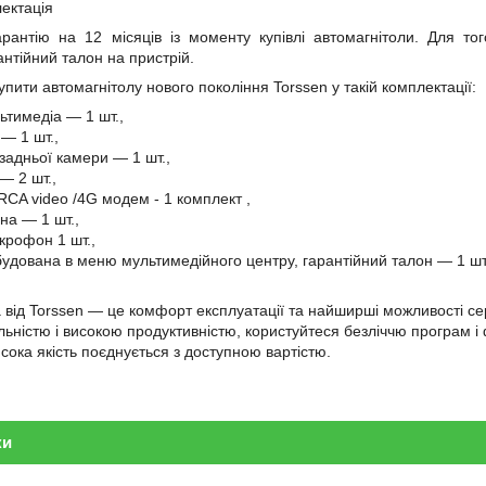
лектація
рантію на 12 місяців із моменту купівлі автомагнітоли. Для тог
антійний талон на пристрій.
пити автомагнітолу нового покоління Torssen у такій комплектації:
ьтимедіа — 1 шт.,
— 1 шт.,
задньої камери — 1 шт.,
— 2 шт.,
 RCA video /4G
модем
- 1
комплект
,
на — 1 шт.,
крофон 1 шт.,
вбудована в меню мультимедійного центру, гарантійний талон — 1 шт
 від Torssen — це комфорт експлуатації та найширші можливості с
ьністю і високою продуктивністю, користуйтеся безліччю програм і ф
сока якість поєднується з доступною вартістю.
ки