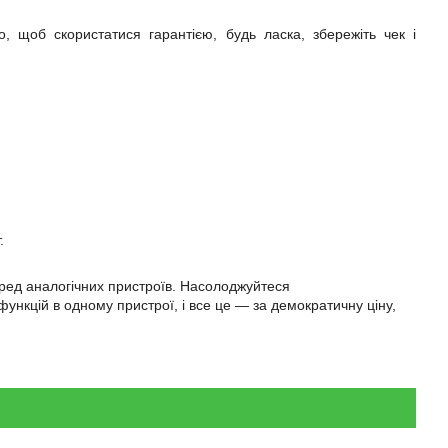
о, щоб скористатися гарантією, будь ласка, збережіть чек і
.
еред аналогічних пристроїв. Насолоджуйтеся
ункцій в одному пристрої, і все це — за демократичну ціну,