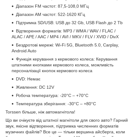
Діапазон FM частот: 87,5-108,0 МГц
Діапазон АМ частот: 522-1620 КГц
Підтримка SD/USB: USB до 32 Gb, USB Flash до 2 Tb
Відтворення форматів: MP3 / WMA / WAV / FLAC /
ALAC / APE / AAC / MP4 / AVI / MKV / FLV / XVID / DivX
Бездротові мережі: Wi-Fi 5G, Bluetooth 5.0, Carplay,
Android Auto
Функція керування з кермового колеса: Керування
штатними кнопками кермового колеса, можливість
персоналізації кнопок кермового колеса
DVD: Немає
Живлення: DC 12V
Робоча температура:
-20°C – +70°C
Температура зберігання: -30°C – +80°C
Torssen більше, ніж автомагнітола!
Що ви очікуєте від штатної магнітоли для свого авто? Гарний
звук, якісне відтворення, підтримка численних форматів
музичних файлів? Все це — тільки вершина айсберга, коли