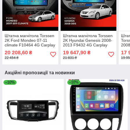
Штатна магнітола Torssen
Штатна магнітола Torssen
Штат
2K Ford Mondeo 07-11
2K Hyundai Genesis 2008-
Tors
climate F10464 4G Carplay
2013 F9432 4G Carplay
2008
DSP
DSP
Carp
20 208,60
19 647,90
17 
₴
₴
22 454 ₴
21 831 ₴
19 95
Акційні пропозиції та новинки
–10%
–10%