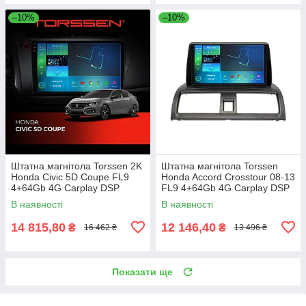
–10%
–10%
Штатна магнітола Torssen 2K
Штатна магнітола Torssen
Honda Civic 5D Coupe FL9
Honda Accord Crosstour 08-13
4+64Gb 4G Carplay DSP
FL9 4+64Gb 4G Carplay DSP
В наявності
В наявності
14 815,80
12 146,40
₴
₴
16 462 ₴
13 496 ₴
Показати ще