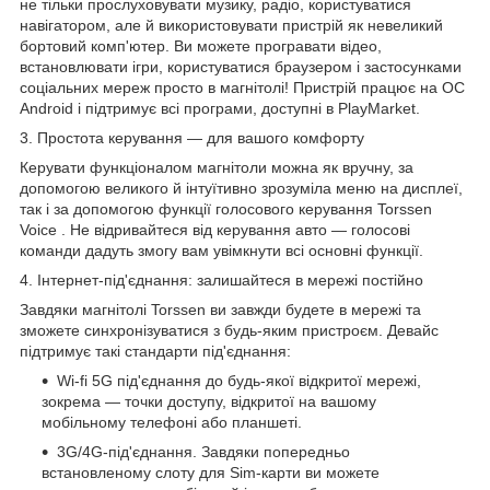
не тільки прослуховувати музику, радіо, користуватися
навігатором, але й використовувати пристрій як невеликий
бортовий комп'ютер. Ви можете програвати відео,
встановлювати ігри, користуватися браузером і застосунками
соціальних мереж просто в магнітолі! Пристрій працює на ОС
Android і підтримує всі програми, доступні в PlayMarket.
3. Простота керування — для вашого комфорту
Керувати функціоналом магнітоли можна як вручну, за
допомогою великого й інтуїтивно зрозуміла меню на дисплеї,
так і за допомогою функції голосового
керування
Torssen
Voice
. Не відривайтеся від керування авто — голосові
команди дадуть змогу вам увімкнути всі основні функції.
4. Інтернет-під'єднання: залишайтеся в мережі постійно
Завдяки магнітолі Torssen ви завжди будете в мережі та
зможете синхронізуватися з будь-яким пристроєм. Девайс
підтримує такі стандарти під'єднання:
Wi-fi
5G
під'єднання до будь-якої відкритої мережі,
зокрема — точки доступу, відкритої на вашому
мобільному телефоні або планшеті.
3G/4G-під'єднання. Завдяки попередньо
встановленому слоту для Sim-карти ви можете