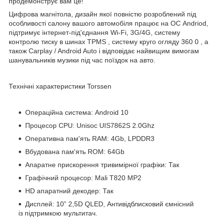
продемонструє вам це!
Цифрова магнітола, дизайн якої повністю розроблений під
особливості салону
вашого автомобіля
працює на ОС Andriod,
підтримує інтернет-під'єднання Wi-Fi, 3G/4G, систему
контролю
тиску в шинах
TPMS
,
систему круго огляду 360
0
, а
також
Carplay
/
Android
Auto
і відповідає найвищим вимогам
шанувальників музики під час поїздок на авто.
Технічні характеристики Torssen
Операційна система: Android 10
Процесор CPU: Unisoc UIS7862S 2.0Ghz
Оперативна пам'ять RAM: 4Gb, LPDDR3
Вбудована пам'ять ROM: 64Gb
Апаратне прискорення тривимірної графіки: Так
Графічний процесор: Mali T820 MP2
HD апаратний декодер: Так
Дисплей: 10” 2,5D QLED, Антивідблисковий ємнісний
із підтримкою мультитач.