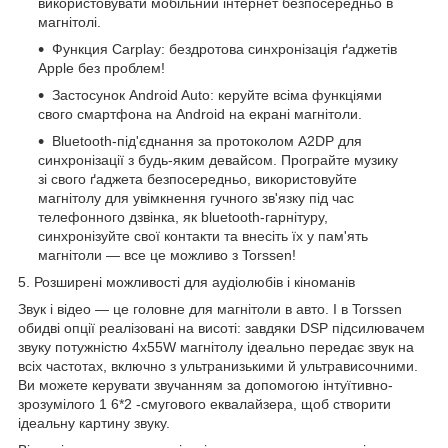
використовувати мобільний інтернет безпосередньо в
магнітолі.
Функция Carplay:
бездротова
синхронізація ґаджетів
Apple без проблем!
Застосунок Android Auto: керуйте всіма функціями
свого смартфона на Android на екрані магнітоли.
Bluetooth-під'єднання за протоколом A2DP для
синхронізації з будь-яким девайсом. Програйте музику
зі свого ґаджета безпосередньо, використовуйте
магнітолу для увімкнення гучного зв'язку під час
телефонного дзвінка, як bluetooth-гарнітуру,
синхронізуйте свої контакти та внесіть їх у пам'ять
магнітоли — все це можливо з Torssen!
5. Розширені можливості для аудіолюбів і кіноманів
Звук і відео — це головне для магнітоли в авто. І в Torssen
обидві опції реалізовані на висоті: завдяки
DSP
підсилювачем
звуку потужністю 4х55W магнітолу ідеально передає звук на
всіх частотах, включно з ультранизькими й ультрависочними.
Ви можете керувати звучанням за допомогою інтуїтивно-
зрозумілого 1
6*2
-смугового еквалайзера, щоб створити
ідеальну картину звуку.