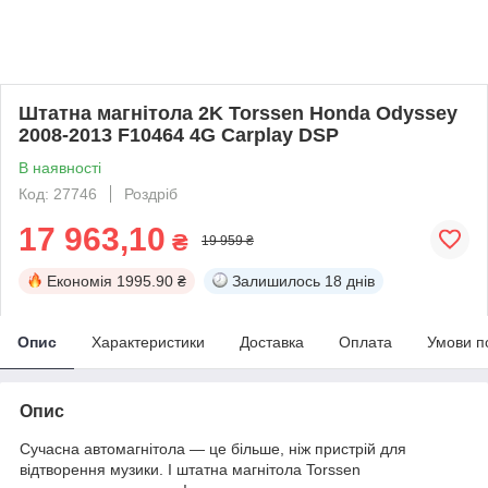
Штатна магнітола 2K Torssen Honda Odyssey
2008-2013 F10464 4G Carplay DSP
В наявності
Код: 27746
Роздріб
17 963,10
₴
19 959 ₴
Економія
1995.90 ₴
Залишилось
18 днів
Опис
Характеристики
Доставка
Оплата
Умови п
Опис
Сучасна автомагнітола — це більше, ніж пристрій для
відтворення музики. І штатна магнітола Torssen