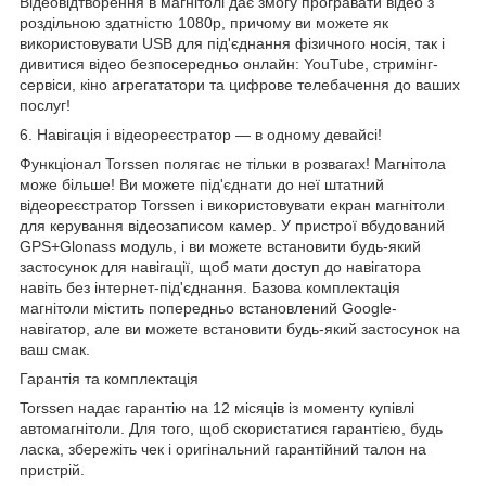
Відеовідтворення в магнітолі дає змогу програвати відео
з
роздільною здатністю
1080р, причому ви можете як
використовувати USB для під'єднання фізичного носія, так і
дивитися відео безпосередньо онлайн: YouTube, стримінг-
сервіси, кіно агрегататори та цифрове телебачення до ваших
послуг!
6. Навігація і
відеореєстратор
— в одному девайсі!
Функціонал Torssen полягає не тільки в розвагах! Магнітола
може більше! Ви можете під'єднати до неї штатний
відеореєстратор Torssen і використовувати екран магнітоли
для керування відеозаписом камер. У пристрої вбудований
GPS+Glonass модуль, і ви можете встановити будь-який
застосунок для навігації, щоб мати доступ до навігатора
навіть без інтернет-під'єднання. Базова комплектація
магнітоли містить попередньо встановлений Google-
навігатор, але ви можете встановити будь-який застосунок на
ваш смак.
Гарантія та комплектація
Torssen надає гарантію на 12 місяців із моменту купівлі
автомагнітоли. Для того, щоб скористатися гарантією, будь
ласка, збережіть чек і оригінальний гарантійний талон на
пристрій.