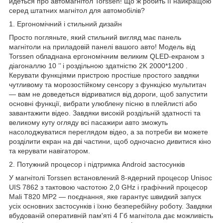
йдеться про автомагнітол Torssen! Що ж робить її найкращою
серед штатних магнітол для автомобілів?
1. Ергономічний і стильний дизайн
Просто погляньте, який стильний вигляд має панель
магнітоли на приладовій панелі вашого авто! Модель від
Torssen обладнана ергономічним великим QLED-екраном з
діагоналлю
10
’’
і роздільною здатністю
2K 2000*1200
.
Керувати функціями пристрою простіше простого завдяки
чутливому та морозостійкому сенсору з функцією мультитач
— вам не доведеться відриватися від дороги, щоб запустити
основні функції, вибрати улюблену пісню в плейлисті або
завантажити відео. Завдяки високій роздільній здатності та
великому куту огляду всі пасажири авто зможуть
насолоджуватися переглядом відео, а за потреби ви можете
розділити екран на дві частини, щоб одночасно дивитися кіно
та керувати навігатором.
2. Потужний процесор і підтримка Android застосунків
У магнітолі Torssen встановлений 8-ядерний процесор Unisoc
UIS
7862 з тактовою частотою 2,0 GHz і графічний процесор
Mali T820 MP2 — поєднання, яке гарантує швидкий запуск
усіх основних застосунків і їхню безперебійну роботу. Завдяки
вбудованій оперативній пам'яті
4
Гб
магнітола дає можливість