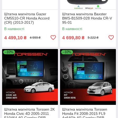
Штатна магнітола Gazer
Штатна магнітола Baxster
CM5510-CR Honda Accord
BMS-B1509-028 Honda CR-V
(CR) (2013-2017)
95-01
В наявності
В наявності
4 499,10
4 699,80
₴
₴
4 999 ₴
5 222 ₴
–10%
–10%
Штатна магнітола Torssen 2K
Штатна магнітола Torssen
Honda Civic 4D 2005-2011
Honda Fit 2008-2015 FL9
F10464 4G Carplay DSP
4+64Gb 4G Carplay DSP