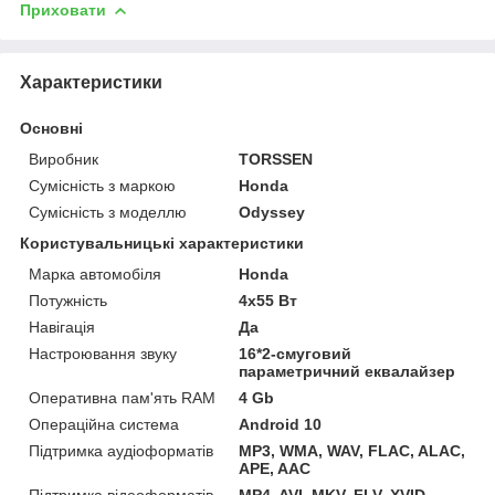
Приховати
Характеристики
Основні
Виробник
TORSSEN
Сумісність з маркою
Honda
Сумісність з моделлю
Odyssey
Користувальницькі характеристики
Марка автомобіля
Honda
Потужність
4х55 Вт
Навігація
Да
Настроювання звуку
16*2-смуговий
параметричний еквалайзер
Оперативна пам'ять RAM
4 Gb
Операційна система
Android 10
Підтримка аудіоформатів
MP3, WMA, WAV, FLAC, ALAC,
APE, AAC
Підтримка відеоформатів
MP4, AVI, MKV, FLV, XVID,