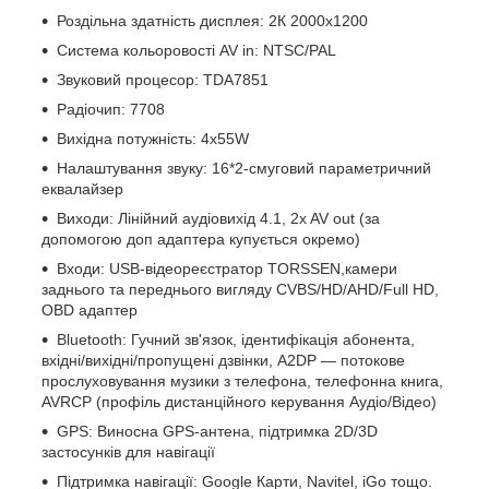
Роздільна здатність дисплея: 2К 2000х1200
Система кольоровості AV in: NTSC/PAL
Звуковий процесор: TDA7851
Радіочип: 7708
Вихідна потужність: 4х55W
Налаштування звуку: 16*2-смуговий параметричний
еквалайзер
Виходи: Лінійний аудіовихід 4.1, 2x AV out (за
допомогою доп адаптера купується окремо)
Входи: USB-відеореєстратор TORSSEN,камери
заднього та переднього вигляду CVBS/HD/AHD/Full HD,
OBD адаптер
Bluetooth: Гучний зв'язок, ідентифікація абонента,
вхідні/вихідні/пропущені дзвінки, A2DP — потокове
прослуховування музики з телефона, телефонна книга,
AVRCP (профіль дистанційного керування Аудіо/Відео)
GPS: Виносна GPS-антена, підтримка 2D/3D
застосунків для навігації
Підтримка навігації: Google Карти, Navitel, iGo тощо.