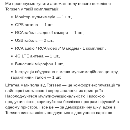
Ми пропонуємо купити автомагнітолу нового покоління
Torssen у такій комплектації:
Монітор мультимедіа — 1 шт.,
GPS антена — 1 шт.,
RCA кабель задньої камери — 1 шт.,
USB кабель — 2 шт.,
RCA audio / RCA video
/4G
модем
- 1
комплект
,
4G LTE антена — 1 шт.,
Виносний мікрофон 1 шт.,
Інструкція вбудована в меню мультимедійного центру,
гарантійний талон — 1 шт.
Штатна магнітола від Torssen — це комфорт експлуатації та
найширші можливості серед аналогічних пристроїв.
Насолоджуйтеся мультифункціональністю і високою
продуктивністю, користуйтеся безліччю програм і функцій в
одному пристрої, і все це — за демократичну ціну, адже в
Torssen висока якість поєднується з доступною вартістю.