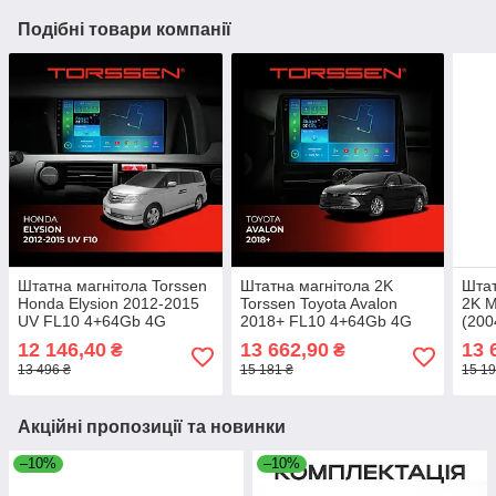
Подібні товари компанії
Штатна магнітола Torssen
Штатна магнітола 2K
Штат
Honda Elysion 2012-2015
Torssen Toyota Avalon
2K M
UV FL10 4+64Gb 4G
2018+ FL10 4+64Gb 4G
(200
Carplay DSP
Carplay DSP
4G C
12 146,40
13 662,90
13 
₴
₴
13 496 ₴
15 181 ₴
15 19
Акційні пропозиції та новинки
–10%
–10%