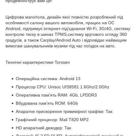
продемонструє вам це!
Цифрова магнітола, дизайн якої повністю розроблений під
особливості салону вашого автомобіля, працює на ОС
Andriod, підтримує інтернет-під'єднання Wi-Fi, 3G/4G, систему
контролю тиску в шинах TPMS,систему кругового огляду 360
градусів, а також Carplay/Android Auto і відповідає найвищим
вимогам шанувальників музики під час поїздок на авто.
Технічні характеристики Torssen
Операційна система: Android 13
Процесор CPU: Unisoc UIS8581 1.6Ghz/2.0Ghz
Оперативна пам'ять RAM: 4Gb, LPDDR3
Вбудована пам'ять ROM: 64Gb
Апаратне прискорення тривимірної графіки: Так
Графічний процесор: Mali T820 MP2
HD апаратний декодер: Так
Дисплей: 9” 2,5D QLED, Антивідблисковий ємнісний із