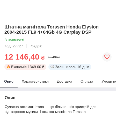
Штатна магнітола Torssen Honda Elysion
2004-2015 FL9 4+64Gb 4G Carplay DSP
В наявності
Код: 27727
Роздріб
12 146,40
₴
13 496 ₴
Економія
1349.60 ₴
Залишилось
16 днів
Опис
Характеристики
Доставка
Оплата
Умови п
Опис
Сучасна автомагнітола — це більше, ніж пристрій для
відтворення музики. І штатна магнітола Torssen