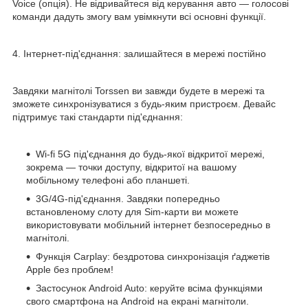
Voice (опція). Не відривайтеся від керування авто — голосові
команди дадуть змогу вам увімкнути всі основні функції.
4. Інтернет-під'єднання: залишайтеся в мережі постійно
Завдяки магнітолі Torssen ви завжди будете в мережі та
зможете синхронізуватися з будь-яким пристроєм. Девайс
підтримує такі стандарти під'єднання:
Wi-fi 5G під'єднання до будь-якої відкритої мережі,
зокрема — точки доступу, відкритої на вашому
мобільному телефоні або планшеті.
3G/4G-під'єднання. Завдяки попередньо
встановленому слоту для Sim-карти ви можете
використовувати мобільний інтернет безпосередньо в
магнітолі.
Функція Carplay: бездротова синхронізація ґаджетів
Apple без проблем!
Застосунок Android Auto: керуйте всіма функціями
свого смартфона на Android на екрані магнітоли.