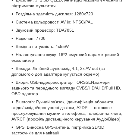
підтримкою мультитач.
Роздільна здатність дисплея: 1280x720
Система кольоровості AV in: NTSC/PAL
Звуковий процесор: TDA7851
Радіочип: 7708
Вихідна потужність: 4х55W
Налаштування звуку: 16*2-смуговий параметричний
еквалайзер
Виходи: Лінійний аудіовихід 4.1, 2x AV out (за
допомогою доп адаптера купується окремо)
Входи: USB-відеореєстратор TORSSEN,камери
заднього та переднього вигляду CVBS/HD/AHD/Full HD,
OBD адаптер
Bluetooth: Гучний зв'язок, ідентифікація абонента,
вхідні/вихідні/пропущені дзвінки, A2DP — потокове
прослуховування музики з телефона, телефонна книга,
AVRCP (профіль дистанційного керування Аудіо/Відео)
GPS: Виносна GPS-антена, підтримка 2D/3D
застосунків для навігації