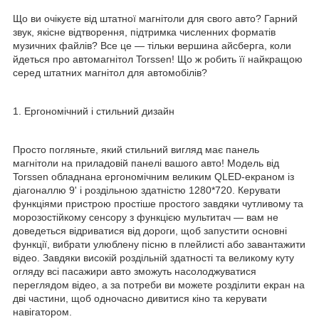
Що ви очікуєте від штатної магнітоли для свого авто? Гарний
звук, якісне відтворення, підтримка численних форматів
музичних файлів? Все це — тільки вершина айсберга, коли
йдеться про автомагнітол Torssen! Що ж робить її найкращою
серед штатних магнітол для автомобілів?
1. Ергономічний і стильний дизайн
Просто погляньте, який стильний вигляд має панель
магнітоли на приладовій панелі вашого авто! Модель від
Torssen обладнана ергономічним великим QLED-екраном із
діагоналлю 9' і роздільною здатністю 1280*720. Керувати
функціями пристрою простіше простого завдяки чутливому та
морозостійкому сенсору з функцією мультитач — вам не
доведеться відриватися від дороги, щоб запустити основні
функції, вибрати улюблену пісню в плейлисті або завантажити
відео. Завдяки високій роздільній здатності та великому куту
огляду всі пасажири авто зможуть насолоджуватися
переглядом відео, а за потреби ви можете розділити екран на
дві частини, щоб одночасно дивитися кіно та керувати
навігатором.