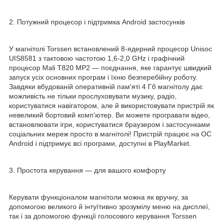
2. Потужний процесор і підтримка Android застосунків
У магнітолі Torssen встановлений 8-ядерний процесор Unisoc
UIS8581 з тактовою частотою 1,6-2,0 GHz і графічний
процесор Mali T820 MP2 — поєднання, яке гарантує швидкий
запуск усіх основних програм і їхню безперебійну роботу.
Завдяки вбудованій оперативній пам'яті 4 Гб магнітолу дає
можливість не тільки прослуховувати музику, радіо,
користуватися навігатором, але й використовувати пристрій як
невеликий бортовий комп'ютер. Ви можете програвати відео,
встановлювати ігри, користуватися браузером і застосунками
соціальних мереж просто в магнітолі! Пристрій працює на ОС
Android і підтримує всі програми, доступні в PlayMarket.
3. Простота керування — для вашого комфорту
Керувати функціоналом магнітоли можна як вручну, за
допомогою великого й інтуїтивно зрозумілу меню на дисплеї,
так і за допомогою функції голосового керування Torssen