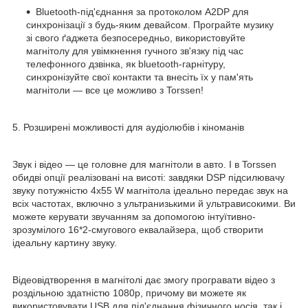
Bluetooth-під'єднання за протоколом A2DP для
синхронізації з будь-яким девайсом. Програйте музику
зі свого ґаджета безпосередньо, використовуйте
магнітолу для увімкнення гучного зв'язку під час
телефонного дзвінка, як bluetooth-гарнітуру,
синхронізуйте свої контакти та внесіть їх у пам'ять
магнітоли — все це можливо з Torssen!
5. Розширені можливості для аудіолюбів і кіноманів
Звук і відео — це головне для магнітоли в авто. І в Torssen
обидві опції реалізовані на висоті: завдяки DSP підсилювачу
звуку потужністю 4х55 W магнітола ідеально передає звук на
всіх частотах, включно з ультранизькими й ультрависокими. Ви
можете керувати звучанням за допомогою інтуїтивно-
зрозумілого 16*2-смугового еквалайзера, щоб створити
ідеальну картину звуку.
Відеовідтворення в магнітолі дає змогу програвати відео з
роздільною здатністю 1080р, причому ви можете як
використовувати USB для під'єднання фізичного носія, так і