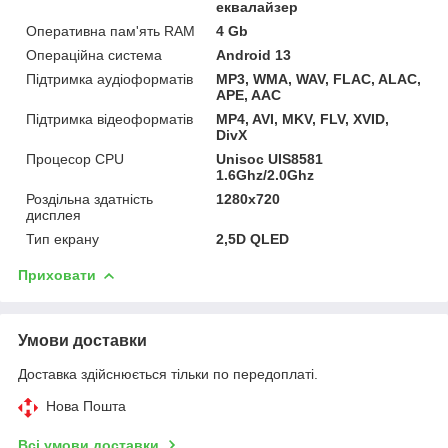
еквалайзер
Оперативна пам'ять RAM
4 Gb
Операційна система
Android 13
Підтримка аудіоформатів
MP3, WMA, WAV, FLAC, ALAC,
APE, AAC
Підтримка відеоформатів
MP4, AVI, MKV, FLV, XVID,
DivX
Процесор CPU
Unisoc UIS8581
1.6Ghz/2.0Ghz
Роздільна здатність
1280x720
дисплея
Тип екрану
2,5D QLED
Приховати
Умови доставки
Доставка здійснюється тільки по передоплаті.
Нова Пошта
Всі умови доставки