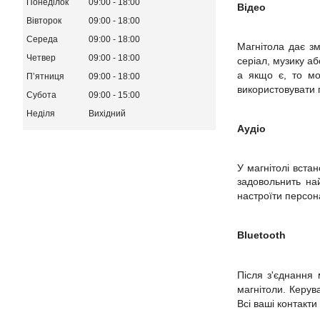
Понеділок
09:00
18:00
Відео
Вівторок
09:00
18:00
Середа
09:00
18:00
Магнітола дає зм
Четвер
09:00
18:00
серіал, музику а
а якщо є, то мо
Пʼятниця
09:00
18:00
використовувати 
Субота
09:00
15:00
Неділя
Вихідний
Аудіо
У магнітолі вст
задовольнить на
настроїти персон
Bluetooth
Після з'єднання 
магнітоли. Керув
Всі ваші контакт