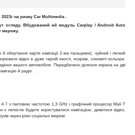
 2023г на ринку
Car
Multimedia
.
ут огляду. Вбудований
ий модуль
Carplay
/
Android
Auto
у мережу.
я й обертання карти
навігації
2-ма пальцями), чуйний і легкий
орювати відео в дуже гарній якості, яскраві, соковиті кольори.
 сидіння вашого автомобіля. Передбачено
ділення екрана на дві
вігацію й радіо.
A
7
з тактовою частотою 1,3 GHz
і графічний процесор
Mali
T
 з легкістю будете користуватися навігацією, дивитися відео,
узів через різні соціальні мережі.