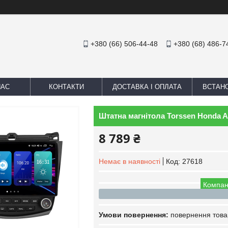
+380 (66) 506-44-48
+380 (68) 486-7
НАС
КОНТАКТИ
ДОСТАВКА І ОПЛАТА
ВСТАН
Штатна магнітола Torssen Honda Ac
8 789 ₴
Немає в наявності
Код:
27618
Компан
повернення това