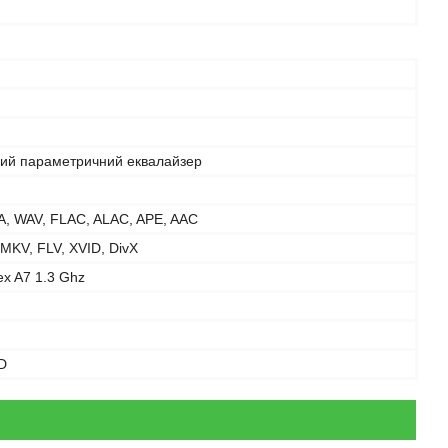
вий параметричний еквалайзер
, WAV, FLAC, ALAC, APE, AAC
 MKV, FLV, XVID, DivX
x A7 1.3 Ghz
D