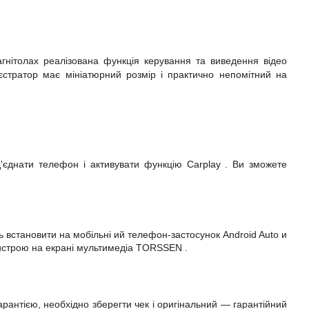
агнітолах реалізована функція керування та виведення відео
єстратор має мініатюрний розмір і практично непомітний на
ід'єднати телефон і активувати функцію
Carplay
. Ви зможете
ть
встановити на мобільні
ий телефон-застосунок
Android
Auto
и
истрою
на
екрані
мультимедіа
TORSSEN
.
арантією, необхідно зберегти чек і
оригінальний
— гарантійний