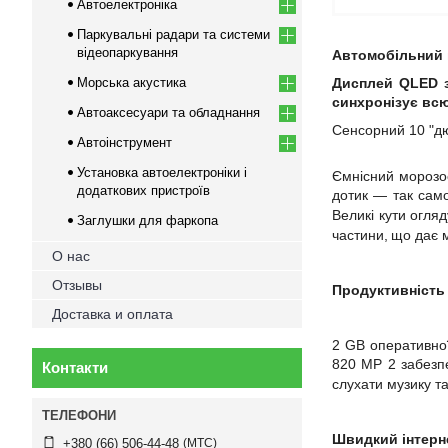
Автоелектроніка
Паркувальні радари та системи
відеопаркування
Автомобільний 
Морська акустика
Дисплей
QLED
синхронізує вс
Автоаксесуари та обладнання
Сенсорний
10
"д
Автоінструмент
Установка автоелектроніки і
Ємнісний морозо
додаткових пристроїв
дотик — так само
Великі кути огля
Заглушки для фаркопа
частини,
що дає м
О нас
Отзывы
Продуктивність
Доставка и оплата
2 GB оперативної
820
MP
2 забезп
Контакти
слухати музику та
Швидкий інтерн
МТС
+380 (66) 506-44-48