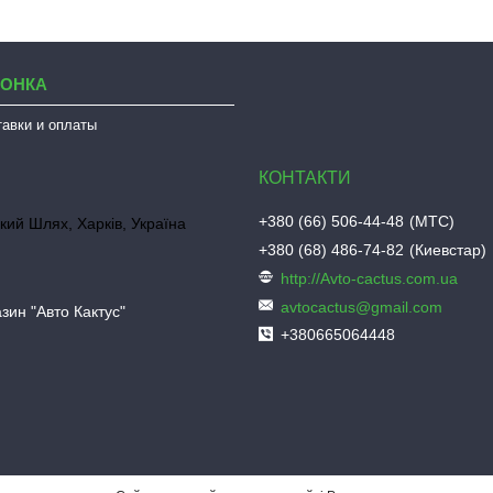
ЛОНКА
тавки и оплаты
+380 (66) 506-44-48
МТС
кий Шлях, Харків, Україна
+380 (68) 486-74-82
Киевстар
http://Avto-cactus.com.ua
avtocactus@gmail.com
зин "Авто Кактус"
+380665064448