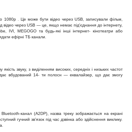
 до 1080р
. Це може бути відео через USB, записували фільм,
яд відео через USB — це, якщо немає під'єднання до інтернету,
e, IVI, MEGOGO та будь-які інші інтернет- кінотеатри або
ядати ефірні ТБ канали.
 якість звуку, з виділенням високих, середніх і низьких частот
ідає вбудований 14-
ти полосн
— еквалайзер, що дає змогу
Bluetooth-канал (A2DP), назва треку зображається на екрані
упний гучний зв'язок під час дзвінка або здійснення виклику.
а.