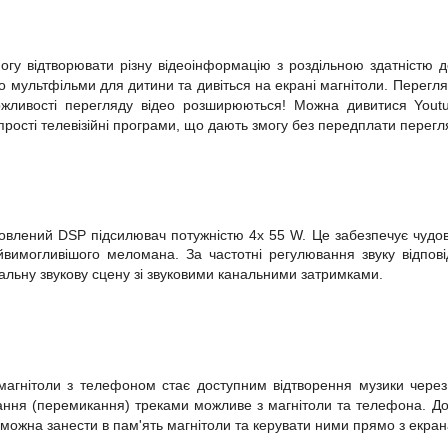
огу відтворювати різну відеоінформацію
з роздільною здатністю
бо мультфільми для дитини та дивіться на екрані магнітоли. Перегл
жливості перегляду відео розширюються! Можна дивитися Youtub
прості телевізійні програми, що дають змогу без передплати перегл
ановлений
DSP
підсилювач
потужністю
4x
55
W. Це забезпечує чудову
йвимогливішого меломана. За частотні регулювання звуку відпов
альну звукову сцену зі звуковими канальними затримками.
магнітоли з телефоном стає доступним відтворення музики через 
ання (перемикання) треками можливе з магнітоли та телефона. Дост
и можна занести в пам'ять магнітоли та керувати ними прямо з екран