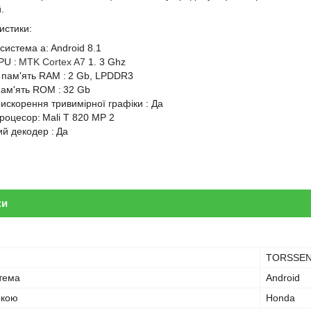
.
истики:
 система
а:
Android
8.1
PU
:
MTK Cortex A7
1.
3 Ghz
 пам'ять RAM
:
2
Gb,
LPDDR3
пам'ять ROM
:
32
Gb
искорення тривимірної графіки
:
Да
роцесор:
Mali
T
820
MP
2
ий декодер
:
Да
ки
TORSSE
тема
Android
ркою
Honda