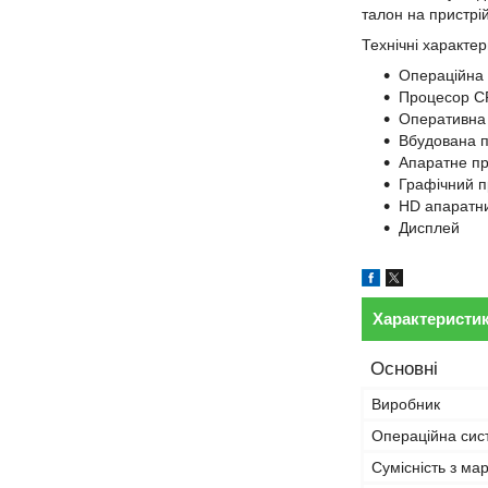
талон на пристрій
Технічні характер
Операційна
Процесор
C
Оперативна
Вбудована 
Апаратне пр
Графічний п
HD апаратн
Дисплей
Характеристи
Основні
Виробник
Операційна сис
Сумісність з ма