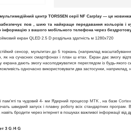
мультимедійний центр
TORSSEN
серії
NF
Carplay
— це новинка
забезпечує пов
, шию та
найкраще передавання кольорів і к
ю інформацію з вашого мобільного телефона через бездротов
юймовий екран
QLED
2.5
D
роздільна здатність
м
1280x720
стійкий сенсор, мультитач до 5 торкань (наприклад масштабуванн
, як на сучасних смартфонах і план
ш
етах.
Екран дає змогу відтв
ду екрана дають змогу насолоджуватися переглядом із будь-якого
ожливість одночасно використовувати два застосунки, наприклад, на
 пам'яті та чудовий 4-
ми
Ядерний процесор
MTK
,
на базе
Cortex
ечать швидкий запуск і плавну роботу всіх стандартних програм. Ви
 навіть бродити через інтернет в пошуках важливої інформації від др
ет
3
G
/4
G