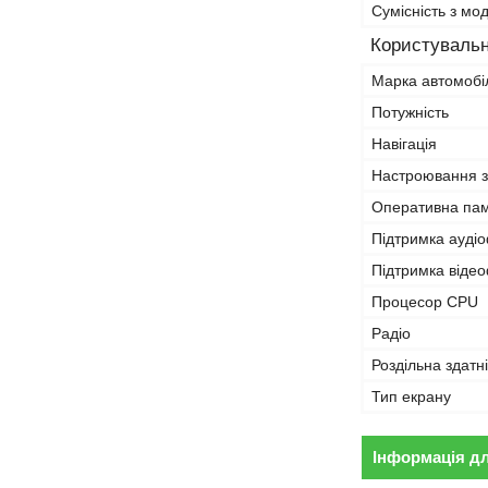
Сумісність з м
Користувальн
Марка автомобі
Потужність
Навігація
Настроювання з
Оперативна па
Підтримка ауді
Підтримка віде
Процесор CPU
Радіо
Роздільна здатн
Тип екрану
Інформація д