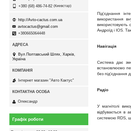
Киевстар
+380 (68) 486-74-82
Під'єднання ін
використання вн
http://Avto-cactus.com.ua
використовують 
avtocactus@gmail.com
Андроїд і IOS.
Та
+380665064448
Навігація
Вул.Полтавський Шлях, Харків,
Україна
Система дає змо
встановлюємо п
без під'єднання д
Інтернет магазин "Авто Кактус"
Радіо
Олександр
У магнітолі вик
відбувається в 
системою RDS, що
Графік роботи