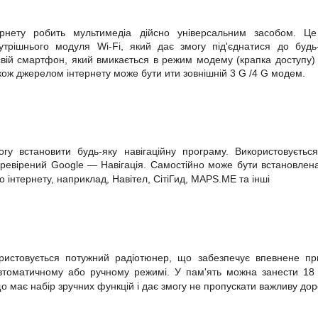
тернету робить
мультимедіа
дійсно універсальним засобом. 
утрішнього модуля Wi-Fi, який дає змогу під'єднатися до будь
свій смартфон, який вмикається в режим модему (крапка доступу)
кож джерелом інтернету може бути
ити зовнішній 3
G
/4
G
модем.
гу встановити будь-яку навігаційну програму. Використовуєть
еревірений
Google
— Навігація. Самостійно
може бути встановлена
о інтернету, наприклад, Навітел, СітіГид, MAPS.ME та інші
ористовується потужний радіотюнер, що забезпечує впевнене пр
автоматичному або ручному режимі. У пам'ять можна занести 18
 має набір зручних функцій і дає змогу не пропускати важливу д