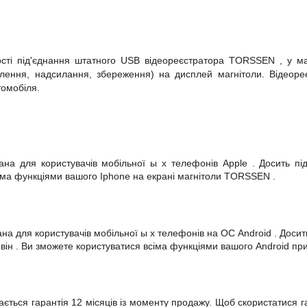
сті під'єднання штатного
USB
відеореєстратора
TORSSEN
, у м
алення, надсилання, збереження) на дисплей магнітоли. Відеоре
томобіля.
ана для користувачів мобільної
ы
х телефонів
Apple
. Досить п
сіма функціями вашого
Iphone
на
екрані магнітоли
TORSSEN
.
ана для користувачів мобільної
ы
х телефонів на ОС
Android
. Доси
він
.
Ви зможете користуватися всіма функціями вашого
Android
пр
ається гарантія 12 місяців із моменту продажу. Щоб скористатися г