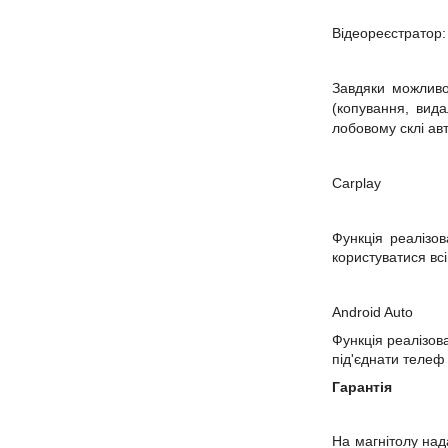
Відеореєстратор:
Завдяки можливо
(копування, вид
лобовому склі ав
Carplay
Функція реалізов
користуватися в
Android
Auto
Функція реалізов
під'єднати телеф
Гарантія
На магнітолу над