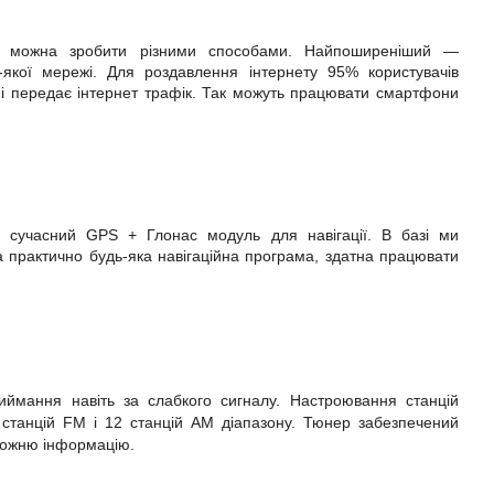
Це можна зробити різними способами. Найпоширеніший —
-якої мережі. Для роздавлення інтернету 95% користувачів
 і передає інтернет трафік. Так можуть працювати смартфони
ся сучасний GPS + Глонас модуль для навігації. В базі ми
 практично будь-яка навігаційна програма, здатна працювати
иймання навіть за слабкого сигналу. Настроювання станцій
 станцій FM і 12 станцій AM діапазону. Тюнер забезпечений
орожню інформацію.