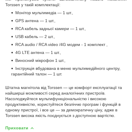
Torssen у такій комплектації:
Монітор мультимедіа — 1 шт.,
GPS антена — 1 шт.,
RCA кабель задньої камери — 1 шт.,
USB кабель — 2 шт.,
RCA audio / RCA video /4G
модем
- 1
комплект
,
4G LTE антена — 1 шт.,
Виносний мікрофон 1 шт.,
Інструкція вбудована в меню мультимедійного центру,
гарантійний талон — 1 шт.
Штатна магнітола від Torssen — це комфорт експлуатації та
найширші можливості серед аналогічних пристроїв.
Насолоджуйтеся мультифункціональністю і високою
продуктивністю, користуйтеся безліччю програм і функцій в
одному пристрої, і все це — за демократичну ціну, адже в
Torssen висока якість поєднується з доступною вартістю.
Приховати