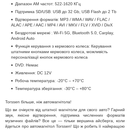
Діапазон АМ частот: 522-1620 КГц
Підтримка SD/USB:
USB
до 32 Gb, USB Flash до 2 Tb
Відтворення форматів: MP3 / WMA / WAV / FLAC /
ALAC / APE / AAC / MP4 / AVI / MKV / FLV / XVID / DivX
Бездротові
мережі
: Wi-Fi 5G, Bluetooth 5.0, Carplay,
Android Auto
Функція керування з кермового колеса: Керування
штатними кнопками кермового колеса, можливість
персоналізації кнопок кермового колеса
DVD: Немає
Живлення: DC 12V
Робоча температура: -20°C – +70°C
Температура
зберігання: -30°C – +80°C
Torssen більше, ніж автомагнітола!
Що ви очікуєте від штатної магнітоли для свого авто? Гарний
звук, якісне відтворення, підтримка численних форматів
музичних файлів? Все це — тільки вершина айсберга, коли
йдеться про автомагнітол Torssen! Що ж робить її найкращою