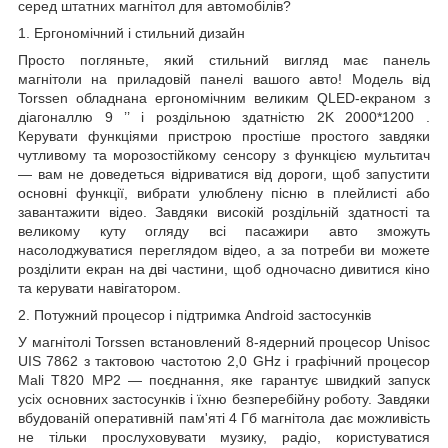
серед штатних магнітол для автомобілів?
1. Ергономічний і стильний дизайн
Просто погляньте, який стильний вигляд має панель
магнітоли на приладовій панелі вашого авто! Модель від
Torssen обладнана ергономічним великим QLED-екраном з
діагоналлю
9
’’
і роздільною здатністю
2K 2000*1200
.
Керувати функціями пристрою простіше простого завдяки
чутливому та морозостійкому сенсору з функцією мультитач
— вам не доведеться відриватися від дороги, щоб запустити
основні функції, вибрати улюблену пісню в плейлисті або
завантажити відео. Завдяки високій роздільній здатності та
великому куту огляду всі пасажири авто зможуть
насолоджуватися переглядом відео, а за потреби ви можете
розділити екран на дві частини, щоб одночасно дивитися кіно
та керувати навігатором.
2. Потужний процесор і підтримка Android застосунків
У магнітолі Torssen встановлений 8-ядерний процесор Unisoc
UIS
7862 з тактовою частотою 2,0 GHz і графічний процесор
Mali T820 MP2 — поєднання, яке гарантує швидкий запуск
усіх основних застосунків і їхню безперебійну роботу. Завдяки
вбудованій оперативній пам'яті
4
Гб
магнітола дає можливість
не тільки прослуховувати музику, радіо, користуватися