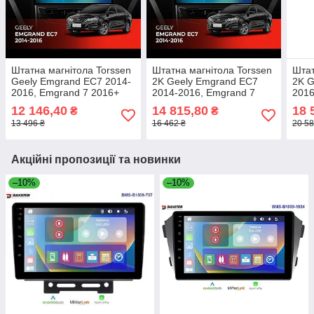
Штатна магнітола Torssen
Штатна магнітола Torssen
Штат
Geely Emgrand EC7 2014-
2K Geely Emgrand EC7
2K G
2016, Emgrand 7 2016+
2014-2016, Emgrand 7
2016
FL9 4+64Gb 4G Carplay
2016+ FL9 4+64Gb 4G
DSP
12 146,40
14 815,80
18 
₴
₴
DSP
Carplay DSP
13 496 ₴
16 462 ₴
20 58
Акційні пропозиції та новинки
–10%
–10%