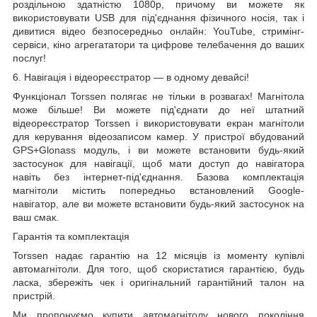
роздільною здатністю
1080р, причому ви можете як
використовувати USB для під'єднання фізичного носія, так і
дивитися відео безпосередньо онлайн: YouTube, стримінг-
сервіси, кіно агрегататори та цифрове телебачення до ваших
послуг!
6. Навігація і
відеореєстратор
— в одному девайсі!
Функціонал Torssen полягає не тільки в розвагах! Магнітола
може більше! Ви можете під'єднати до неї штатний
відеореєстратор Torssen і використовувати екран магнітоли
для керування відеозаписом камер. У пристрої вбудований
GPS+Glonass модуль, і ви можете встановити будь-який
застосунок для навігації, щоб мати доступ до навігатора
навіть без інтернет-під'єднання. Базова комплектація
магнітоли містить попередньо встановлений Google-
навігатор, але ви можете встановити будь-який застосунок на
ваш смак.
Гарантія та комплектація
Torssen надає гарантію на 12 місяців із моменту купівлі
автомагнітоли. Для того, щоб скористатися гарантією, будь
ласка, збережіть чек і оригінальний гарантійний талон на
пристрій.
Ми пропонуємо купити автомагнітолу нового покоління