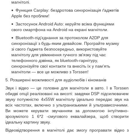
магнітолі.
Функция Carplay:
бездротова
синхронізація ґаджетів
Apple без проблем!
Застосунок Android Auto: керуйте всіма функціями
свого смартфона на Android на екрані магнітоли.
Bluetooth-під'єднання за протоколом A2DP для
синхронізації з будь-яким девайсом. Програйте музику
зі свого ґаджета безпосередньо, використовуйте
магнітолу для увімкнення гучного зв'язку під час
телефонного дзвінка, як bluetooth-гарнітуру,
синхронізуйте свої контакти та внесіть їх у пам'ять
магнітоли — все це можливо з Torssen!
5. Розширені можливості для аудіолюбів і кіноманів
Звук і відео — це головне для магнітоли в авто. І в Torssen
обидві опції реалізовані на висоті: завдяки
DSP
підсилювачем
звуку потужністю 4х55W магнітолу ідеально передає звук на
всіх частотах, включно з ультранизькими й ультрависочними.
Ви можете керувати звучанням за допомогою інтуїтивно-
зрозумілого 1
6*2
-смугового еквалайзера, щоб створити
ідеальну картину звуку.
Відеовідтворення в магнітолі дає змогу програвати відео
з