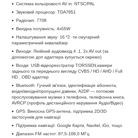
Система кольоровості AV in: NTSC/PAL
Звуковий процесор: TDA7851
Радіочип: 7708
Вихідна потужність: 4х55W
Налаштування звуку: 16
*2
-ти смугарний
параметричний еквалайзер
Виходи: Лінійний аудіовихід
4
.1, 2x AV out (за
допомогою доп адаптера купується окремо)
Входи: USB-відеореєстратор TORSSEN,камери
заднього та переднього вигляду
CVBS
/
HD
/
AHD
/
Full
HD
,
OBD
адаптер
Bluetooth: Гучний зв'язок, ідентифікація абонента,
вхідні/вихідні/пропущені дзвінки, A2DP — потокове
прослуховування музики з телефона, телефонна книга,
AVRCP (профіль дистанційного керування Аудіо/Відео)
GPS: Виносна GPS-антена, підтримка 2D/3D
застосунків для навігації
Підтримка навігації: Google Карти, Navitel, iGo,
тощо.
Діапазон FM частот: 87,5-108,0 МГц