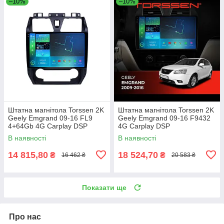
–10%
–10%
Штатна магнітола Torssen 2K
Штатна магнітола Torssen 2K
Geely Emgrand 09-16 FL9
Geely Emgrand 09-16 F9432
4+64Gb 4G Carplay DSP
4G Carplay DSP
В наявності
В наявності
14 815,80
18 524,70
₴
₴
16 462 ₴
20 583 ₴
Показати ще
Про нас