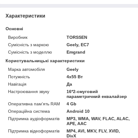
Характеристики
Основні
Виробник
TORSSEN
Сумісність з маркою
Geely, EC7
Сумісність з моделлю
Emgrand
Користувальницькі характеристики
Марка автомобіля
Geely
Потужність
4х55 Вт
Навігація
Да
Настроювання звуку
16*2-смуговий
параметричний еквалайзер
Оперативна пам'ять RAM
4 Gb
Операційна система
Android 10
Підтримка аудіоформатів
MP3, WMA, WAV, FLAC, ALAC,
APE, AAC
Підтримка відеоформатів
MP4, AVI, MKV, FLV, XVID,
DivX