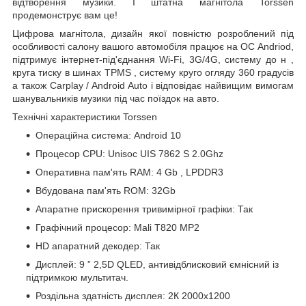
відтворення музики. І штатна магнітола Torssen
продемонструє вам це!
Цифрова магнітола, дизайн якої повністю розроблений під
особливості салону
вашого автомобіля
працює на ОС Andriod,
підтримує інтернет-під'єднання Wi-Fi, 3G/4G, систему до
н
,
круга тиску в шинах
TPMS
,
систему круго огляду 360 градусів
а також
Carplay
/
Android
Auto
і відповідає найвищим вимогам
шанувальників музики під час поїздок на авто.
Технічні характеристики Torssen
Операційна система: Android 10
Процесор CPU: Unisoc
UIS
7862
S
2.0Ghz
Оперативна пам'ять RAM: 4
Gb
, LPDDR3
Вбудована пам'ять ROM:
32Gb
Апаратне прискорення тривимірної графіки: Так
Графічний
процесор: Mali T820 MP2
HD апаратний декодер: Так
Дисплей:
9
”
2,5D QLED, антивідблисковий ємнісний із
підтримкою мультитач.
Роздільна здатність дисплея:
2К 2000х1200