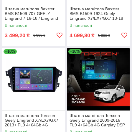
Штатна магнітола Baxster
Штатна магнітола Baxster
BMS-B1509-707 GEELY
BMS-B1509-1924 Geely
Emgrand 7 16-18 / Emgrand
Emgrand X7/EX7/GX7 13-18
EC7 14-16
В наявності
В наявності
3 499,20
4 699,80
₴
₴
3 888 ₴
5 222 ₴
–10%
–10%
Штатна магнітола Torssen
Штатна магнітола Torssen
Geely Emgrand X7/EX7/GX7
Geely Emgrand 2009-2016
2013+ FL9 4+64Gb 4G
FL9 4+64Gb 4G Carplay DSP
Carplay DSP
В наявності
В наявності