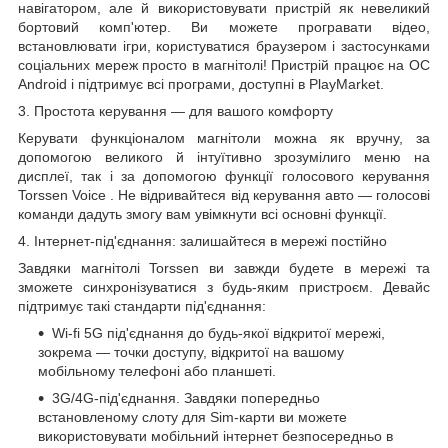
навігатором, але й використовувати пристрій як невеликий
бортовий комп'ютер. Ви можете програвати відео,
встановлювати ігри, користуватися браузером і застосунками
соціальних мереж просто в магнітолі! Пристрій працює на ОС
Android і підтримує всі програми, доступні в PlayMarket.
3. Простота керування — для вашого комфорту
Керувати функціоналом магнітоли можна як вручну, за
допомогою великого й інтуїтивно зрозумілиго меню на
дисплеї, так і за допомогою функції голосового
керування
Torssen Voice
. Не відривайтеся від керування авто — голосові
команди дадуть змогу вам увімкнути всі основні функції.
4. Інтернет-під'єднання: залишайтеся в мережі постійно
Завдяки магнітолі Torssen ви завжди будете в мережі та
зможете синхронізуватися з будь-яким пристроєм. Девайс
підтримує такі стандарти під'єднання:
Wi-fi
5G
під'єднання до будь-якої відкритої мережі,
зокрема — точки доступу, відкритої на вашому
мобільному телефоні або планшеті.
3G/4G-під'єднання. Завдяки попередньо
встановленому слоту для Sim-карти ви можете
використовувати мобільний інтернет безпосередньо в