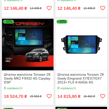
12 146,40
12 146,40
₴
₴
13 496 ₴
13 496 ₴
–10%
–10%
Штатна магнітола Torssen 2K
Штатна магнітола Torssen 2K
Geely MK2 F9432 4G Carplay
Geely Emgrand X7/EX7/GX7
DSP
2013+ FL9 4+64Gb 4G
Carplay DSP
В наявності
В наявності
18 524,70
14 815,80
₴
₴
20 583 ₴
16 462 ₴