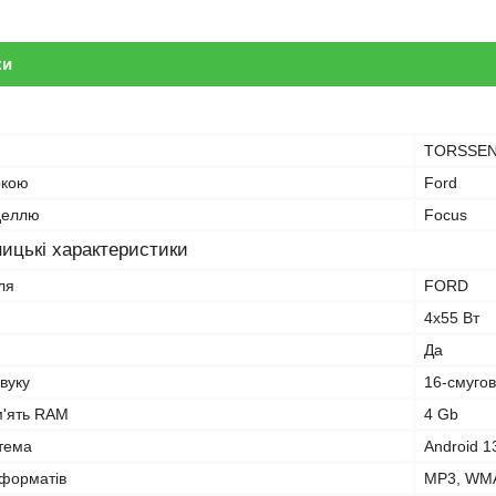
ки
TORSSE
ркою
Ford
оделлю
Focus
ицькі характеристики
ля
FORD
4х55 Вт
Да
вуку
16-смуго
м'ять RAM
4 Gb
тема
Android 1
оформатів
MP3, WMA