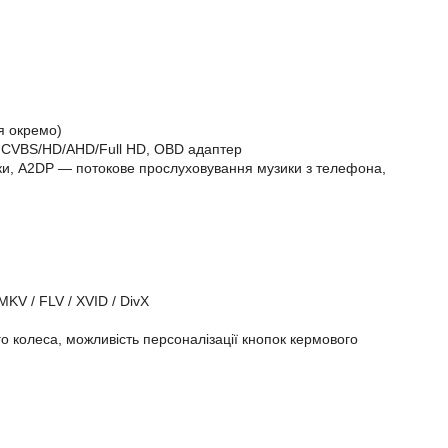
ся окремо)
 CVBS/HD/AHD/Full HD, OBD адаптер
вінки, A2DP — потокове прослуховування музики з телефона,
MKV / FLV / XVID / DivX
 колеса, можливість персоналізації кнопок кермового