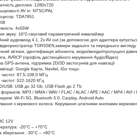
датність дисплея: 1280x720
ьоровості AV in: NTSC/PAL
роцесор: TDA7851
708
ужність: 4х55W
я звуку: 16*2-смуговий параметричний еквалайзер
йний аудіовихід 4.1, 2x AV out (за допомогою доп адаптера купуєть
відеореєстратор TORSSEN,камери заднього та переднього вигляду
учний зв'язок, ідентифікація абонента, вхідні/вихідні/пропущені дз
га, AVRCP (профіль дистанційного керування Аудіо/Відео)
а GPS-антена, підтримка 2D/3D застосунків для навігації
вігації: Google Карти, Navitel, iGo тощо.
 частот: 87,5-108,0 МГц
 частот: 522-1620 КГц
D/USB: USB до 32 Gb, USB Flash до 2 Tb
форматів: MP3 / WMA / WAV / FLAC / ALAC / APE / AAC / MP4 / AVI / 
ережі: Wi-Fi 5G, Bluetooth 5.0, Carplay, Android Auto
ування з кермового колеса: Керування штатними кнопками кермового
DC 12V
ература: -20°C – +70°C
 зберігання: -30°C – +80°C