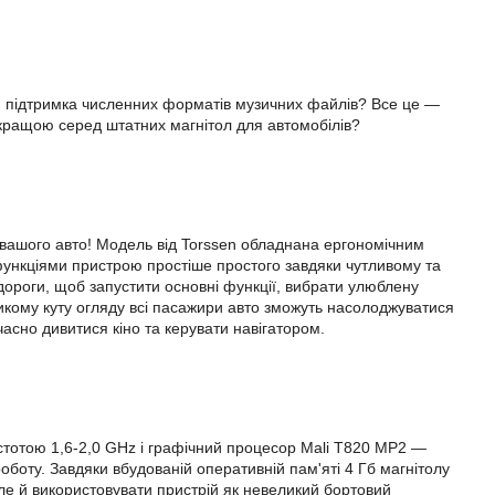
ня, підтримка численних форматів музичних файлів? Все це —
йкращою серед штатних магнітол для автомобілів?
 вашого авто! Модель від Torssen обладнана ергономічним
функціями пристрою простіше простого завдяки чутливому та
дороги, щоб запустити основні функції, вибрати улюблену
еликому куту огляду всі пасажири авто зможуть насолоджуватися
асно дивитися кіно та керувати навігатором.
стотою 1,6-2,0 GHz і графічний процесор Mali T820 MP2 —
оботу. Завдяки вбудованій оперативній пам'яті 4 Гб магнітолу
але й використовувати пристрій як невеликий бортовий