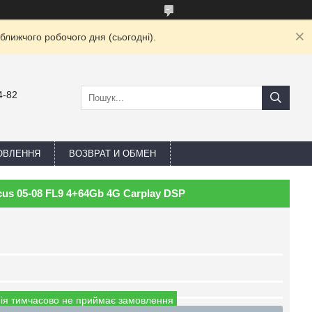
ближчого робочого дня (сьогодні).
4-82
ОВЛЕННЯ
ВОЗВРАТ И ОБМЕН
cus 05-08 FL9 4+64Gb 4G Carplay DSP
ія тимчасово не приймає замовлення