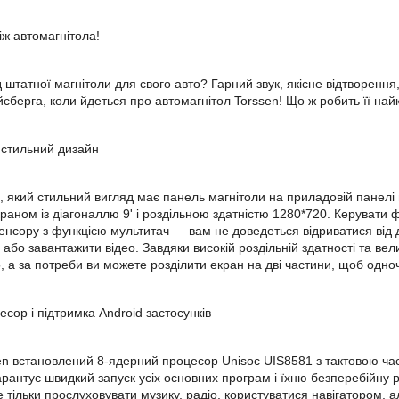
іж автомагнітола!
ід штатної магнітоли для свого авто? Гарний звук, якісне відтворен
йсберга, коли йдеться про автомагнітол Torssen! Що ж робить її на
і стильний дизайн
, який стильний вигляд має панель магнітоли на приладовій панелі
аном із діагоналлю 9' і роздільною здатністю 1280*720. Керувати 
енсору з функцією мультитач — вам не доведеться відриватися від 
 або завантажити відео. Завдяки високій роздільній здатності та в
, а за потреби ви можете розділити екран на дві частини, щоб одноч
сор і підтримка Android застосунків
sen встановлений 8-ядерний процесор Unisoc UIS8581 з тактовою ча
арантує швидкий запуск усіх основних програм і їхню безперебійну р
е тільки прослуховувати музику, радіо, користуватися навігатором, 