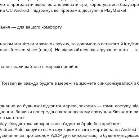
жете програвати відео, встановлювати ігри, користуватися браузеро
а ОС Android і підтримує всі програми, доступні в PlayMarket.
ування — для вашого комфорту
налом магнітоли можна як вручну, за допомогою великого й інтуїтив
ння Torssen Voice (опція). Не відривайтеся від керування авто — го
єднання: залишайтеся в мережі постійно
і Torssen ви завжди будете в мережі та зможете синхронізуватися з 
'єднання до будь-якої відкритої мережі, зокрема — точки доступу, 
днання. Завдяки попередньо встановленому слоту для Sim-карти ви
в магнітолі.
lay: бездротова синхронізація ґаджетів Apple без проблем!
Android Auto: керуйте всіма функціями свого смартфона на Android н
ід'єднання за протоколом A2DP для синхронізації з будь-яким девай