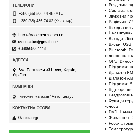
Роздільна з
Система кол
МТС
+380 (66) 506-44-48
Звуковий п
Киевстар
+380 (68) 486-74-82
Радіочип: 7
Вихідна пот
Налаштуванн
http://Avto-cactus.com.ua
Виходи: Ліні
avtocactus@gmail.com
Входи: USB-
+380665064448
Bluetooth: Г
телефонна кни
GPS: Виносн
Підтримка на
Вул.Полтавський Шлях, Харків,
Діапазон FM
Україна
Діапазон АМ
Підтримка S
Відтворення 
Бездротові м
Інтернет магазин "Авто Кактус"
Функція кер
колеса
DVD: Немає
Живлення: 
Олександр
Робоча темп
Температура