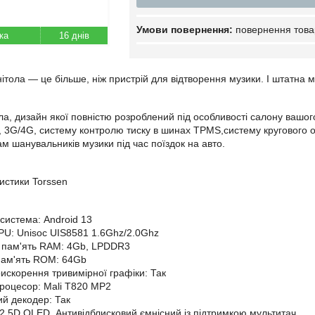
повернення това
16 днів
ітола — це більше, ніж пристрій для відтворення музики. І штатна 
а, дизайн якої повністю розроблений під особливості салону вашого
, 3G/4G, систему контролю тиску в шинах TPMS,систему кругового огл
 шанувальників музики під час поїздок на авто.
ристики Torssen
система: Android 13
U: Unisoc UIS8581 1.6Ghz/2.0Ghz
 пам'ять RAM: 4Gb, LPDDR3
пам'ять ROM: 64Gb
искорення тривимірної графіки: Так
роцесор: Mali T820 MP2
й декодер: Так
 2,5D QLED, Антивідблисковий ємнісний із підтримкою мультитач.