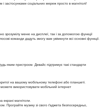
м і застосунками соціальних мереж просто в магнітолі!
но зрозумілу меню на дисплеї, так і за допомогою функції
лосові команди дадуть змогу вам увімкнути всі основні функції.
будь-яким пристроєм. Девайс підтримує такі стандарти
відкритої на вашому мобільному телефоні або планшеті.
 можете використовувати мобільний інтернет
а екрані магнітоли.
сом. Програйте музику зі свого ґаджета безпосередньо,