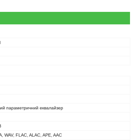
N
вий параметричний еквалайзер
3
, WAV, FLAC, ALAC, APE, AAC