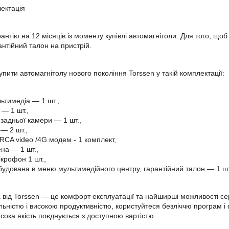
лектація
антію на 12 місяців із моменту купівлі автомагнітоли. Для того, щоб 
антійний талон на пристрій.
пити автомагнітолу нового покоління Torssen у такій комплектації:
ьтимедіа — 1 шт.,
— 1 шт.,
задньої камери — 1 шт.,
— 2 шт.,
 RCA video /4G модем - 1 комплект,
на — 1 шт.,
крофон 1 шт.,
вбудована в меню мультимедійного центру, гарантійний талон — 1 шт
 від Torssen — це комфорт експлуатації та найширші можливості с
ьністю і високою продуктивністю, користуйтеся безліччю програм і ф
сока якість поєднується з доступною вартістю.