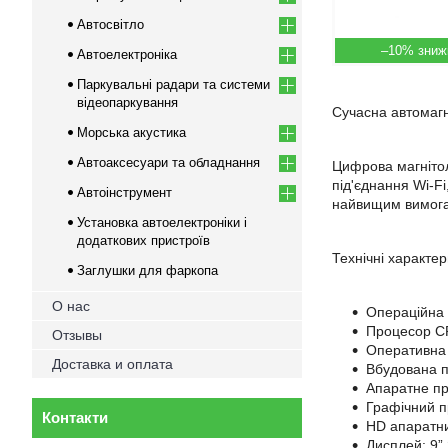
Автосвітло
–10%
Автоелектроніка
Паркувальні радари та системи
відеопаркування
Сучасна автомагн
Морська акустика
Автоаксесуари та обладнання
Цифрова магнітол
під'єднання Wi-Fi
Автоінструмент
найвищим вимогам
Установка автоелектроніки і
додаткових пристроїв
Технічні характе
Заглушки для фаркопа
О нас
Операційна 
Процесор CP
Отзывы
Оперативна
Доставка и оплата
Вбудована 
Апаратне пр
Графічний п
Контакти
HD апаратни
Дисплей: 9”