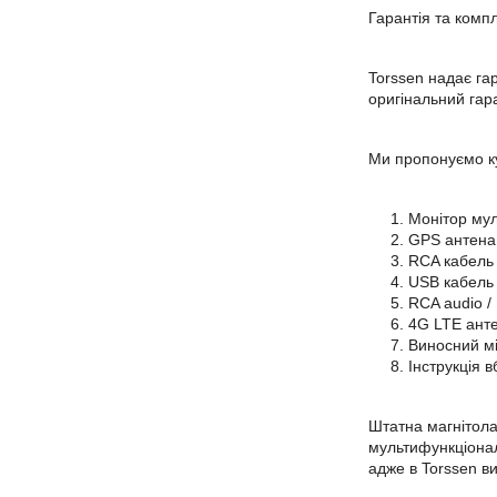
Гарантія та комп
Torssen надає гар
оригінальний гар
Ми пропонуємо ку
Монітор мул
GPS антена 
RCA кабель 
USB кабель 
RCA audio /
4G LTE анте
Виносний мі
Інструкція 
Штатна магнітола
мультифункціонал
адже в Torssen ви