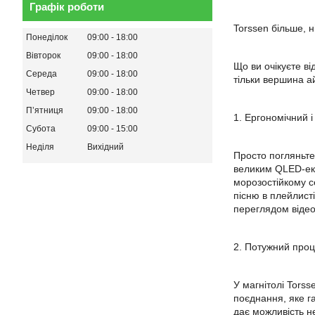
Графік роботи
Torssen більше, н
Понеділок
09:00
18:00
Вівторок
09:00
18:00
Що ви очікуєте в
Середа
09:00
18:00
тільки вершина а
Четвер
09:00
18:00
Пʼятниця
09:00
18:00
1. Ергономічний 
Субота
09:00
15:00
Неділя
Вихідний
Просто погляньте
великим QLED-екр
морозостійкому с
пісню в плейлисті
переглядом відео
2. Потужний проце
У магнітолі Tors
поєднання, яке г
дає можливість н