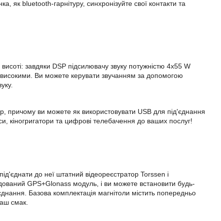
а, як bluetooth-гарнітуру, синхронізуйте свої контакти та
 на висоті: завдяки DSP підсилювачу звуку потужністю 4х55 W
трависокими. Ви можете керувати звучанням за допомогою
уку.
80р, причому ви можете як використовувати USB для під'єднання
іси, кіногригатори та цифрові телебачення до ваших послуг!
під'єднати до неї штатний відеореєстратор Torssen і
удований GPS+Glonass модуль, і ви можете встановити будь-
д'єднання. Базова комплектація магнітоли містить попередньо
ваш смак.