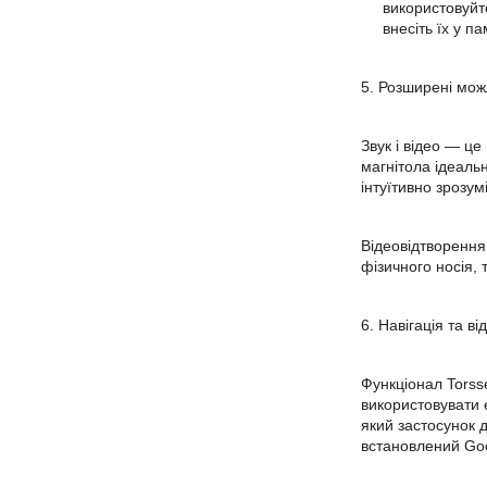
використовуйте
внесіть їх у п
5. Розширені можл
Звук і відео — це
магнітола ідеаль
інтуїтивно зрозум
Відеовідтворення
фізичного носія, 
6. Навігація та в
Функціонал Torsse
використовувати 
який застосунок д
встановлений Goo