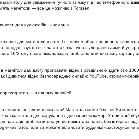
 магнітолу для увімкнення гучного зв'язку під час телефонного дзвінк
ам'ять магнітоли — все це можливо з Torssen!
ивості для аудіолюбів і кіноманів
 головне для магнітоли в авто. І в Torssen обидві опції реалізовані
но передає звук на всіх частотах, включно з ультранизькими й уль
ілиго 16*2-смугового еквалайзера, щоб створити ідеальну картину зв
 в магнітолі дає змогу програвати відео з роздільною здатністю 10
так і дивитися відео безпосередньо онлайн: YouTube, стримінг-серв
ідеореєстратор — в одному девайсі!
n полягає не тільки в розвагах! Магнітола може більше! Ви можете 
екран магнітоли для керування відеозаписом камер. У пристрої вб
ля навігації, щоб мати доступ до навігатора навіть без інтернет-пі
gle-навігатор, але ви можете встановити будь-який застосунок на 