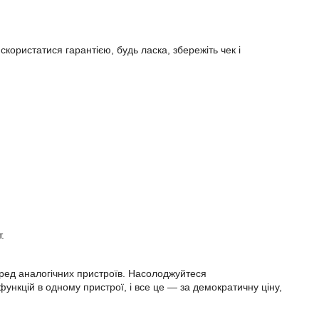
скористатися гарантією, будь ласка, збережіть чек і
.
еред аналогічних пристроїв. Насолоджуйтеся
ункцій в одному пристрої, і все це — за демократичну ціну,