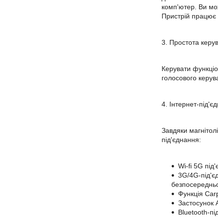
комп'ютер. Ви мо
Пристрій працює н
3. Простота кер
Керувати функціо
голосового керува
4. Інтернет-під'
Завдяки магнітол
під'єднання:
Wi-fi 5G під
3G/4G-під'є
безпосередньо 
Функція Carp
Застосунок 
Bluetooth-п