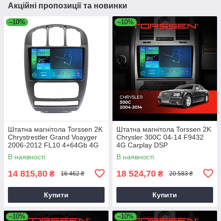
Акційні пропозиції та новинки
–10%
–10%
Штатна магнітола Torssen 2K
Штатна магнітола Torssen 2K
Chrystrestler Grand Voayger
Chrysler 300C 04-14 F9432
2006-2012 FL10 4+64Gb 4G
4G Carplay DSP
Carplay DSP
В наявності
В наявності
14 815,80
18 524,70
₴
₴
16 462 ₴
20 583 ₴
Купити
Купити
–10%
–10%