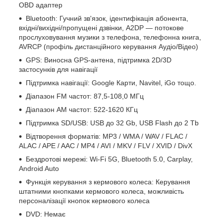
OBD адаптер
Bluetooth: Гучний зв'язок, ідентифікація абонента,
вхідні/вихідні/пропущені дзвінки, A2DP — потокове
прослуховування музики з телефона, телефонна книга,
AVRCP (профіль дистанційного керування Аудіо/Відео)
GPS: Виносна GPS-антена, підтримка 2D/3D
застосунків для навігації
Підтримка навігації: Google Карти, Navitel, iGo тощо.
Діапазон FM частот: 87,5-108,0 МГц
Діапазон АМ частот: 522-1620 КГц
Підтримка SD/USB: USB до 32 Gb, USB Flash до 2 Tb
Відтворення форматів: MP3 / WMA / WAV / FLAC /
ALAC / APE / AAC / MP4 / AVI / MKV / FLV / XVID / DivX
Бездротові мережі: Wi-Fi 5G, Bluetooth 5.0, Carplay,
Android Auto
Функція керування з кермового колеса: Керування
штатними кнопками кермового колеса, можливість
персоналізації кнопок кермового колеса
DVD: Немає