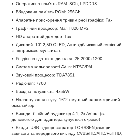
Оперативна пам'ять RAM: 8Gb, LPDDR3
Вбудована пам'ять ROM: 256Gb
Апаратне прискорення тривимірної графіки: Так
Графічний процесор: Mali T820 MP2
HD апаратний декодер: Так
Дисплей: 10” 2,5D QLED, Антивідблисковий ємнісний
із підтримкою мультитач.
Роздільна здатність дисплея: 2К 2000х1200
Система кольоровості AV in: NTSC/PAL
Звуковий процесор: TDA7851
Радіочип: 7708
Вихідна потужність: 4х55W
Налаштування звуку: 16*2-смуговий параметричний
еквалайзер
Виходи: Лінійний аудіовихід 4.1, 2x AV out (за
допомогою доп адаптера купується окремо)
Входи: USB-відеореєстратор TORSSEN,камери
заднього та переднього вигляду CVBS/HD/AHD/Full HD,