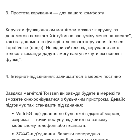
3. Простота керування — для вашого комфорту
Керувати функціоналом магнітоли можна як вручну, за
допомогою великого й інтуїтивно зрозумілу меню на дисплеї,
так і за допомогою функції голосового керування Torssen
Topal Voice (опція). Не відривайтеся від керування авто —
голосові команди дадуть змогу вам увімкнути всі основні
функції.
4. Інтернет-під'єднання: залишайтеся в мережі постійно
Завдяки магнітолі Torssen ви завжди будете в мережі та
зможете синхронізуватися з будь-яким пристроєм. Девайс
підтримує такі стандарти під'єднання:
Wi-fi 5G під'єднання до будь-якої відкритої мережі,
зокрема — точки доступу, відкритої на вашому
мобільному телефоні або планшеті.
3G/4G-під'єднання. Завдяки попередньо
встановленому слоту для Sim-карти ви можете