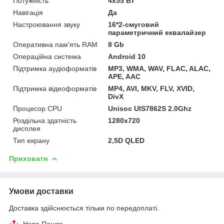
Потужність
4х55 Вт
Навігація
Да
Настроювання звуку
16*2-смуговий
параметричний еквалайзер
Оперативна пам'ять RAM
8 Gb
Операційна система
Android 10
Підтримка аудіоформатів
MP3, WMA, WAV, FLAC, ALAC,
APE, AAC
Підтримка відеоформатів
MP4, AVI, MKV, FLV, XVID,
DivX
Процесор CPU
Unisoc UIS7862S 2.0Ghz
Роздільна здатність
1280x720
дисплея
Тип екрану
2,5D QLED
Приховати
Умови доставки
Доставка здійснюється тільки по передоплаті.
Нова Пошта