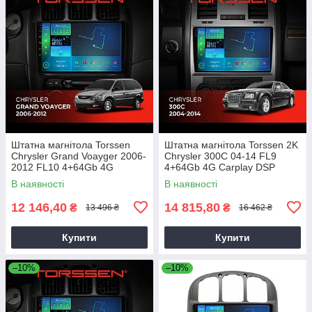
Штатна магнітола Torssen
Штатна магнітола Torssen 2K
Chrysler Grand Voayger 2006-
Chrysler 300C 04-14 FL9
2012 FL10 4+64Gb 4G
4+64Gb 4G Carplay DSP
Carplay DSP
В наявності
В наявності
12 146,40
14 815,80
₴
₴
13 496 ₴
16 462 ₴
Купити
Купити
–10%
–10%