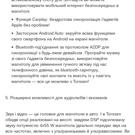
використовувати мобільний інтернет безпосередньо в
магнітолі.
Функція Carplay: бездротова синхронізація ґаджетів
Apple без проблем!
Застосунок Android Auto: керуйте всіма функціями
свого смартфона на Android на екрані магнітоли.
Bluetooth-під'єднання за протоколом A2DP для
синхронізації з будь-яким девайсом. Програйте музику
зі свого ґаджета безпосередньо, використовуйте
магнітолу для увімкнення гучного зв'язку під час
телефонного дзвінка, як bluetooth-гарнітуру,
синхронізуйте свої контакти та внесіть їх у пам'ять
магнітоли — все це можливо з Torssen!
5. Розширені можливості для аудіолюбів і кіноманів
Звук і відео — це головне для магнітоли в авто. І в Torssen
обидві опції реалізовані на висоті: завдяки DSP підсилювачу
звуку потужністю 4х55 W магнітола ідеально передає звук на
всіх частотах, включно з ультранизькими й ультрависокими. Ви