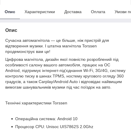
Опис
Характеристики
Доставка
Оплата
Умови п
Опис
Сучасна автомагнітола — це більше, ніж пристрій для
відтворення музики. І штатна магнітола Torssen
продемонструє вам це!
Цифрова магнітола, дизайн якої повністю розроблений під
особливості салону вашого автомобіля, працює на ОС
Andriod, підтримує інтернет-під'єднання Wi-Fi, 3G/4G, систему
контролю тиску в шинах TPMS, ностему кругового огляду 360
градусів, а також Carplay/Android Auto і відповідає найвищим
вимогам шанувальників музики під час поїздок на авто.
Технічні характеристики Torssen
Операційна система: Android 10
Процесор CPU: Unisoc UIS7862S 2.0Ghz