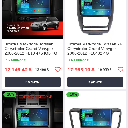
Штатна магнітола Torssen
Штатна магнітола Torssen 2K
Chrystreler Grand Voayger
Chrystreler Grand Voayger
2006-2012 FL10 4+64Gb 4G
2006-2012 F10432 4G
Carplay DSP
Carplay DSP
В наявності
В наявності
12 146,40
17 963,10
₴
₴
13 496 ₴
19 959 ₴
Купити
Купити
–10%
–10%