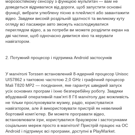
морозостійкому сенсору з функцією мультитач — вам не
доведеться відриватися від дороги, щоб запустити основні
функції, вибрати улюблену пісню в плейлисті або завантажити
відео. Завдяки високій роздільній здатності та великому куту
огляду всі пасажири авто зможуть насолоджуватися
переглядом відео, а за потреби ви можете розділити екран на
дві частини, щоб одночасно дивитися кіно та керувати
навігатором.
2. Потужний процесор і підтримка Android застосунків
У магнітолі Torssen встановлений 8-ядерний процесор Unisoc
UIS7862 з тактовою частотою 2,0 GHz і графічний процесор
Mali T820 MP2 — поєднання, яке гарантує швидкий запуск
усіх основних програм і їхню безперебійну роботу. Завдяки
вбудованій оперативній пам'яті 8 Гб магнітолу дає можливість
не тільки прослуховувати музику, радіо, користуватися
навігатором, але й використовувати пристрій як невеликий
бортовий комп'ютер. Ви можете програвати відео,
встановлювати ігри, користуватися браузером і застосунками
соціальних мереж просто в магнітолі! Пристрій працює на ОС
Android і підтримує всі програми, доступні в PlayMarket.