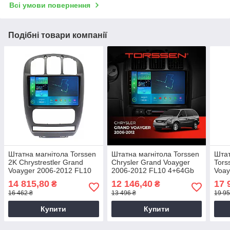
Всі умови повернення
Подібні товари компанії
Штатна магнітола Torssen
Штатна магнітола Torssen
Штат
2K Chrystrestler Grand
Chrysler Grand Voayger
Tors
Voayger 2006-2012 FL10
2006-2012 FL10 4+64Gb
Voay
4+64Gb 4G Carplay DSP
4G Carplay DSP
F104
14 815,80
12 146,40
17 
₴
₴
16 462 ₴
13 496 ₴
19 95
Купити
Купити