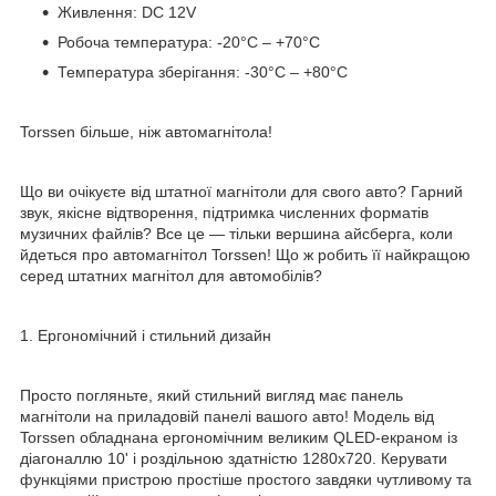
Живлення: DC 12V
Робоча температура: -20°C – +70°C
Температура зберігання: -30°C – +80°C
Torssen більше, ніж автомагнітола!
Що ви очікуєте від штатної магнітоли для свого авто? Гарний
звук, якісне відтворення, підтримка численних форматів
музичних файлів? Все це — тільки вершина айсберга, коли
йдеться про автомагнітол Torssen! Що ж робить її найкращою
серед штатних магнітол для автомобілів?
1. Ергономічний і стильний дизайн
Просто погляньте, який стильний вигляд має панель
магнітоли на приладовій панелі вашого авто! Модель від
Torssen обладнана ергономічним великим QLED-екраном із
діагоналлю 10' і роздільною здатністю 1280x720. Керувати
функціями пристрою простіше простого завдяки чутливому та