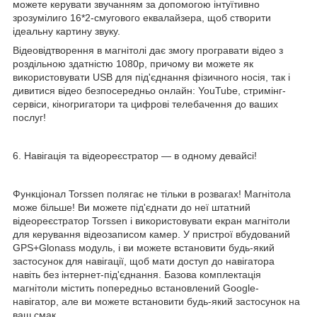
можете керувати звучанням за допомогою інтуїтивно
зрозумілиго 16*2-смугового еквалайзера, щоб створити
ідеальну картину звуку.
Відеовідтворення в магнітолі дає змогу програвати відео з
роздільною здатністю 1080р, причому ви можете як
використовувати USB для під'єднання фізичного носія, так і
дивитися відео безпосередньо онлайн: YouTube, стримінг-
сервіси, кіногригатори та цифрові телебачення до ваших
послуг!
6. Навігація та відеореєстратор — в одному девайсі!
Функціонал Torssen полягає не тільки в розвагах! Магнітола
може більше! Ви можете під'єднати до неї штатний
відеореєстратор Torssen і використовувати екран магнітоли
для керування відеозаписом камер. У пристрої вбудований
GPS+Glonass модуль, і ви можете встановити будь-який
застосунок для навігації, щоб мати доступ до навігатора
навіть без інтернет-під'єднання. Базова комплектація
магнітоли містить попередньо встановлений Google-
навігатор, але ви можете встановити будь-який застосунок на
ваш смак.