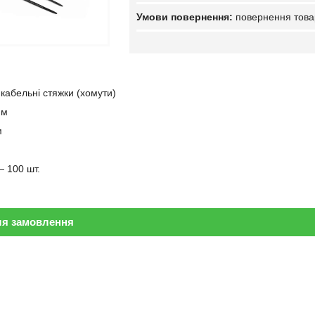
повернення това
кабельні стяжки (хомути)
мм
м
— 100 шт.
ля замовлення