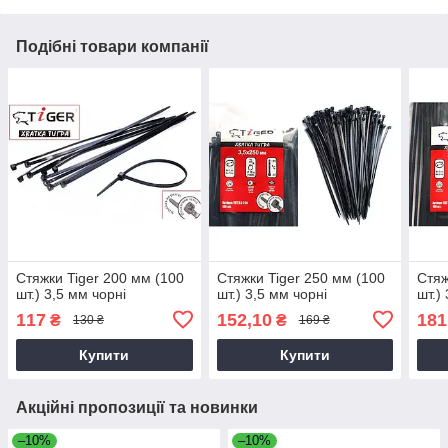
Подібні товари компанії
Стяжки Tiger 200 мм (100
Стяжки Tiger 250 мм (100
Стяж
шт.) 3,5 мм чорні
шт.) 3,5 мм чорні
шт.)
117
152,10
181
₴
₴
130 ₴
169 ₴
Купити
Купити
Акційні пропозиції та новинки
–10%
–10%