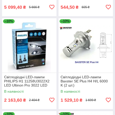
5 099,40
544,50
₴
₴
5 666 ₴
605 ₴
–10%
–10%
Світлодіодні LED-лампи
Світлодіодні LED-лампи
PHILIPS H1 11258U3022X2
Baxster SE Plus H4 H/L 6000
LED Ultinon Pro 3022 LED
K (2 шт.)
12/24V
В наявності
В наявності
2 163,60
1 529,10
₴
₴
2 404 ₴
1 699 ₴
–10%
–10%