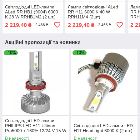
Світлодіодні LED-лампи
Лампи світлодіодні ALed
Ламп
ALed RR HB1 (9004) 6000
RR H11 6000 K 40 W
RR H
K 28 W RRHB1M2 (2 шт.)
RRH11M4 (2шт)
RRH
2 219,40
2 219,40
2 2
₴
₴
2 466 ₴
2 466 ₴
Акційні пропозиції та новинки
–10%
–10%
Світлодіодні LED-лампи
PHILIPS LED H11 Ultinon
Світлодіодні LED-лампи LED
Pro5000 + 160% 12/24 V 15 W
H11 HeadLight 6000 K (2 шт.)
В наявності
В наявності