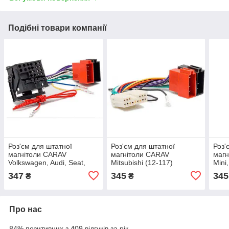
Подібні товари компанії
Роз'єм для штатної
Роз'єм для штатної
Роз'
магнітоли CARAV
магнітоли CARAV
маг
Volkswagen, Audi, Seat,
Mitsubishi (12-117)
Mini
Skoda (12-125)
(12-
347
345
345
₴
₴
Про нас
84% позитивних з 409 відгуків за рік