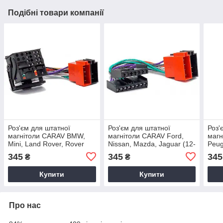
Подібні товари компанії
Роз'єм для штатної
Роз'єм для штатної
Роз'
магнітоли CARAV BMW,
магнітоли CARAV Ford,
магн
Mini, Land Rover, Rover
Nissan, Mazda, Jaguar (12-
Peug
(12-104)
109)
345
345
345
₴
₴
Купити
Купити
Про нас