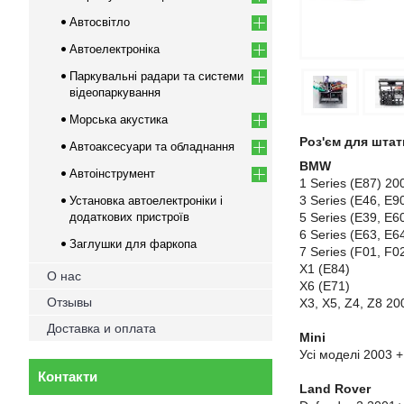
Автосвітло
Автоелектроніка
Паркувальні радари та системи
відеопаркування
Морська акустика
Роз'єм для штат
Автоаксесуари та обладнання
BMW
Автоінструмент
1 Series (E87) 20
3 Series (E46, E9
Установка автоелектроніки і
додаткових пристроїв
5 Series (E39, E6
6 Series (E63, E6
Заглушки для фаркопа
7 Series (F01, F0
X1 (E84)
О нас
X6 (E71)
Отзывы
X3, X5, Z4, Z8 20
Доставка и оплата
Mini
Усі моделі
2003 +
Контакти
Land Rover