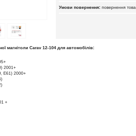
повернення това
ної магнітоли Carav 12-104 для автомобілів:
05+
0) 2001+
0, E61) 2000+
4)
2)
01 +