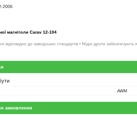
2-2006
ної магнітоли Carav 12-104
ені відповідно до заводських стандартів • Мідні дроти забезпечують
ки
бути
AWM
ля замовлення