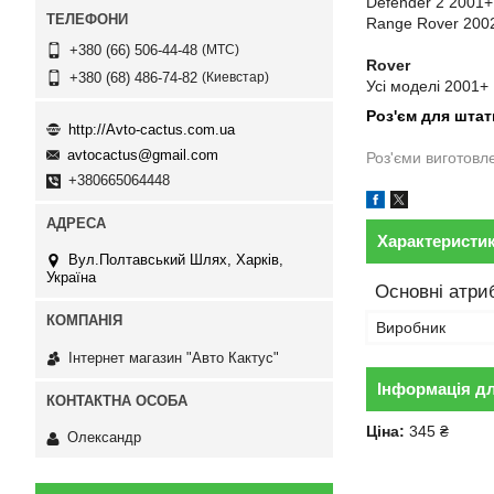
Defender 2 2001+
Range Rover 200
МТС
+380 (66) 506-44-48
Rover
Киевстар
+380 (68) 486-74-82
Усі моделі 2001+
Роз'єм для штат
http://Avto-cactus.com.ua
avtocactus@gmail.com
Роз'єми виготовл
+380665064448
Характеристи
Вул.Полтавський Шлях, Харків,
Україна
Основні атри
Виробник
Інтернет магазин "Авто Кактус"
Інформація д
Ціна:
345 ₴
Олександр