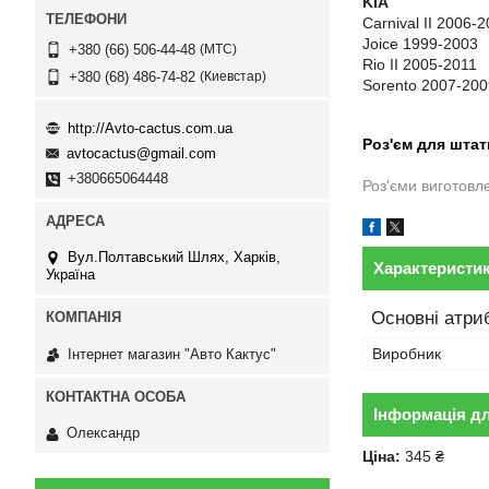
KIA
Carnival II 2006-
Joice 1999-2003
МТС
+380 (66) 506-44-48
Rio II 2005-2011
Киевстар
+380 (68) 486-74-82
Sorento 2007-200
http://Avto-cactus.com.ua
Роз'єм для штат
avtocactus@gmail.com
+380665064448
Роз'єми виготовл
Вул.Полтавський Шлях, Харків,
Характеристи
Україна
Основні атри
Виробник
Інтернет магазин "Авто Кактус"
Інформація д
Олександр
Ціна:
345 ₴