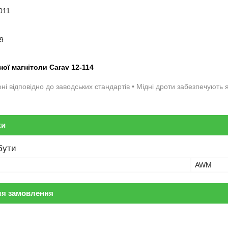
2011
9
ної магнітоли Carav 12-114
ені відповідно до заводських стандартів • Мідні дроти забезпечують
ки
бути
AWM
ля замовлення