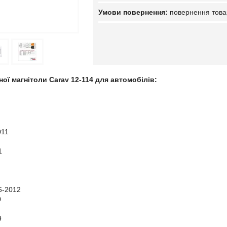
повернення това
ної магнітоли Carav 12-114 для автомобілів:
011
1
6-2012
0
9