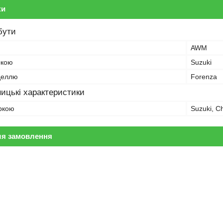
ки
бути
AWM
ркою
Suzuki
оделлю
Forenza
ицькі характеристики
аркою
Suzuki, C
ля замовлення