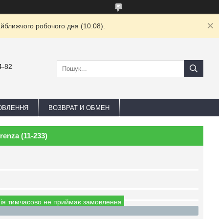
йближчого робочого дня (10.08).
4-82
ОВЛЕННЯ
ВОЗВРАТ И ОБМЕН
enza (11-233)
ія тимчасово не приймає замовлення