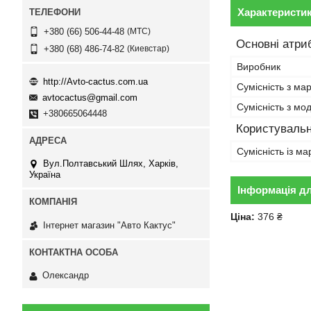
Характеристи
МТС
+380 (66) 506-44-48
Основні атри
Киевстар
+380 (68) 486-74-82
Виробник
http://Avto-cactus.com.ua
Сумісність з ма
avtocactus@gmail.com
Сумісність з м
+380665064448
Користувальн
Сумісність із м
Вул.Полтавський Шлях, Харків,
Україна
Інформація д
Ціна:
376 ₴
Інтернет магазин "Авто Кактус"
Олександр