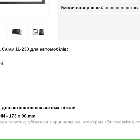
повернення това
 Carav 11-233 для автомобілів:
08
а для встановлення автомагнітоли
DIN - 173 x 98 mm
ура пластику збігається з оригінальним інтер'єром • Високоякісна 