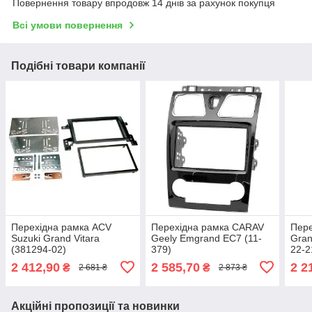
Повернення товару впродовж 14 днів за рахунок покупця
Всі умови повернення
Подібні товари компанії
Перехідна рамка ACV
Перехідна рамка CARAV
Пере
Suzuki Grand Vitara
Geely Emgrand EC7 (11-
Gran
(381294-02)
379)
22-2
2 412,90
2 585,70
2 2
₴
₴
2 681 ₴
2 873 ₴
Акційні пропозиції та новинки