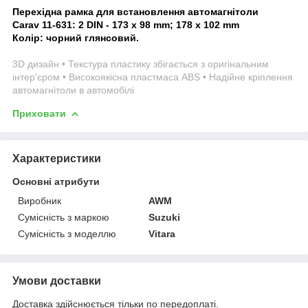
Перехідна рамка для встановлення автомагнітоли
Carav 11-631: 2 DIN - 173 x 98 mm; 178 x 102 mm
Колір: чорний глянсовий.
3D дизайн • Текстура пластику збігається з оригінальним
інтер'єром • Високоякісна пластмаса ABS • Надійне кріплення
автомагнітоли в автомобілі
Приховати
Характеристики
Основні атрибути
Виробник
AWM
Сумісність з маркою
Suzuki
Сумісність з моделлю
Vitara
Умови доставки
Доставка здійснюється тільки по передоплаті.