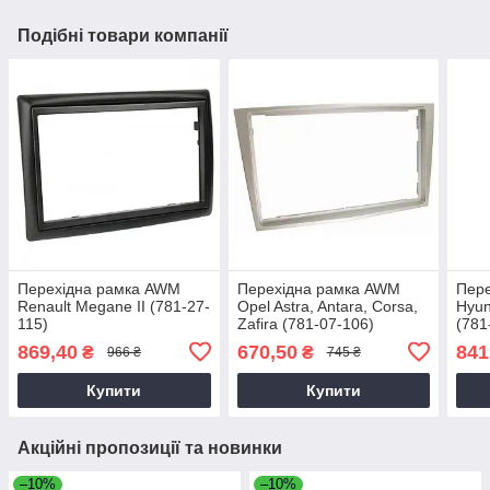
Подібні товари компанії
Перехідна рамка AWM
Перехідна рамка AWM
Пер
Renault Megane II (781-27-
Opel Astra, Antara, Corsa,
Hyun
115)
Zafira (781-07-106)
(781
869,40
670,50
841
₴
₴
966 ₴
745 ₴
Купити
Купити
Акційні пропозиції та новинки
–10%
–10%