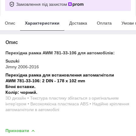
Замовлення під захистом
Опис
Характеристики
Доставка
Оплата
Умови 
Опис
Перехідна рамка AWM 781-33-106 для автомобілів:
Suzuki
Jimny 2006-2016
Перехідна рамка для встановлення автомагнітоли
AWM 781-33-106: 2 DIN - 178 x 102 mm
Бічні вставки.
Колір: чорний.
3D дизайн • Текстура пластику збігається з оригінальним
інтер'єром • Високоякісна пластмаса ABS • Надійне кріплення
автомагнітоли в автомобілі
Приховати