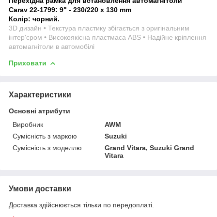
Перехідна рамка для встановлення автомагнітоли
Carav 22-1799: 9" - 230/220 х 130 mm
Колір: чорний.
3D дизайн • Текстура пластику збігається з оригінальним
інтер'єром • Високоякісна пластмаса ABS • Надійне кріплення
автомагнітоли в автомобілі
Приховати
Характеристики
Основні атрибути
Виробник
AWM
Сумісність з маркою
Suzuki
Сумісність з моделлю
Grand Vitara, Suzuki Grand
Vitara
Умови доставки
Доставка здійснюється тільки по передоплаті.