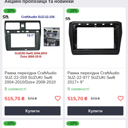
Акційні пропозиції та новинки
–10%
–10%
Рамка перехідна CraftAudio
Рамка перехідна CraftAudio
SUZ-22-259 SUZUKI Swift
SUZ-22-977 SUZUKI Swift
2004-2010/Dzire 2008-2010
2017+ 9"
10"
В наявності
В наявності
515,70
515,70
₴
₴
573 ₴
573 ₴
Купити
Купити
–10%
–10%