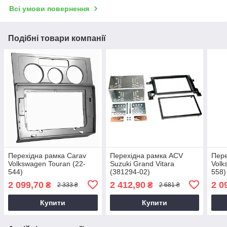
Всі умови повернення
Подібні товари компанії
Перехідна рамка Carav
Перехідна рамка ACV
Пере
Volkswagen Touran (22-
Suzuki Grand Vitara
Volk
544)
(381294-02)
558)
2 099,70
2 412,90
2 0
₴
₴
2 333 ₴
2 681 ₴
Купити
Купити