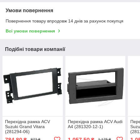
Умови повернення
Повернення товару впродовж 14 днів за рахунок покупця
Всі умови повернення
Подібні товари компанії
Перехідна рамка ACV
Перехідна рамка ACV Audi
Пере
Suzuki Grand Vitara
A4 (281320-12-1)
Suzu
(281294-06)
(281
784,80
1 057,50
1 0
₴
₴
872 ₴
1 175 ₴