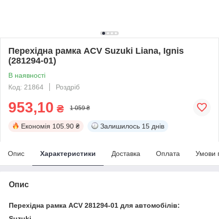
Перехідна рамка ACV Suzuki Liana, Ignis
(281294-01)
В наявності
Код: 21864
Роздріб
953,10
₴
1 059 ₴
Економія
105.90 ₴
Залишилось
15 днів
Опис
Характеристики
Доставка
Оплата
Умови 
Опис
Перехідна рамка ACV 281294-01 для автомобілів:
Suzuki