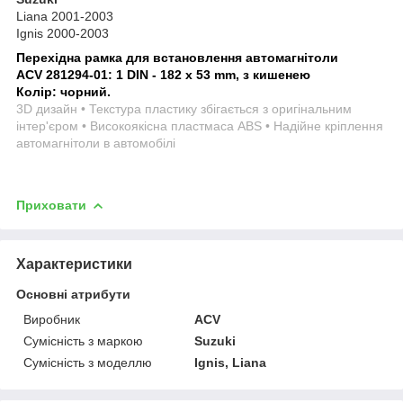
Liana 2001-2003
Ignis 2000-2003
Перехідна рамка для встановлення автомагнітоли
ACV 281294-01: 1 DIN - 182 x 53 mm, з кишенею
Колір: чорний.
3D дизайн • Текстура пластику збігається з оригінальним
інтер'єром • Високоякісна пластмаса ABS • Надійне кріплення
автомагнітоли в автомобілі
Приховати
Характеристики
Основні атрибути
Виробник
ACV
Сумісність з маркою
Suzuki
Сумісність з моделлю
Ignis, Liana