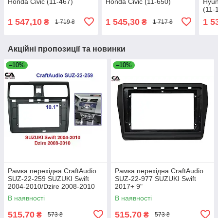
Honda Civic (11-467)
Honda Civic (11-650)
Hyun
(11-
1 547,10
1 545,30
1 5
₴
₴
1 719 ₴
1 717 ₴
Акційні пропозиції та новинки
–10%
–10%
Рамка перехідна CraftAudio
Рамка перехідна CraftAudio
SUZ-22-259 SUZUKI Swift
SUZ-22-977 SUZUKI Swift
2004-2010/Dzire 2008-2010
2017+ 9"
10"
В наявності
В наявності
515,70
515,70
₴
₴
573 ₴
573 ₴