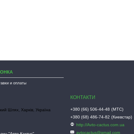
ЛОНКА
тавки и оплаты
+380 (66) 506-44-48
МТС
кий Шлях, Харків, Україна
+380 (68) 486-74-82
Киевстар
http://Avto-cactus.com.ua
avtocactus@gmail.com
зин "Авто Кактус"