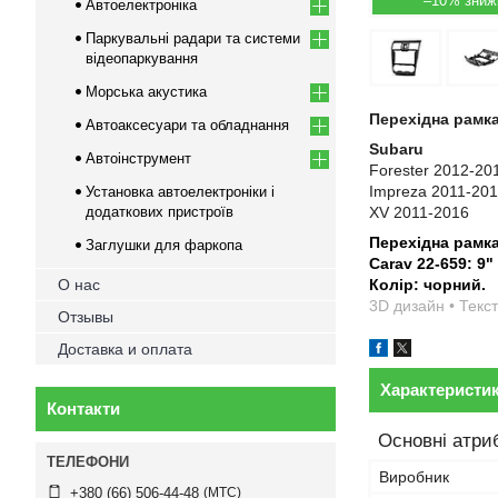
–10%
Автоелектроніка
Паркувальні радари та системи
відеопаркування
Морська акустика
Перехідна рамка
Автоаксесуари та обладнання
Subaru
Автоінструмент
Forester 2012-20
Impreza 2011-20
Установка автоелектроніки і
додаткових пристроїв
XV 2011-2016
Перехідна рамк
Заглушки для фаркопа
Carav 22-659: 9"
О нас
Колір: чорний.
3D дизайн • Текст
Отзывы
Доставка и оплата
Характеристи
Контакти
Основні атри
Виробник
МТС
+380 (66) 506-44-48