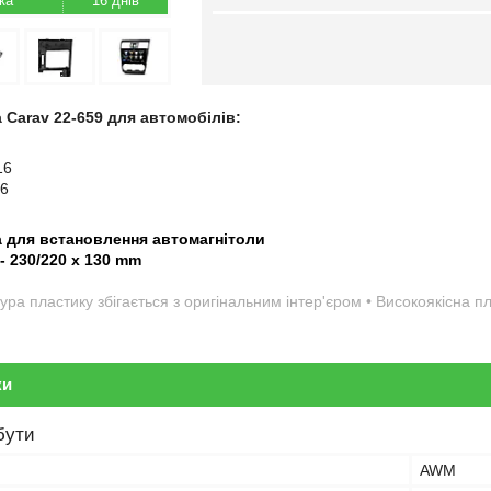
16 днів
 Carav 22-659 для автомобілів:
16
16
а для встановлення автомагнітоли
 - 230/220 x 130 mm
ура пластику збігається з оригінальним інтер'єром • Високоякісна 
ки
бути
AWM