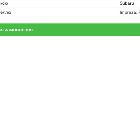
ркою
Subaru
оделлю
Impreza, 
ля замовлення