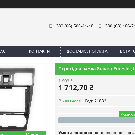
+380 (66) 506-44-48
+380 (68) 486-7
НАС
КОНТАКТИ
ДОСТАВКА І ОПЛАТА
ВСТАН
Перехідна рамка Subaru Forester, 
1 903 ₴
1 712,70 ₴
В наявності
Код:
21832
Компан
повернення това