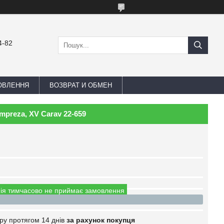
4-82
ОВЛЕННЯ
ВОЗВРАТ И ОБМЕН
Impreza, XV Carav 22-659
ія тимчасово не приймає замовлення
ру протягом 14 днів
за рахунок покупця