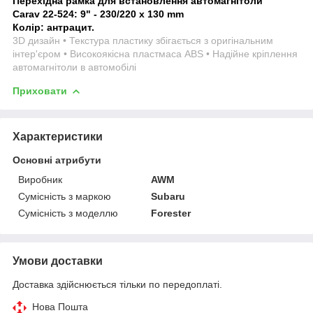
Перехідна рамка для встановлення автомагнітоли
Carav 22-524:
9" - 230/220 x 130 mm
Колір: антрацит.
3D дизайн • Текстура пластику збігається з оригінальним
інтер'єром • Високоякісна пластмаса ABS • Надійне кріплення
автомагнітоли в автомобілі
Приховати
Характеристики
Основні атрибути
Виробник
AWM
Сумісність з маркою
Subaru
Сумісність з моделлю
Forester
Умови доставки
Доставка здійснюється тільки по передоплаті.
Нова Пошта