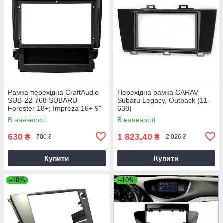
Рамка перехідна CraftAudio
Перехідна рамка CARAV
SUB-22-768 SUBARU
Subaru Legacy, Outback (11-
Forester 18+; Impreza 16+ 9"
638)
В наявності
В наявності
630
1 823,40
₴
₴
700 ₴
2 026 ₴
Купити
Купити
–10%
–10%