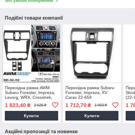
Всі умови повернення
Подібні товари компанії
Перехідна рамка AWM
Перехідна рамка Subaru
Пере
Subaru Forester, Impreza,
Forester, Impreza, XV
Skod
Levorg, WRX, Crosstrek,
Carav 22-659
(22-
XV (981-32-112)
1 823,40
1 712,70
1 7
₴
₴
2 026 ₴
1 903 ₴
Купити
Купити
Акційні пропозиції та новинки