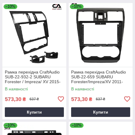
–10%
–10%
Рамка перехідна CraftAudio
Рамка перехідна CraftAudio
SUB-22-932-2 SUBARU
SUB-22-659 SUBARU
Forester / Impreza/ XV 2015-
Forester/Impreza/XV 2011-
2017 (2 аварійні заходи)
2016 9"
В наявності
В наявності
573,30
573,30
₴
₴
637 ₴
637 ₴
Купити
Купити
–10%
–10%