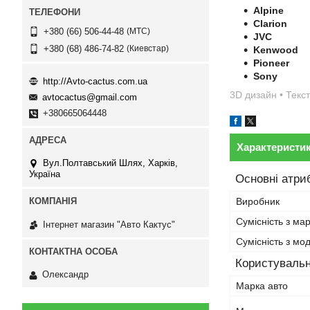
Alpine
Clarion
МТС
+380 (66) 506-44-48
JVC
Киевстар
+380 (68) 486-74-82
Kenwood
Pioneer
Sony
http://Avto-cactus.com.ua
3D дизайн • Текст
avtocactus@gmail.com
+380665064448
Характеристи
Вул.Полтавський Шлях, Харків,
Україна
Основні атри
Виробник
Сумісність з ма
Інтернет магазин "Авто Кактус"
Сумісність з м
Користувальн
Олександр
Марка авто