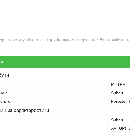
ура пластику збігається з оригінальним інтер'єром • Високоякісна 
ки
бути
METRA
ркою
Subaru
оделлю
Forester,
ицькі характеристики
Subaru
XV (GP) (