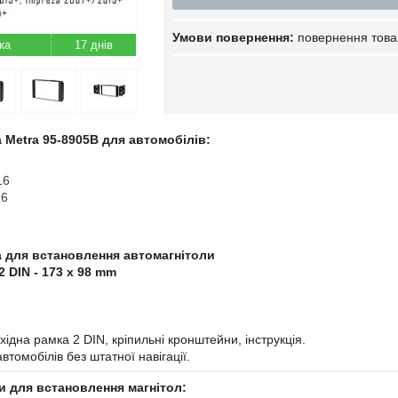
повернення това
17 днів
 Metra 95-8905B для автомобілів:
16
16
а для встановлення автомагнітоли
2 DIN - 173 x 98 mm
хідна рамка 2 DIN, кріпильні кронштейни, інструкція.
томобілів без штатної навігації.
и для встановлення магнітол: