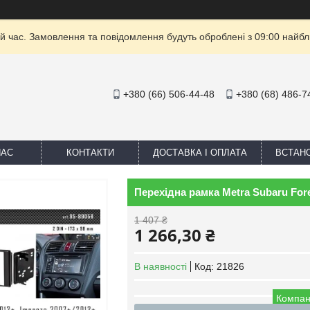
й час. Замовлення та повідомлення будуть оброблені з 09:00 найбли
+380 (66) 506-44-48
+380 (68) 486-7
НАС
КОНТАКТИ
ДОСТАВКА І ОПЛАТА
ВСТАН
Перехідна рамка Metra Subaru Fores
1 407 ₴
1 266,30 ₴
В наявності
Код:
21826
Компан