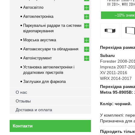
Автосвітло
–10%
Автоелектроніка
Паркувальні радари та системи
відеопаркування
Морська акустика
Перехідна рамка
Автоаксесуари та обладнання
Subaru
Автоінструмент
Forester 2008-20
Impreza 2007-20
Установка автоелектроніки і
додаткових пристроїв
XV 2011-2016
WRX 2014-2017
Заглушки для фаркопа
Перехідна рамк
О нас
Metra 95-8905B: 
Отзывы
Колір: чорний.
Доставка и оплата
У комплекті: пере
Призначена для ав
Контакти
Підходить тільк