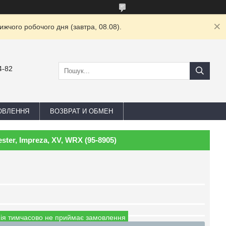
жчого робочого дня (завтра, 08.08).
4-82
ОВЛЕННЯ
ВОЗВРАТ И ОБМЕН
ter, Impreza, XV, WRX (95-8905)
ія тимчасово не приймає замовлення