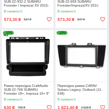
SUB-22-932-2 SUBARU
SUB-22-659 SUBARU
Forester / Impreza/ XV 2015-
Forester/Impreza/XV 2011-
2017 (2 аварійні заходи)
2016 9"
В наявності
В наявності
573,30
573,30
₴
₴
637 ₴
637 ₴
–10%
–10%
Рамка перехідна CraftAudio
Перехідна рамка CARAV
SUB-22-768 SUBARU
Subaru Legacy, Outback (11-
Forester 18+; Impreza 16+ 9"
638)
В наявності
В наявності
630
1 823,40
₴
₴
700 ₴
2 026 ₴