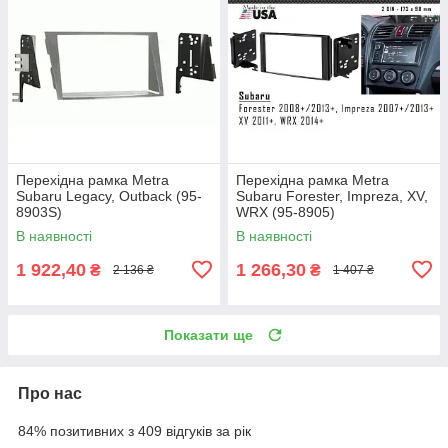
Перехідна рамка Metra
Перехідна рамка Metra
Subaru Legacy, Outback (95-
Subaru Forester, Impreza, XV,
8903S)
WRX (95-8905)
В наявності
В наявності
1 922,40
1 266,30
₴
₴
2 136 ₴
1 407 ₴
Показати ще
Про нас
84% позитивних з 409 відгуків за рік