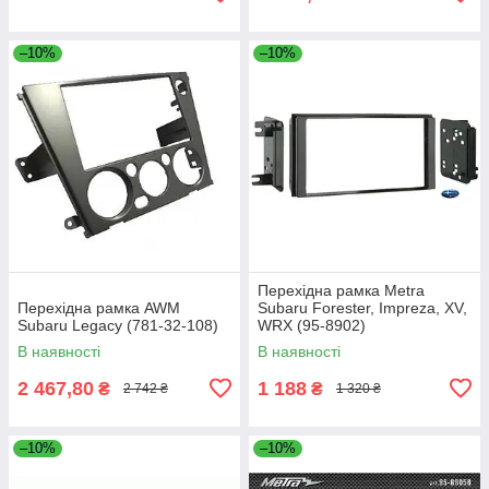
–10%
–10%
Перехідна рамка Metra
Перехідна рамка AWM
Subaru Forester, Impreza, XV,
Subaru Legacy (781-32-108)
WRX (95-8902)
В наявності
В наявності
2 467,80
1 188
₴
₴
2 742 ₴
1 320 ₴
–10%
–10%