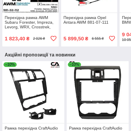
Перехідна рамка AWM
Перехідна рамка Opel
Пер
Subaru Forester, Impreza,
Antara AWM 881-07-111
BMW 
Levorg, WRX, Crosstrek,
XV (981-32-112)
9 0
1 823,40
5 899,50
₴
₴
2 026 ₴
6 555 ₴
10 05
Акційні пропозиції та новинки
–10%
–10%
Рамка перехідна CraftAudio
Рамка перехідна CraftAudio