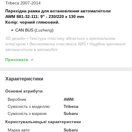
Tribeca 2007-2014
Перехідна рамка для встановлення автомагнітоли
AWM 881-32-111
:
9" - 230/220 x 130 mm
Колір: чорний глянсовий.
CAN BUS (
Luzheng
)
3D дизайн • Текстура пластику збігається з оригінальним
інтер'єром • Високоякісна пластмаса ABS • Надійне кріплення
автомагнітоли в автомобілі
Приховати
Характеристики
Основні атрибути
Виробник
AWM
Сумісність з моделлю
Tribeca
Сумісність з маркою
Subaru
Користувальницькі характеристики
Марка авто
Subaru