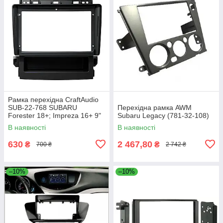
Рамка перехідна CraftAudio
SUB-22-768 SUBARU
Перехідна рамка AWM
Forester 18+; Impreza 16+ 9"
Subaru Legacy (781-32-108)
В наявності
В наявності
630
2 467,80
₴
₴
700 ₴
2 742 ₴
–10%
–10%