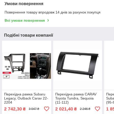
Умови повернення
Повернення товару впродовж 14 днів за рахунок покупця
Всі умови повернення
Подібні товари компанії
Перехідна рамка Subaru
Перехідна рамка CARAV
Пере
Legacy, Outback Carav 22-
Toyota Tundra, Sequoia
Suba
2204
(11-112)
(95-
2 742,30
2 021,40
1 8
₴
₴
3 047 ₴
2 246 ₴