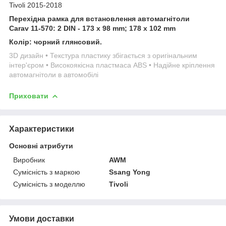
Tivoli 2015-2018
Перехідна рамка для встановлення автомагнітоли
Carav 11-570: 2 DIN - 173 x 98 mm; 178 x 102 mm
Колір: чорний глянсовий.
3D дизайн • Текстура пластику збігається з оригінальним
інтер'єром • Високоякісна пластмаса ABS • Надійне кріплення
автомагнітоли в автомобілі
Приховати
Характеристики
Основні атрибути
Виробник
AWM
Сумісність з маркою
Ssang Yong
Сумісність з моделлю
Tivoli
Умови доставки