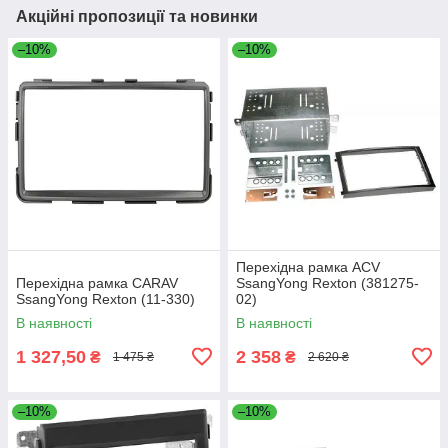
Акційні пропозиції та новинки
–10%
–10%
Перехідна рамка ACV
Перехідна рамка CARAV
SsangYong Rexton (381275-
SsangYong Rexton (11-330)
02)
В наявності
В наявності
1 327,50
2 358
₴
₴
1 475 ₴
2 620 ₴
–10%
–10%