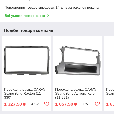
Повернення товару впродовж 14 днів за рахунок покупця
Всі умови повернення
Подібні товари компанії
Перехідна рамка CARAV
Перехідна рамка CARAV
Пер
SsangYong Rexton (11-
SsangYong Actyon, Kyron
Ssan
330)
(11-531)
1 327,50
1 057,50
1 6
₴
₴
1 475 ₴
1 175 ₴