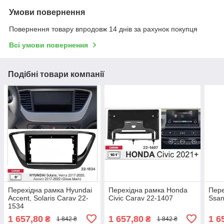
Умови повернення
Повернення товару впродовж 14 днів за рахунок покупця
Всі умови повернення
Подібні товари компанії
Перехідна рамка Hyundai
Перехідна рамка Honda
Пер
Accent, Solaris Carav 22-
Civic Carav 22-1407
Ssan
1534
1 657,80
1 657,80
1 6
₴
₴
1 842 ₴
1 842 ₴