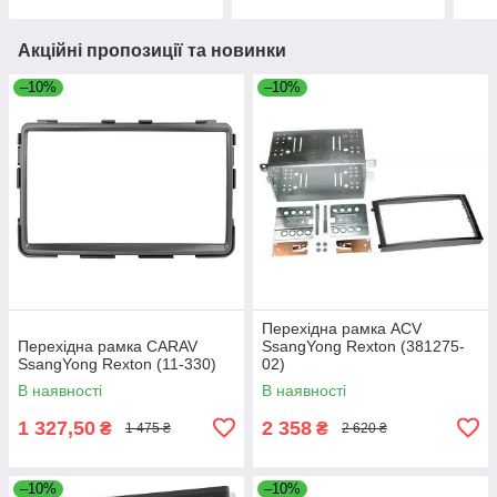
Акційні пропозиції та новинки
–10%
–10%
Перехідна рамка ACV
Перехідна рамка CARAV
SsangYong Rexton (381275-
SsangYong Rexton (11-330)
02)
В наявності
В наявності
1 327,50
2 358
₴
₴
1 475 ₴
2 620 ₴
–10%
–10%