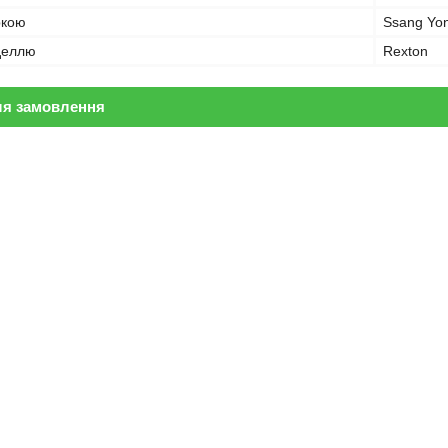
ркою
Ssang Yo
оделлю
Rexton
ля замовлення