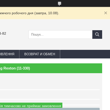
жчого робочого дня (завтра, 10.08).
4-82
ОВЛЕННЯ
ВОЗВРАТ И ОБМЕН
 Rexton (11-330)
ія тимчасово не приймає замовлення