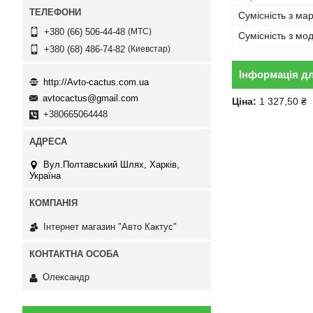
Сумісність з ма
МТС
+380 (66) 506-44-48
Сумісність з м
Киевстар
+380 (68) 486-74-82
Інформація д
http://Avto-cactus.com.ua
avtocactus@gmail.com
Ціна:
1 327,50 ₴
+380665064448
Вул.Полтавський Шлях, Харків,
Україна
Інтернет магазин "Авто Кактус"
Олександр