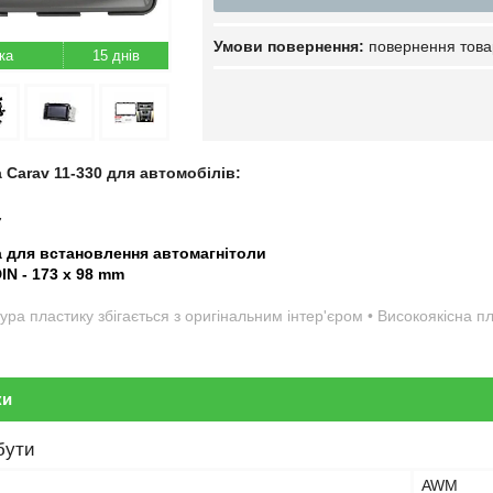
повернення това
15 днів
 Carav 11-330 для автомобілів:
7
а для встановлення автомагнітоли
DIN - 173 x 98 mm
ура пластику збігається з оригінальним інтер'єром • Високоякісна 
ки
бути
AWM