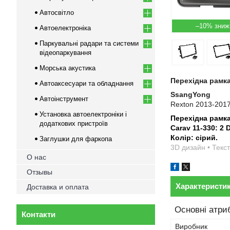
Автосвітло
–10%
Автоелектроніка
Паркувальні радари та системи
відеопаркування
Морська акустика
Перехідна рамка
Автоаксесуари та обладнання
SsangYong
Автоінструмент
Rexton 2013-201
Установка автоелектроніки і
Перехідна рамк
додаткових пристроїв
Carav 11-330: 2 
Колір: сірий.
Заглушки для фаркопа
3D дизайн • Текст
О нас
Отзывы
Характеристи
Доставка и оплата
Основні атри
Контакти
Виробник