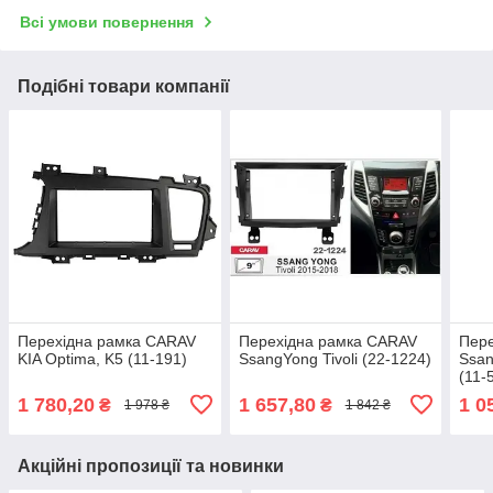
Всі умови повернення
Подібні товари компанії
Перехідна рамка CARAV
Перехідна рамка CARAV
Пер
KIA Optima, K5 (11-191)
SsangYong Tivoli (22-1224)
Ssan
(11-
1 780,20
1 657,80
1 0
₴
₴
1 978 ₴
1 842 ₴
Акційні пропозиції та новинки