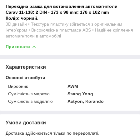
Перехідна рамка для встановлення автомагнітоли
Carav 11-138: 2 DIN - 173 x 98 mm; 178 x 102 mm
Колір: чорний.
3D дизайн • Текстура пластику збігається з оригінальним
інтер'єром • Високоякісна пластмаса ABS • Надійне кріплення
автомагнітоли в автомобілі
Приховати
Характеристики
Основні атрибути
Виробник
AWM
Сумісність з маркою
Ssang Yong
Сумісність з моделлю
Actyon, Korando
Умови доставки
Доставка здійснюється тільки по передоплаті.