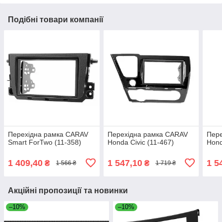
Подібні товари компанії
Перехідна рамка CARAV
Перехідна рамка CARAV
Пер
Smart ForTwo (11-358)
Honda Civic (11-467)
Hond
1 409,40
1 547,10
1 5
₴
₴
1 566 ₴
1 719 ₴
Акційні пропозиції та новинки
–10%
–10%