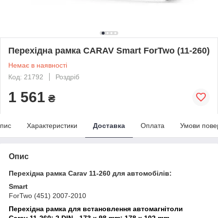
Перехідна рамка CARAV Smart ForTwo (11-260)
Немає в наявності
Код: 21792
Роздріб
1 561
₴
пис
Характеристики
Доставка
Оплата
Умови пове
Опис
Перехідна рамка Carav 11-260 для автомобілів:
Smart
ForTwo (451) 2007-2010
Перехідна рамка для встановлення автомагнітоли
Carav 11-260: 2 DIN - 173 x 98 mm; 178 x 102 mm