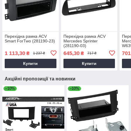
Перехідна рамка ACV
Перехідна рамка ACV
Пере
Smart ForTwo (281190-23)
Mercedes Sprinter
Merc
(281190-03)
W63
(281
1 113,30
645,30
701
₴
₴
1 237 ₴
717 ₴
Купити
Купити
Акційні пропозиції та новинки
–10%
–10%