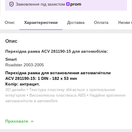
Замовлення під захистом
Опис
Характеристики
Доставка
Оплата
Умови 
Опис
Перехідна рамка ACV 281190-15 для автомобілів:
Smart
Roadster 2003-2005
Перехідна рамка для встановлення автомагнітоли
ACV 281190-15: 1 DIN - 182 x 53 mm
Колір: антрацит.
3D дизайн • Текстура пластику збігається з оригінальним
інтер'єром • Високоякісна пластмаса ABS • Надійне кріплення
автомагнітоли в автомобілі
Приховати