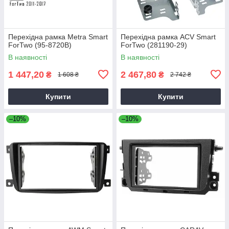
Перехідна рамка Metra Smart
Перехідна рамка ACV Smart
ForTwo (95-8720B)
ForTwo (281190-29)
В наявності
В наявності
1 447,20
2 467,80
₴
₴
1 608 ₴
2 742 ₴
Купити
Купити
–10%
–10%