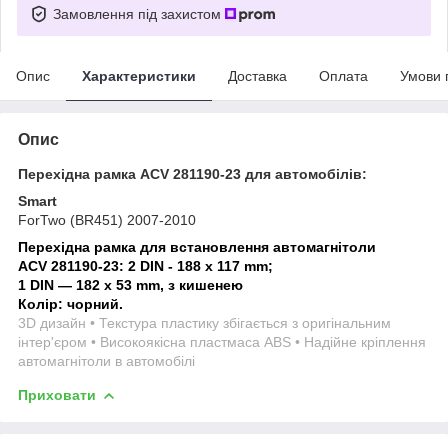
Замовлення під захистом
Опис
Характеристики
Доставка
Оплата
Умови 
Опис
Перехідна рамка ACV 281190-23 для автомобілів:
Smart
ForTwo (BR451) 2007-2010
Перехідна рамка для встановлення автомагнітоли
ACV 281190-23:
2 DIN - 188 x 117 mm;
1 DIN — 182 x 53 mm, з кишенею
Колір: чорний.
3D дизайн • Текстура пластику збігається з оригінальним
інтер'єром • Високоякісна пластмаса ABS • Надійне кріплення
автомагнітоли в автомобілі
Приховати