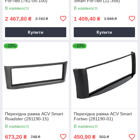
ForTwo (781-05-100)
Smart ForTwo (11-358)
В наявності
В наявності
2 467,80
1 409,40
₴
₴
2 742 ₴
1 566 ₴
Купити
Купити
–10%
–10%
Перехідна рамка ACV Smart
Перехідна рамка ACV Smart
Roadster (281190-15)
Fortwo (281190-01)
В наявності
В наявності
673,20
450,90
₴
₴
748 ₴
501 ₴