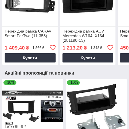
Перехідна рамка CARAV
Перехідна рамка ACV
Пере
Smart ForTwo (11-358)
Mercedes W164, X164
Smar
(281190-13)
1 409,40
1 213,20
450
₴
₴
1 566 ₴
1 348 ₴
Купити
Купити
Акційні пропозиції та новинки
–10%
–10%