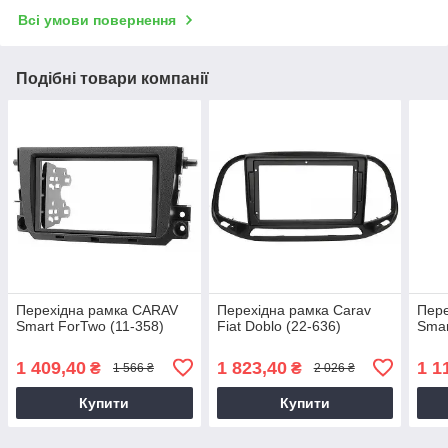
Всі умови повернення
Подібні товари компанії
Перехідна рамка CARAV
Перехідна рамка Carav
Пере
Smart ForTwo (11-358)
Fiat Doblo (22-636)
Smar
1 409,40
1 823,40
1 1
₴
₴
1 566 ₴
2 026 ₴
Купити
Купити