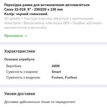
Перехідна рамка для встановлення автомагнітоли
Carav 22-019: 9" - 230/220 x 130 mm
Колір: чорний глянсовий.
3D дизайн • Текстура пластику збігається з оригінальним
інтер'єром • Високоякісна пластмаса ABS • Надійне кріплення
автомагнітоли в автомобілі
Приховати
Характеристики
Основні атрибути
Виробник
AWM
Сумісність з маркою
Smart
Сумісність з моделлю
Fortwo, Forfour
Умови доставки
Доставка здійснюється тільки по передоплаті.