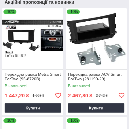
Акційні пропозиції та новинки
–10%
–10%
Перехідна рамка Metra Smart
Перехідна рамка ACV Smart
ForTwo (95-8720B)
ForTwo (281190-29)
В наявності
В наявності
1 447,20
2 467,80
₴
₴
1 608 ₴
2 742 ₴
Купити
Купити
–10%
–10%