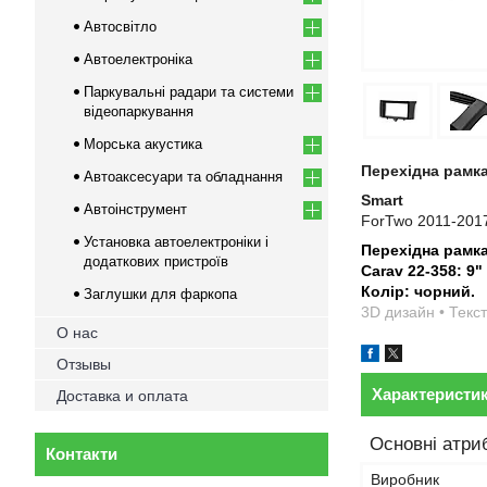
Автосвітло
Автоелектроніка
Паркувальні радари та системи
відеопаркування
Морська акустика
Перехідна рамка
Автоаксесуари та обладнання
Smart
Автоінструмент
ForTwo 2011-201
Установка автоелектроніки і
Перехідна рамк
додаткових пристроїв
Carav 22-358: 9"
Колір: чорний.
Заглушки для фаркопа
3D дизайн • Текст
О нас
Отзывы
Характеристи
Доставка и оплата
Основні атри
Контакти
Виробник