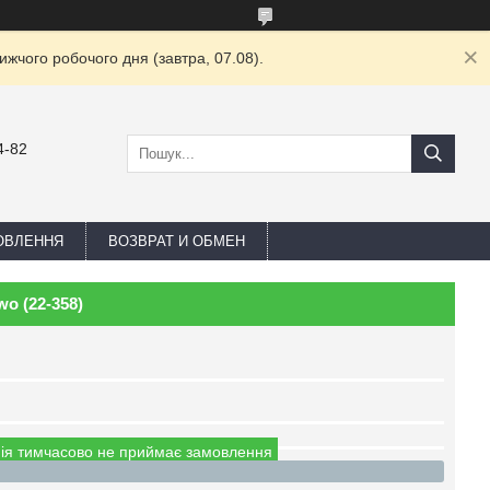
жчого робочого дня (завтра, 07.08).
4-82
ОВЛЕННЯ
ВОЗВРАТ И ОБМЕН
o (22-358)
ія тимчасово не приймає замовлення