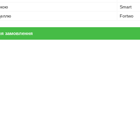
ркою
Smart
оделлю
Fortwo
ля замовлення