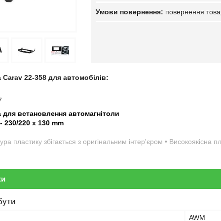
повернення това
 Carav 22-358 для автомобілів:
7
а для встановлення автомагнітоли
 - 230/220 x 130 mm
ура пластику збігається з оригінальним інтер'єром • Високоякісна 
ки
бути
AWM