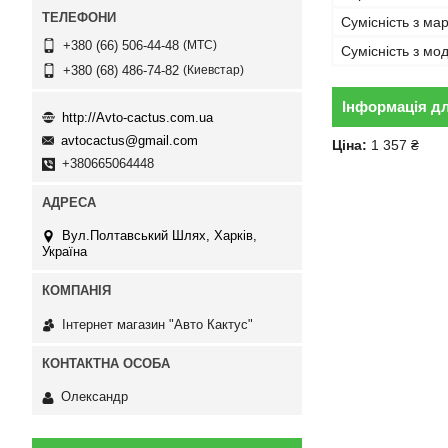
Сумісність з ма
МТС
+380 (66) 506-44-48
Сумісність з м
Киевстар
+380 (68) 486-74-82
Інформація д
http://Avto-cactus.com.ua
avtocactus@gmail.com
Ціна:
1 357 ₴
+380665064448
Вул.Полтавський Шлях, Харків,
Україна
Інтернет магазин "Авто Кактус"
Олександр