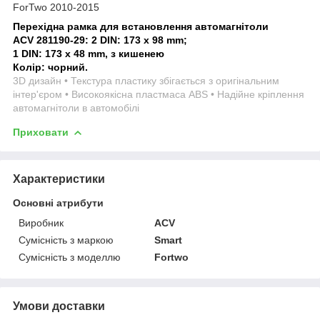
ForTwo 2010-2015
Перехідна рамка для встановлення автомагнітоли
ACV 281190-29: 2 DIN: 173 x 98 mm;
1 DIN: 173 x 48 mm, з кишенею
Колір: чорний.
3D дизайн • Текстура пластику збігається з оригінальним
інтер'єром • Високоякісна пластмаса ABS • Надійне кріплення
автомагнітоли в автомобілі
Приховати
Характеристики
Основні атрибути
Виробник
ACV
Сумісність з маркою
Smart
Сумісність з моделлю
Fortwo
Умови доставки