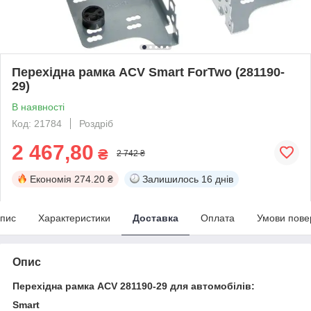
Перехідна рамка ACV Smart ForTwo (281190-
29)
В наявності
Код: 21784
Роздріб
2 467,80
₴
2 742 ₴
Економія
274.20 ₴
Залишилось
16 днів
пис
Характеристики
Доставка
Оплата
Умови пове
Опис
Перехідна рамка ACV 281190-29 для автомобілів:
Smart