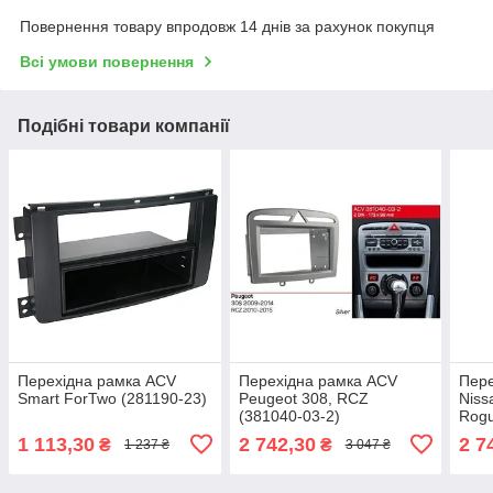
Повернення товару впродовж 14 днів за рахунок покупця
Всі умови повернення
Подібні товари компанії
Перехідна рамка ACV
Перехідна рамка ACV
Пере
Smart ForTwo (281190-23)
Peugeot 308, RCZ
Niss
(381040-03-2)
Rogu
1 113,30
2 742,30
2 7
₴
₴
1 237 ₴
3 047 ₴