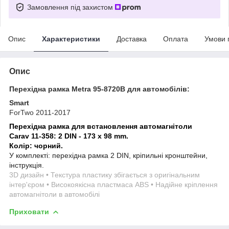
Замовлення під захистом
Опис
Характеристики
Доставка
Оплата
Умови 
Опис
Перехідна рамка Metra 95-8720B для автомобілів:
Smart
ForTwo 2011-2017
Перехідна рамка для встановлення автомагнітоли
Carav 11-358: 2 DIN - 173 x 98 mm.
Колір: чорний.
У комплекті: перехідна рамка 2 DIN, кріпильні кронштейни,
інструкція.
3D дизайн • Текстура пластику збігається з оригінальним
інтер'єром • Високоякісна пластмаса ABS • Надійне кріплення
автомагнітоли в автомобілі
Приховати