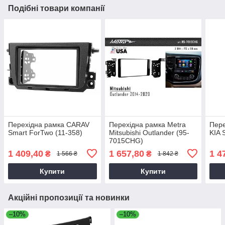
Подібні товари компанії
Перехідна рамка CARAV
Перехідна рамка Metra
Пере
Smart ForTwo (11-358)
Mitsubishi Outlander (95-
KIA 
7015CHG)
1 409,40
1 657,80
1 4
₴
₴
1 566 ₴
1 842 ₴
Купити
Купити
Акційні пропозиції та новинки
–10%
–10%