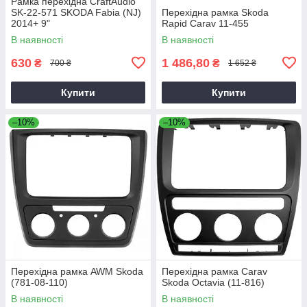
Рамка перехідна CraftAudio
SK-22-571 SKODA Fabia (NJ)
Перехідна рамка Skoda
2014+ 9"
Rapid Carav 11-455
В наявності
В наявності
630
1 486,80
₴
₴
700 ₴
1 652 ₴
Купити
Купити
–10%
–10%
Перехідна рамка AWM Skoda
Перехідна рамка Carav
(781-08-110)
Skoda Octavia (11-816)
В наявності
В наявності