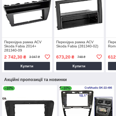
Перехідна рамка ACV
Перехідна рамка ACV
Пере
Skoda Fabia 2014+
Skoda Fabia (281340-02)
Rome
281340-09
2 742,30
673,20
612
₴
₴
3 047 ₴
748 ₴
Купити
Купити
Акційні пропозиції та новинки
–10%
–10%