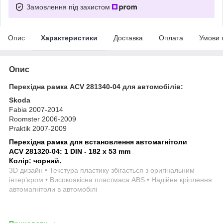
Замовлення під захистом
Опис
Характеристики
Доставка
Оплата
Умови 
Опис
Перехідна рамка ACV 281340-04 для автомобілів:
Skoda
Fabia 2007-2014
Roomster 2006-2009
Praktik 2007-2009
Перехідна рамка для встановлення автомагнітоли
ACV 281320-04: 1 DIN - 182 x 53 mm
Колір: чорний.
3D дизайн • Текстура пластику збігається з оригінальним
інтер'єром • Високоякісна пластмаса ABS • Надійне кріплення
автомагнітоли в автомобілі