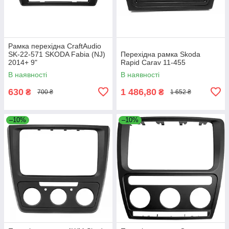
Рамка перехідна CraftAudio
SK-22-571 SKODA Fabia (NJ)
Перехідна рамка Skoda
2014+ 9"
Rapid Carav 11-455
В наявності
В наявності
630
1 486,80
₴
₴
700 ₴
1 652 ₴
–10%
–10%