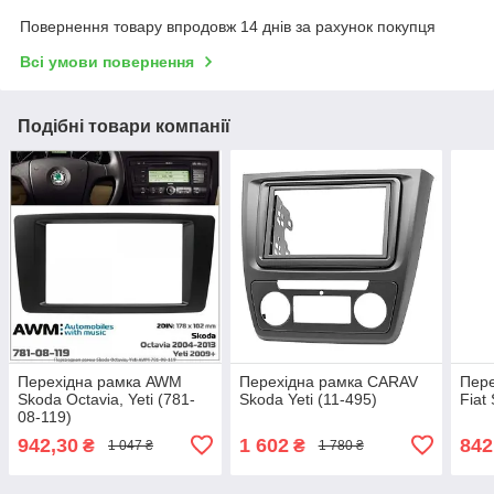
Повернення товару впродовж 14 днів за рахунок покупця
Всі умови повернення
Подібні товари компанії
Перехідна рамка AWM
Перехідна рамка CARAV
Пер
Skoda Octavia, Yeti (781-
Skoda Yeti (11-495)
Fiat
08-119)
942,30
1 602
842
₴
₴
1 047 ₴
1 780 ₴