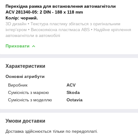
Перехідна рамка для встановлення автомагнітоли
ACV 281340-05:
2 DIN - 188 x 118 mm
Колір: чорний.
3D дизайн • Текстура пластику збігається з оригінальним
інтер'єром • Високоякісна пластмаса ABS • Надійне кріплення
автомагнітоли в автомобілі
Приховати
Характеристики
Основні атрибути
Виробник
ACV
Сумісність з маркою
Skoda
Сумісність з моделлю
Octavia
Умови доставки
Доставка здійснюється тільки по передоплаті.