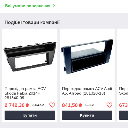
Всі умови повернення
Подібні товари компанії
Перехідна рамка ACV
Перехідна рамка ACV Audi
Пере
Skoda Fabia 2014+
A6, Allroad (281320-13)
Skod
281340-09
2 742,30
841,50
673
₴
₴
3 047 ₴
935 ₴
Купити
Купити