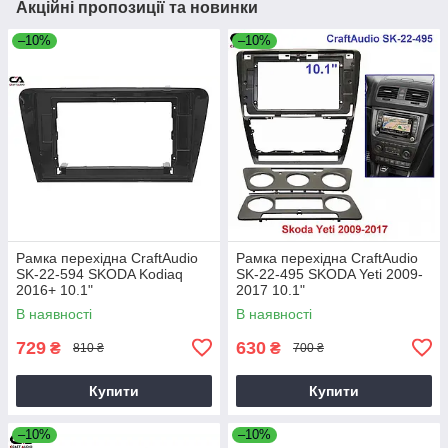
Акційні пропозиції та новинки
–10%
–10%
Рамка перехідна CraftAudio
Рамка перехідна CraftAudio
SK-22-594 SKODA Kodiaq
SK-22-495 SKODA Yeti 2009-
2016+ 10.1"
2017 10.1"
В наявності
В наявності
729
630
₴
₴
810 ₴
700 ₴
Купити
Купити
–10%
–10%