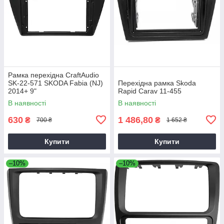
Рамка перехідна CraftAudio
SK-22-571 SKODA Fabia (NJ)
Перехідна рамка Skoda
2014+ 9"
Rapid Carav 11-455
В наявності
В наявності
630
1 486,80
₴
₴
700 ₴
1 652 ₴
Купити
Купити
–10%
–10%