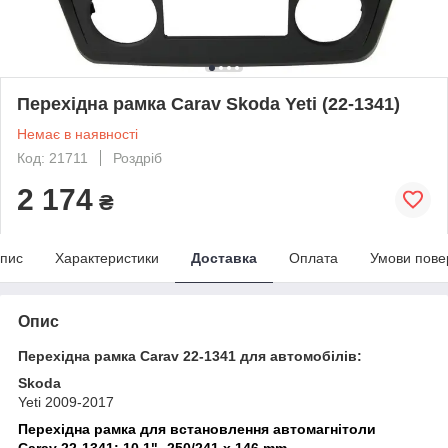
Перехідна рамка Carav Skoda Yeti (22-1341)
Немає в наявності
Код: 21711
Роздріб
2 174
₴
пис
Характеристики
Доставка
Оплата
Умови пове
Опис
Перехідна рамка Carav 22-1341 для автомобілів:
Skoda
Yeti 2009-2017
Перехідна рамка для встановлення автомагнітоли
Carav 22-1341: 10.1"- 250/241 х 146 mm