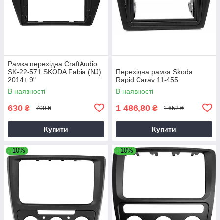
Рамка перехідна CraftAudio
SK-22-571 SKODA Fabia (NJ)
Перехідна рамка Skoda
2014+ 9"
Rapid Carav 11-455
В наявності
В наявності
630
1 486,80
₴
₴
700 ₴
1 652 ₴
Купити
Купити
–10%
–10%