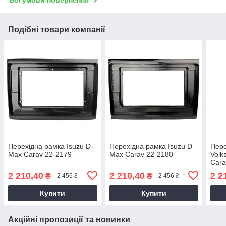
Всі умови повернення
Подібні товари компанії
Перехідна рамка Isuzu D-
Перехідна рамка Isuzu D-
Пере
Max Carav 22-2179
Max Carav 22-2180
Volk
Cara
2 210,40
2 210,40
2 2
₴
₴
2 456 ₴
2 456 ₴
Купити
Купити
Акційні пропозиції та новинки