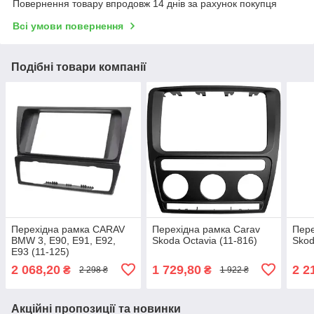
Повернення товару впродовж 14 днів за рахунок покупця
Всі умови повернення
Подібні товари компанії
Перехідна рамка CARAV
Перехідна рамка Carav
Пере
BMW 3, E90, E91, E92,
Skoda Octavia (11-816)
Skod
E93 (11-125)
2 068,20
1 729,80
2 2
₴
₴
2 298 ₴
1 922 ₴
Акційні пропозиції та новинки