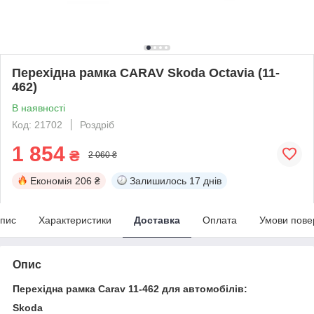
Перехідна рамка CARAV Skoda Octavia (11-
462)
В наявності
Код: 21702
Роздріб
1 854
₴
2 060 ₴
Економія
206 ₴
Залишилось
17 днів
пис
Характеристики
Доставка
Оплата
Умови пове
Опис
Перехідна рамка Carav 11-462 для автомобілів:
Skoda