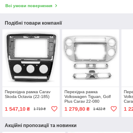
Всі умови повернення
Подібні товари компанії
Перехідна рамка Carav
Перехідна рамка
Пере
Skoda Octavia (22-185)
Volkswagen Tiguan, Golf
Volk
Plus Carav 22-080
Cara
1 547,10
1 279,80
1 2
₴
₴
1 719 ₴
1 422 ₴
Акційні пропозиції та новинки