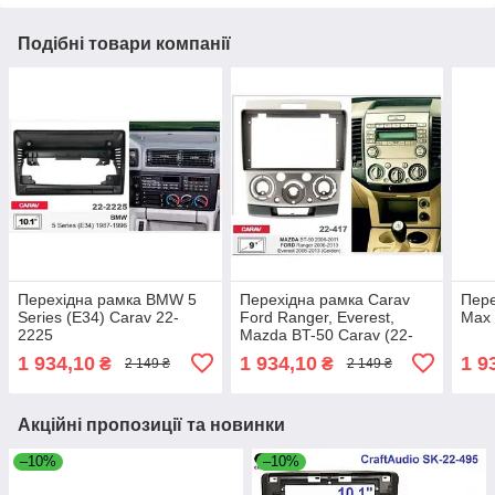
Подібні товари компанії
Перехідна рамка BMW 5
Перехідна рамка Carav
Пере
Series (E34) Carav 22-
Ford Ranger, Everest,
Max 
2225
Mazda BT-50 Carav (22-
417)
1 934,10
1 934,10
1 9
₴
₴
2 149 ₴
2 149 ₴
Акційні пропозиції та новинки
–10%
–10%