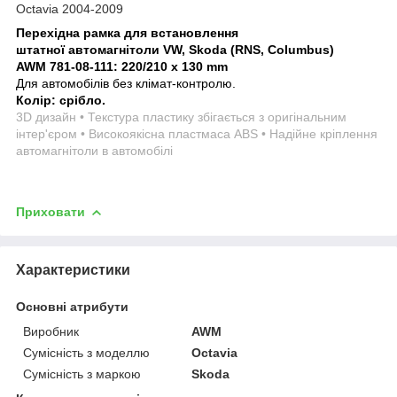
Octavia 2004-2009
Перехідна рамка для встановлення
штатної автомагнітоли VW, Skoda (RNS, Columbus)
AWM 781-08-111:
220/210 x 130 mm
Для автомобілів без клімат-контролю.
Колір: срібло.
3D дизайн • Текстура пластику збігається з оригінальним
інтер'єром • Високоякісна пластмаса ABS • Надійне кріплення
автомагнітоли в автомобілі
Приховати
Характеристики
Основні атрибути
Виробник
AWM
Сумісність з моделлю
Octavia
Сумісність з маркою
Skoda