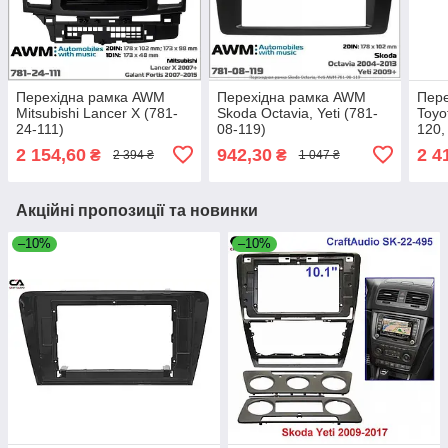
Перехідна рамка AWM
Перехідна рамка AWM
Пер
Mitsubishi Lancer X (781-
Skoda Octavia, Yeti (781-
Toyo
24-111)
08-119)
120,
07-0
2 154,60
942,30
2 4
₴
₴
2 394 ₴
1 047 ₴
Акційні пропозиції та новинки
–10%
–10%