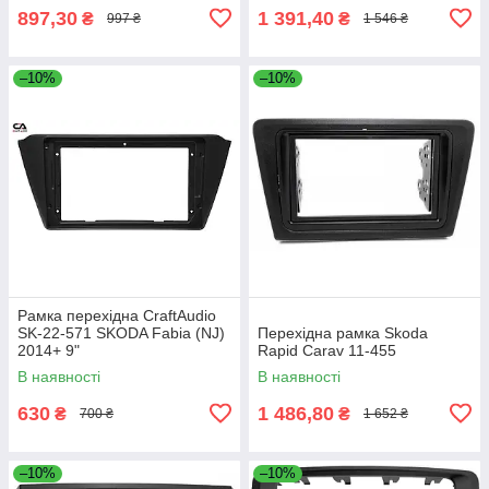
897,30
1 391,40
₴
₴
997 ₴
1 546 ₴
–10%
–10%
Рамка перехідна CraftAudio
SK-22-571 SKODA Fabia (NJ)
Перехідна рамка Skoda
2014+ 9"
Rapid Carav 11-455
В наявності
В наявності
630
1 486,80
₴
₴
700 ₴
1 652 ₴
–10%
–10%