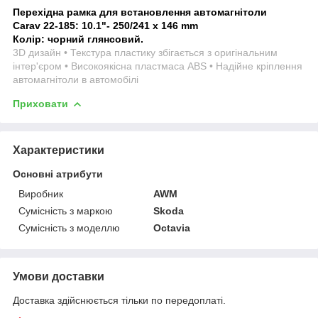
Перехідна рамка для встановлення автомагнітоли
Carav 22-185: 10.1"- 250/241 х 146 mm
Колір: чорний глянсовий.
3D дизайн • Текстура пластику збігається з оригінальним
інтер'єром • Високоякісна пластмаса ABS • Надійне кріплення
автомагнітоли в автомобілі
Приховати
Характеристики
Основні атрибути
Виробник
AWM
Сумісність з маркою
Skoda
Сумісність з моделлю
Octavia
Умови доставки
Доставка здійснюється тільки по передоплаті.