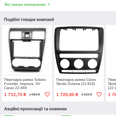
Всі умови повернення
Подібні товари компанії
Перехідна рамка Subaru
Перехідна рамка Carav
Пере
Forester, Impreza, XV
Skoda Octavia (11-816)
Skod
Carav 22-659
(22-
1 712,70
1 729,80
1 7
₴
₴
1 903 ₴
1 922 ₴
Акційні пропозиції та новинки