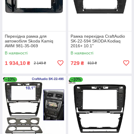
Перехідна рамка для
Рамка перехідна CraftAudio
автомобіля Skoda Kamiq
SK-22-594 SKODA Kodiaq
AWM 981-35-069
2016+ 10.1"
В наявності
В наявності
1 934,10
729
₴
₴
2 149 ₴
810 ₴
–10%
–10%